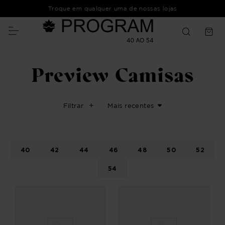
Troque em qualquer uma de nossas lojas
Preview Camisas
Filtrar
Mais recentes
40
42
44
46
48
50
52
54