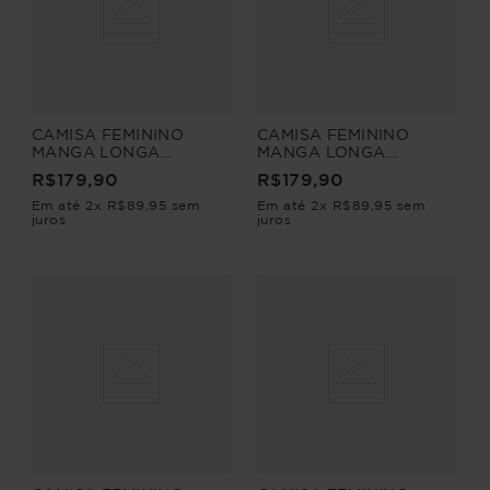
CAMISA FEMININO
CAMISA FEMININO
MANGA LONGA
MANGA LONGA
LISTRADA LIVRE
LISTRADA LIVRE
R$
179
,
90
R$
179
,
90
Em até
2
x
R$
89
,
95
sem
Em até
2
x
R$
89
,
95
sem
juros
juros