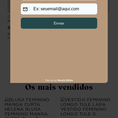
CAMISA FEMININO
CAMISA FEMININO
MANGA CURTA
MANGA CURTA
ALFAIATARIA ATENA
ALFAIATARIA ATENA
R$
179
,
90
R$
179
,
90
Em até
2
x
R$
89
,
95
sem
Em até
2
x
R$
89
,
95
sem
juros
juros
CARREGAR MAIS PRODUTOS
Os mais vendidos