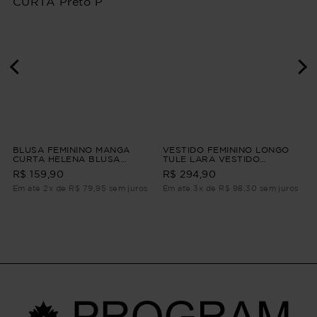
BLUSA FEMININO MANGA
VESTIDO FEMININO LONGO
CURTA HELENA BLUSA
TULE LARA VESTIDO
FEMININO MANGA CURTA
FEMININO LONGO TULE G
R$ 159,90
R$ 294,90
Preto P
Em até 2x de R$ 79,95 sem juros
Em até 3x de R$ 98,30 sem juros