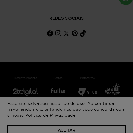
REDES SOCIAIS
Desenvolvimento
Gestão
Plataforma
Esse site salva seu histórico de uso. Ao continuar
© 202 ANFA INDUSTRIA E COMERCIO DE CONFECCOES LTDA
navegando nele, entendemos que você concorda com
CNPJ: 47.618.103/0001-83 | Endereço: Rua Visconde de Parnaíba
a nossa
Política de Privacidade
.
Cep 03045-002 - São Paulo
ACEITAR