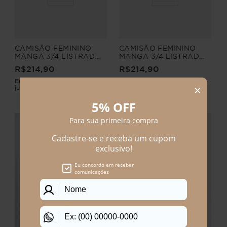
CAMISÃO FEMININO
CAMISÃO FEMININO
MANGA 3/4 LISTRADO
MANGA 3/4 LISTRADO
BEGÔNIA
BEGÔNIA
R$
214
,
90
R$
214
,
90
Em até
2
x
R$
107
,
45
sem
Em até
2
x
R$
107
,
45
sem
juros
juros