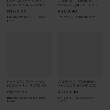
CAMISA FEMININO
CAMISA FEMININO
MANGA 3/4 SALINAS
MANGA 3/4 SALINAS
R$
179
,
90
R$
179
,
90
Em até
2
x
R$
89
,
95
sem
Em até
2
x
R$
89
,
95
sem
juros
juros
CAMISÃO FEMININO
CAMISÃO FEMININO
MANGA 3/4 BORDADO
MANGA 3/4 BORDADO
MARTA
MARTA
R$
239
,
90
R$
239
,
90
Em até
3
x
R$
79
,
96
sem
Em até
3
x
R$
79
,
96
sem
juros
juros