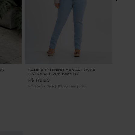
CALÇA 
ALFAIA
PANTAC
R$ 229
Em até 3
NS
CAMISA FEMININO MANGA LONGA
LISTRADA LIVRE Bege G4
R$ 179,90
Em até 2x de R$ 89,95 sem juros