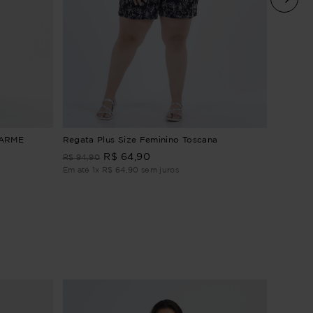
REGATA
HARME
Regata Plus Size Feminino Toscana
R$
64
,
90
R$
159
,
9
R$
94
,
90
Em até
2
Em até
1
x
R$
64
,
90
sem juros