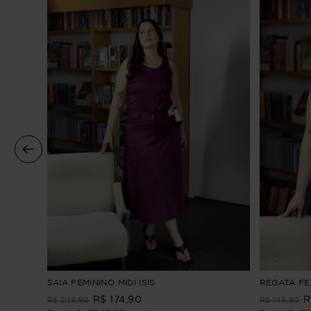
ARBELLA
SAIA FEMININO MIDI ISIS
REGATA FEM
R$
174
,
90
R
R$
249
,
90
R$
149
,
90