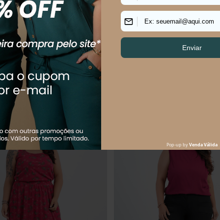
$
129
,
90
R$
129
,
90
R$
164
,
90
$
64
,
95
sem juros
Em até
2
x
R$
64
,
95
sem juros
uem comprou, comprou tamb