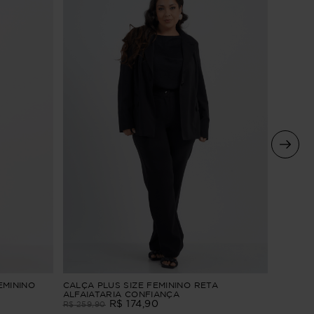
CAMISÃ
EMININO
CALÇA PLUS SIZE FEMININO RETA
CURTA
ALFAIATARIA CONFIANÇA
R$
174
,
90
R$
229
,
R$
259
,
90