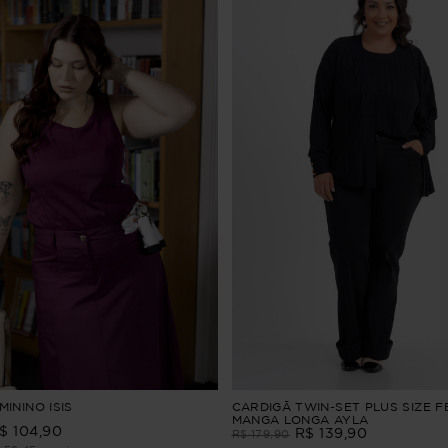
ININO ISIS
CARDIGÃ TWIN-SET PLUS SIZE F
MANGA LONGA AYLA
$
104
,
90
R$
139
,
90
R$
179
,
90