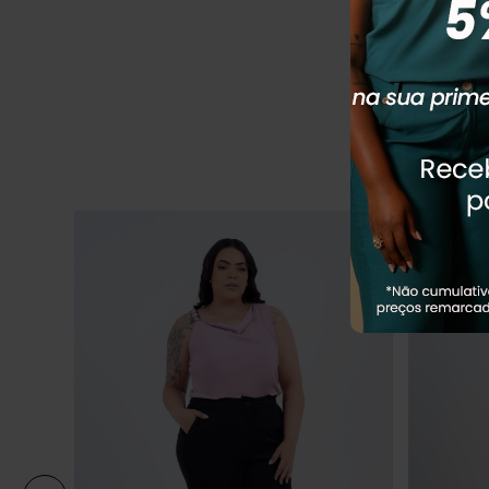
R
R$
164
,
90
Em até
2
x
R
Q