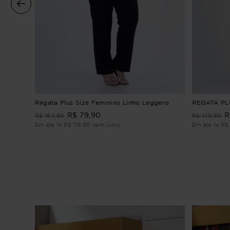
Regata Plus Size Feminino Linho Leggero
REGATA PL
R$
79
,
90
R
R$
164
,
90
R$
149
,
90
Em até
1
x
R$
79
,
90
sem juros
Em até
1
x
R$