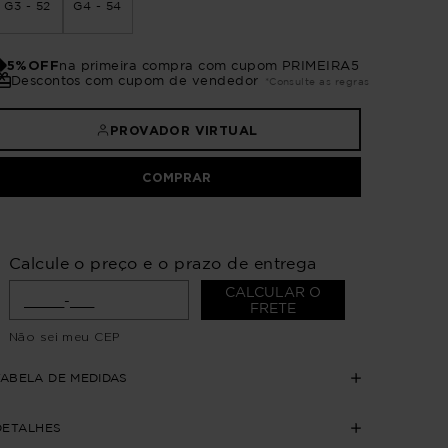
G3 - 52
G4 - 54
5%OFF
na primeira compra com cupom PRIMEIRA5
Descontos com cupom de vendedor
*Consulte as regras
PROVADOR VIRTUAL
COMPRAR
Calcule o preço e o prazo de entrega
CALCULAR O
FRETE
Não sei meu CEP
TABELA DE MEDIDAS
DETALHES