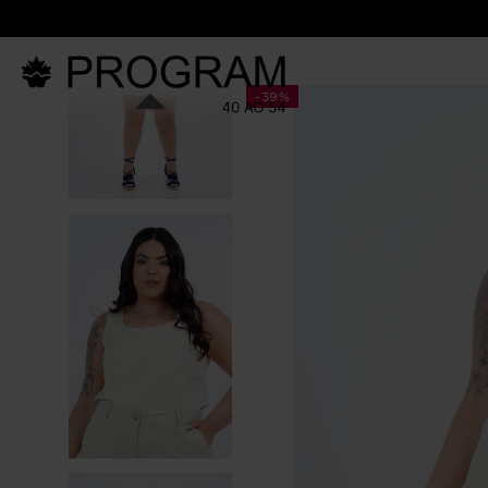
-
39%