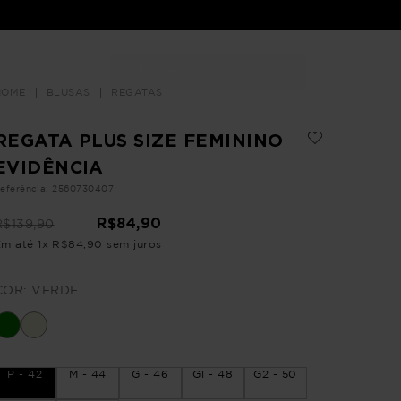
Buscar
LOJAS
BLUSAS
REGATAS
REGATA PLUS SIZE FEMININO
EVIDÊNCIA
eferência
:
2560730407
R$
84
,
90
R$
139
,
90
Em até
1
x
R$
84
,
90
sem juros
COR:
VERDE
P - 42
M - 44
G - 46
G1 - 48
G2 - 50