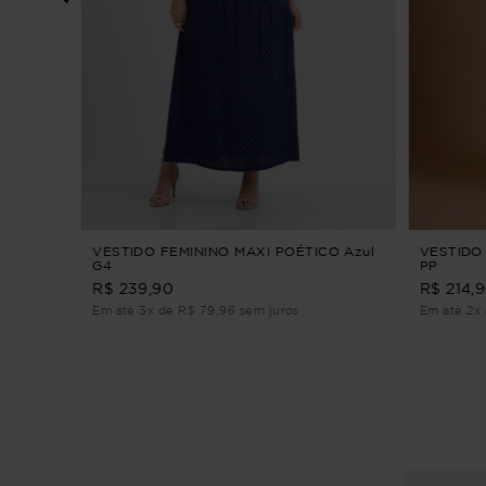
CER
VESTIDO FEMININO MAXI POÉTICO Azul
VESTIDO
G4
PP
R$ 239,90
R$ 214,
Em até 3x de R$ 79,96 sem juros
Em até 2x 