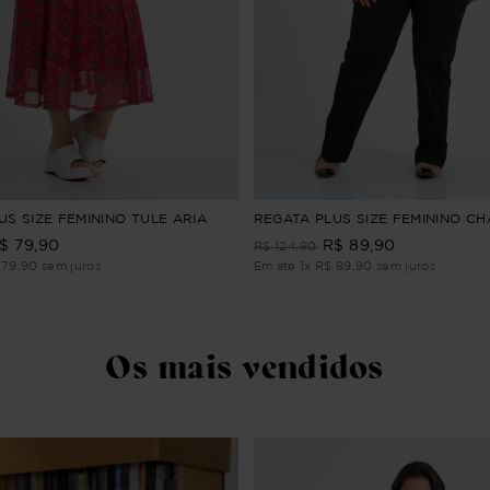
US SIZE FEMININO TULE ARIA
REGATA PLUS SIZE FEMININO C
$
79
,
90
R$
89
,
90
R$
124
,
90
79
,
90
sem juros
Em até
1
x
R$
89
,
90
sem juros
Os mais vendidos