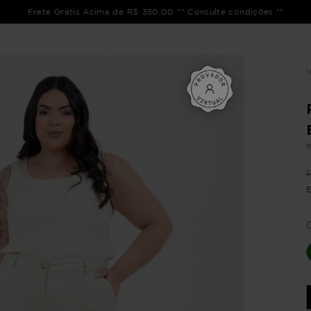
Frete Grátis Acima de R$ 350,00 ** Consulte condições **
LANÇAMENTO
LIQUIDAÇÃO
COLEÇÃO
OUTLET
VEJA TAMBÉM
CATÁLOGOS
R