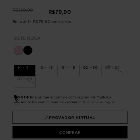
R$
129
,
90
R$
79
,
90
Em até
1
x
R$
79
,
90
sem juros
COR:
ROSA
M - 44
G - 46
G1 - 48
G2 - 50
G3 - 52
G4 - 54
5%OFF
na primeira compra com cupom PRIMEIRA5
Descontos com cupom de vendedor
*Consulte as regras
PROVADOR VIRTUAL
COMPRAR