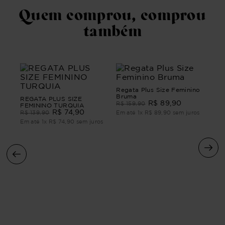
Quem comprou, comprou
também
Regata Plus Size Feminino
Bruma
REGATA PLUS SIZE
R$
89
,
90
R$
159
,
90
FEMININO TURQUIA
R$
74
,
90
R$
139
,
90
Em até
1
x
R$
89
,
90
sem juros
Em até
1
x
R$
74
,
90
sem juros
Reg
Ver
R$