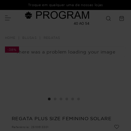
Troque em qualquer uma de nossas lojas
BLUSAS
REGATAS
-
38%
There was a problem loading your image
REGATA PLUS SIZE FEMININO SOLARE
Referência
:
2510613301