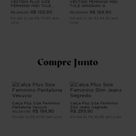
IO
VESTIDO PLUS SIZE
VESTIDO FEMININO MIDI
VES
FEMININO MIDI TULE
TULE DANDARA G
AN
CLARIDADE Preto M
FEM
R$ 294,90
R$ 294,90
R$ 159,90
R$ 169,90
R$
Em até 2x de R$ 79,95 sem
Em até 2x de R$ 84,95 sem
Em 
juros
juros
juro
Compre Junto
Calça Plus Size Feminino
Calça Plus Size Feminino
Pantalona Vesuvio
Slim Jeans Segredo
R$
184
,
90
R$
299
,
90
R$
254
,
90
Em até
3
x
R$
61
,
63
sem juros
Em até
6
x
R$
49
,
98
sem juros