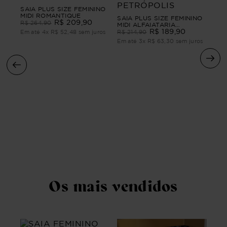
SAIA PLUS SIZE FEMININO
MIDI ROMANTIQUE
SAIA PLUS SIZE FEMININO
R$
209
,
90
R$
264
,
90
MIDI ALFAIATARIA
PETRÓPOLIS
R$
189
,
90
Em até
4
x
R$
52
,
48
sem juros
R$
214
,
90
Em até
3
x
R$
63
,
30
sem juros
Sai
Midi
R$
Em 
Os mais vendidos