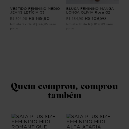
GA
VESTIDO FEMININO MÉDIO
BLUSA FEMININO MANGA
VES
IRA
JEANS LETÍCIA G3
LONGA OLÍVIA Rosa G2
PE
GA
FEM
R$ 304,90
R$ 184,90
R$ 169,90
R$ 109,90
R$
Em até 2x de R$ 84,95 sem
Em até 1x de R$ 109,90 sem
Em 
juros
juros
juro
Quem comprou, comprou
também