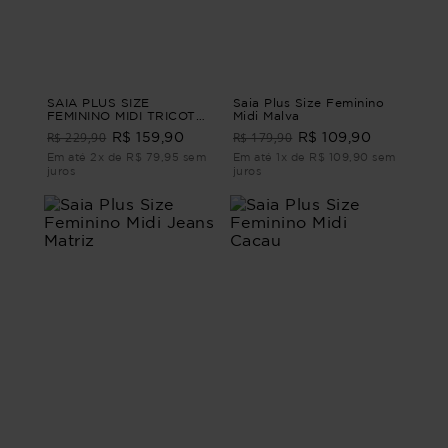
SAIA PLUS SIZE
Saia Plus Size Feminino
FEMININO MIDI TRICOT
Midi Malva
BOHO Preto M - 44
R$ 229,90
R$ 179,90
R$ 159,90
R$ 109,90
Em até 2x de R$ 79,95 sem
Em até 1x de R$ 109,90 sem
juros
juros