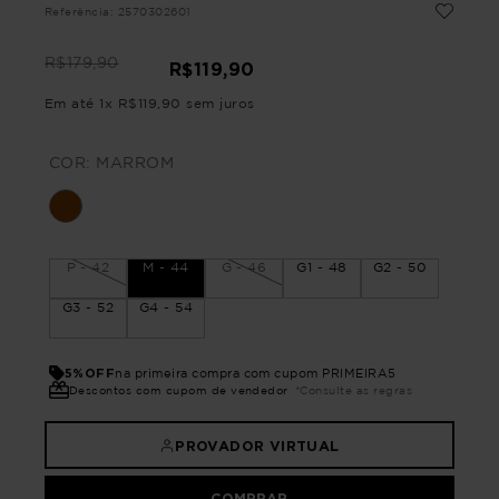
Referência
:
2570302601
R$
179
,
90
R$
119
,
90
Em até
1
x
R$
119
,
90
sem juros
COR:
MARROM
P - 42
M - 44
G - 46
G1 - 48
G2 - 50
G3 - 52
G4 - 54
5%OFF
na primeira compra com cupom PRIMEIRA5
Descontos com cupom de vendedor
*Consulte as regras
PROVADOR VIRTUAL
COMPRAR