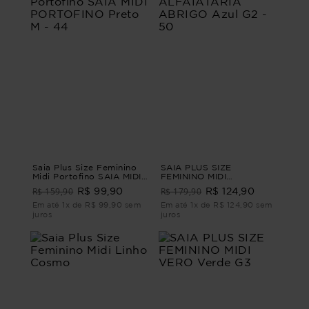
Saia Plus Size Feminino
SAIA PLUS SIZE
Midi Portofino SAIA MIDI
FEMININO MIDI
PORTOFINO Preto M - 44
ALFAIATARIA ABRIGO
R$ 159,90
R$ 179,90
R$ 99,90
R$ 124,90
Azul G2 - 50
Em até 1x de R$ 99,90 sem
Em até 1x de R$ 124,90 sem
juros
juros