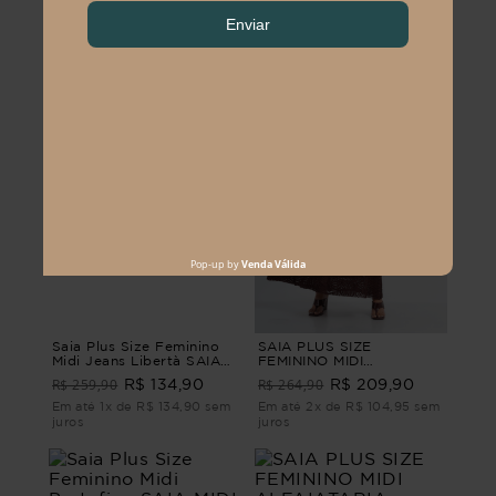
Saia Plus Size Feminino
SAIA PLUS SIZE
Midi Jeans Libertà SAIA
FEMININO MIDI
MIDI JEANS LIBERTÀ G2
ROMANTIQUE Marrom G3
R$ 259,90
R$ 264,90
R$ 134,90
R$ 209,90
Em até 1x de R$ 134,90 sem
Em até 2x de R$ 104,95 sem
juros
juros