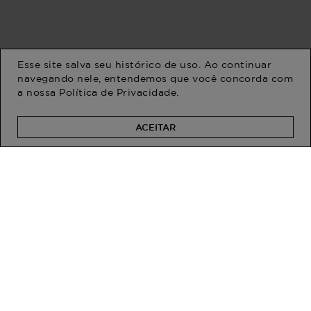
Esse site salva seu histórico de uso. Ao continuar
navegando nele, entendemos que você concorda com
a nossa
Política de Privacidade
.
Saia Plus Size Caiena com
Saia Plus Size Feminina
Detalhe
Midi Linho Marea Branco
G1 - 48
R$ 129,90
R$ 259,90
R$ 49,90
R$ 144,90
ACEITAR
Em até 1x de R$ 49,90 sem
Em até 1x de R$ 144,90 sem
juros
juros