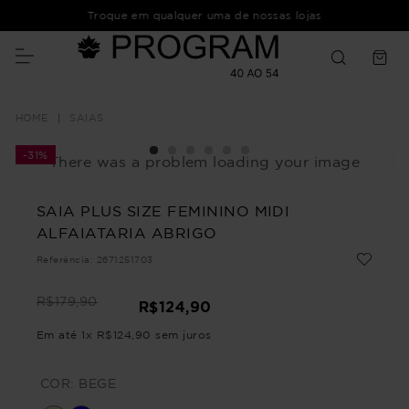
Troque em qualquer uma de nossas lojas
SAIAS
-
31%
There was a problem loading your image
SAIA PLUS SIZE FEMININO MIDI
ALFAIATARIA ABRIGO
Referência
:
2671251703
R$
179
,
90
R$
124
,
90
Em até
1
x
R$
124
,
90
sem juros
COR:
BEGE