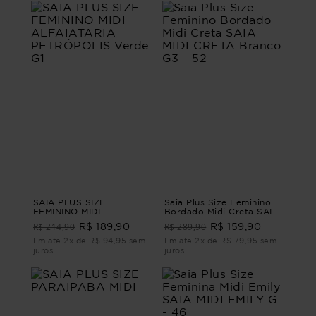
SAIA PLUS SIZE
Saia Plus Size Feminino
FEMININO MIDI
Bordado Midi Creta SAIA
ALFAIATARIA
MIDI CRETA Branco G3 -
R$ 214,90
R$ 289,90
R$ 189,90
R$ 159,90
PETRÓPOLIS Verde G1
52
Em até 2x de R$ 94,95 sem
Em até 2x de R$ 79,95 sem
juros
juros