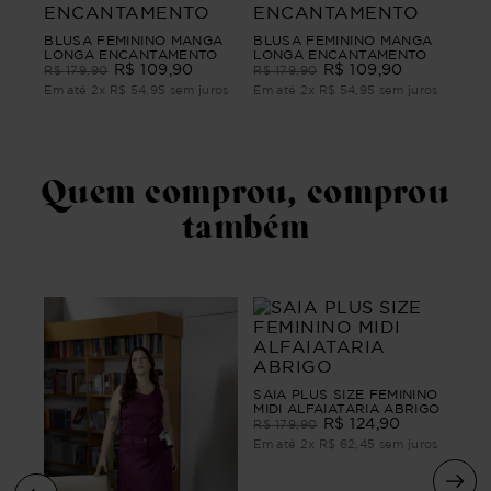
BLUSA FEMININO MANGA
BLUSA FEMININO MANGA
LONGA ENCANTAMENTO
LONGA ENCANTAMENTO
R$
109
,
90
R$
109
,
90
R$
179
,
90
R$
179
,
90
Em até
2
x
R$
54
,
95
sem juros
Em até
2
x
R$
54
,
95
sem juros
Quem comprou, comprou
também
SAIA PLUS SIZE FEMININO
MIDI ALFAIATARIA ABRIGO
R$
124
,
90
R$
179
,
90
Em até
2
x
R$
62
,
45
sem juros