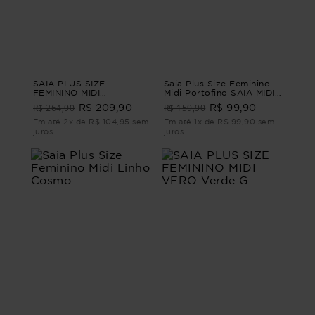
SAIA PLUS SIZE
Saia Plus Size Feminino
FEMININO MIDI
Midi Portofino SAIA MIDI
ROMANTIQUE Marrom G4
PORTOFINO Azul G3 - 52
R$ 264,90
R$ 159,90
R$ 209,90
R$ 99,90
Em até 2x de R$ 104,95 sem
Em até 1x de R$ 99,90 sem
juros
juros