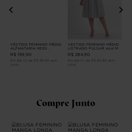
NGA
VESTIDO FEMININO MÉDIO
VESTIDO FEMININO MÉDIO
CA
ho
ALFAIATARIA HEIDI
LISTRADO PULSAR Azul M
3/4
VESTIDO FEMININO MÉDIO
R$ 199,90
R$ 284,90
R$
ALFAIATARIA Bege G3
Em até 2x de R$ 99,95 sem
Em até 3x de R$ 94,96 sem
Em 
juros
juros
juro
Compre Junto