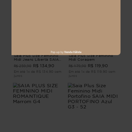
Saia Plus Size Feminino
Saia Plus Size Feminino
Midi Jeans Libertà SAIA
Midi Coragem
MIDI JEANS LIBERTÀ G2
R$ 259,90
R$ 179,90
R$ 134,90
R$ 119,90
Em até 1x de R$ 134,90 sem
Em até 1x de R$ 119,90 sem
juros
juros