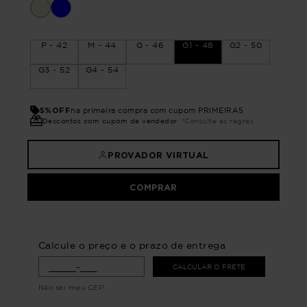
P - 42
M - 44
G - 46
G1 - 48
G2 - 50
G3 - 52
G4 - 54
5%OFF
na primeira compra com cupom PRIMEIRA5
Descontos com cupom de vendedor
*Consulte as regras
PROVADOR VIRTUAL
COMPRAR
Calcule o preço e o prazo de entrega
CALCULAR O FRETE
Não sei meu CEP