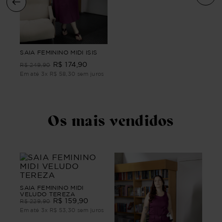
SAI
SAIA FEMININO MIDI ISIS
MID
R$
174
,
90
PET
R$
249
,
90
R$
Em até
3
x
R$
58
,
30
sem juros
ros
Em 
Os mais vendidos
SAIA FEMININO MIDI
VELUDO TEREZA
R$
159
,
90
R$
229
,
90
Em até
3
x
R$
53
,
30
sem juros