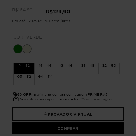
R$
164
,
90
R$
129
,
90
Em até
1
x
R$
129
,
90
sem juros
COR:
VERDE
P - 42
M - 44
G - 46
G1 - 48
G2 - 50
G3 - 52
G4 - 54
5%OFF
na primeira compra com cupom PRIMEIRA5
Descontos com cupom de vendedor
*Consulte as regras
PROVADOR VIRTUAL
COMPRAR