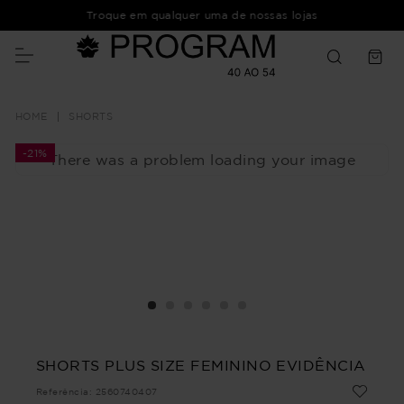
Troque em qualquer uma de nossas lojas
SHORTS
-
21%
There was a problem loading your image
SHORTS PLUS SIZE FEMININO EVIDÊNCIA
Referência
:
2560740407