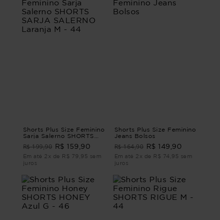
Shorts Plus Size Feminino
Shorts Plus Size Feminino
Sarja Salerno SHORTS
Jeans Bolsos
SARJA SALERNO Laranja
R$ 199,90
R$ 164,90
R$ 159,90
R$ 149,90
M - 44
Em até 2x de R$ 79,95 sem
Em até 2x de R$ 74,95 sem
juros
juros