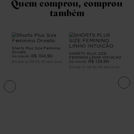
Quem comprou, comprou
também
Shorts Plus Size Feminino
Orvieto
SHORTS PLUS SIZE
R$
104
,
90
R$
169
,
90
FEMININO LINHO INTUIÇÃO
R$
124
,
90
Em até
2
x
R$
52
,
45
sem juros
R$
159
,
90
Em até
2
x
R$
62
,
45
sem juros
Sho
Lin
R$
1
ros
Em 