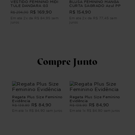
VESTIDO FEMININO MIDI
BLUSA FEMININO MANGA
BL
O
TULE DANDARA G3
CURTA SAGRADO Azul PP
CU
G2
R$ 294,90
R$ 169,90
R$ 154,90
R$
Em até 2x de R$ 84,95 sem
Em até 2x de R$ 77,45 sem
Em 
juros
juros
juro
Compre Junto
Regata Plus Size Feminino
Regata Plus Size Feminino
Evidência
Evidência
R$
84
,
90
R$
84
,
90
R$
139
,
90
R$
139
,
90
Em até
1
x
R$
84
,
90
sem juros
Em até
1
x
R$
84
,
90
sem juros