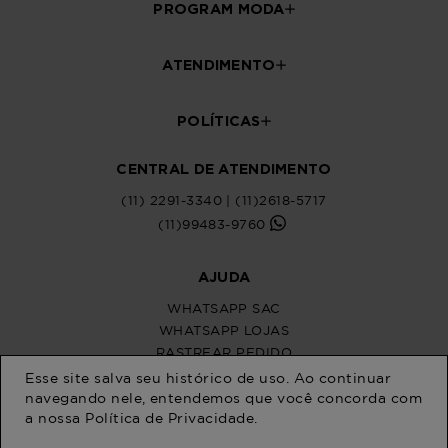
PROGRAM MODA
ATENDIMENTO
POLÍTICAS
CENTRAL DE ATENDIMENTO
(11) 2291-3340 | (11)2618-5717
(11)99483-9760
AJUDA
WHATSAPP SAC
WHATSAPP LOJAS
RASTREAR PEDIDO
SOLICITE SUA TROCA
Esse site salva seu histórico de uso. Ao continuar
PERGUNTAS FREQUENTES
navegando nele, entendemos que você concorda com
a nossa
Política de Privacidade
.