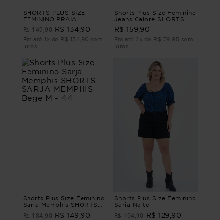
SHORTS PLUS SIZE
Shorts Plus Size Feminino
FEMININO PRAIA
Jeans Calore SHORTS
MARONTI Verde G3
JEANS CALORE M
R$ 149,90
R$ 134,90
R$ 159,90
Em até 1x de R$ 134,90 sem
Em até 2x de R$ 79,95 sem
juros
juros
Shorts Plus Size Feminino
Shorts Plus Size Feminino
Sarja Memphis SHORTS
Sarja Noite
SARJA MEMPHIS Bege M
R$ 184,90
R$ 194,90
R$ 149,90
R$ 129,90
- 44