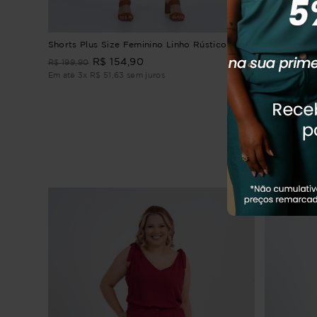
Shorts Plus Size Feminino Linho Rústico
Shorts Plus
R$
154
,
90
R
R$
199
,
90
R$
169
,
90
Em até
3
x
R$
51
,
63
sem juros
Em até
2
x
R