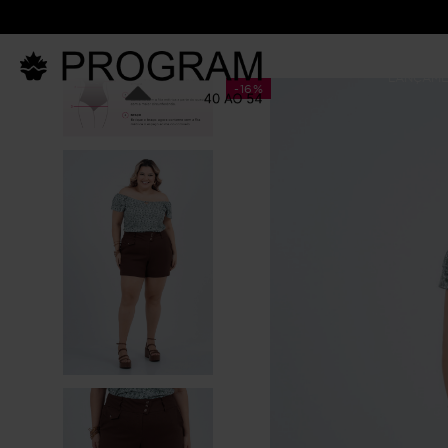
LANÇAM
-
16%