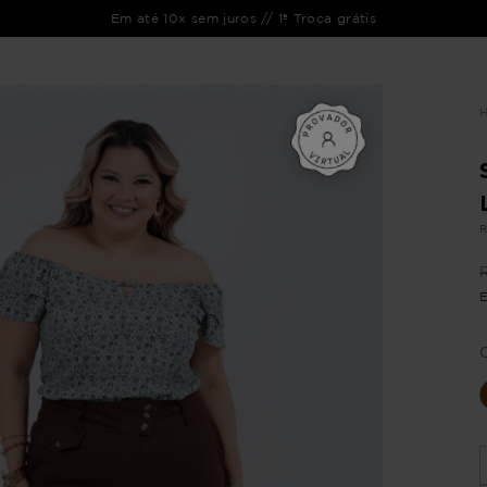
Em até 10x sem juros // 1ª Troca grátis
ENTO
LIQUIDAÇÃO
COLEÇÃO
OUTLET
VEJA TAMBÉM
CATÁLOGOS
R