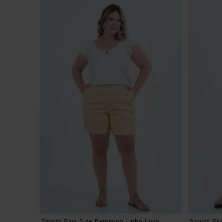
Shorts Plus Size Feminino Linho Luck
Shorts Pl