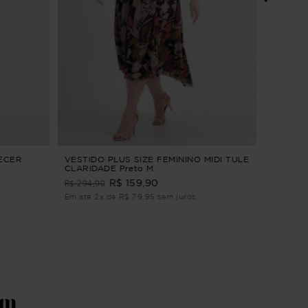
BLUSA 
SAGRAD
R$ 154
Em até 2
TECER
VESTIDO PLUS SIZE FEMININO MIDI TULE
CLARIDADE Preto M
R$ 294,90
R$ 159,90
Em até 2x de R$ 79,95 sem juros
ém