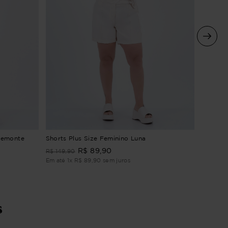
Shorts 
Piemonte
Shorts Plus Size Feminino Luna
R$
0
,
0
R$
89
,
90
R$
149
,
90
Em até
0
Em até
1
x
R$
89
,
90
sem juros
s