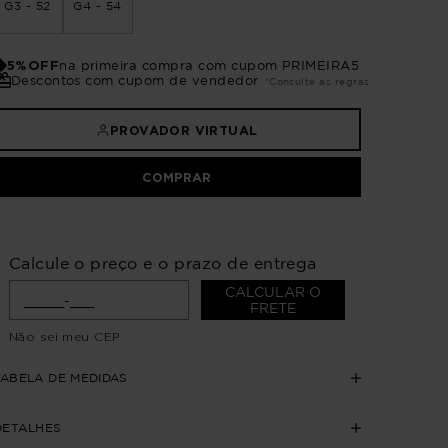
G3 - 52
G4 - 54
5%OFF
na primeira compra com cupom PRIMEIRA5
Descontos com cupom de vendedor
*Consulte as regras
PROVADOR VIRTUAL
COMPRAR
Calcule o preço e o prazo de entrega
CALCULAR O
FRETE
Não sei meu CEP
TABELA DE MEDIDAS
DETALHES