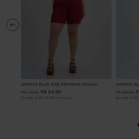
rno
SHORTS PLUS SIZE FEMININO COLINA
SHORTS PL
R$
94
,
90
R
R$
149
,
90
R$
169
,
90
Em até
1
x
R$
94
,
90
sem juros
Em até
1
x
R$