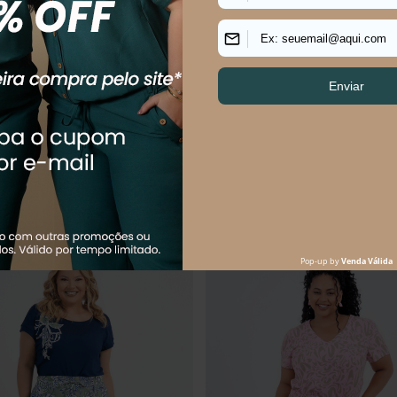
 Size Feminino Alfaiataria Pistache
SHORTS PLUS SIZE PRAIA DO 
LINHO
$
99
,
90
R$
99
,
90
R$
219
,
90
$
49
,
95
sem juros
Em até
2
x
R$
49
,
95
sem juros
Os mais vendidos