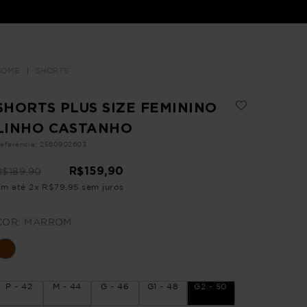
Buscar
LOJAS
SHORTS
SHORTS PLUS SIZE FEMININO
LINHO CASTANHO
eferência
:
2560902603
R$
159
,
90
R$
189
,
90
Em até
2
x
R$
79
,
95
sem juros
COR:
MARROM
P - 42
M - 44
G - 46
G1 - 48
G2 - 50