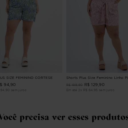
US SIZE FEMININO CORTESE
Shorts Plus Size Feminino Linho 
$
94
,
90
R$
129
,
90
R$
189
,
90
94
,
90
sem juros
Em até
2
x
R$
64
,
95
sem juros
Você precisa ver esses produto