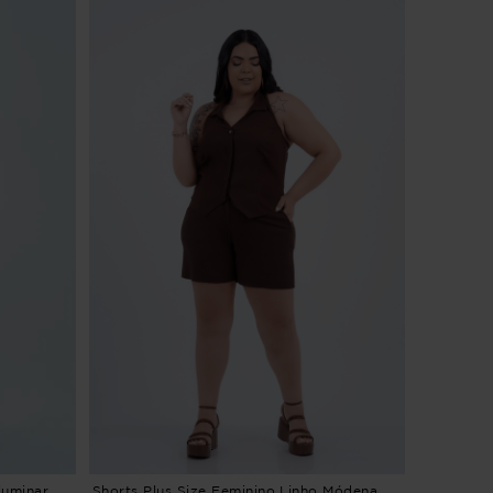
luminar
Shorts Plus Size Feminino Linho Módena