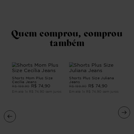
Quem comprou, comprou
também
Shorts Mom Plus Size
Shorts Plus Size Juliana
Cecília Jeans
Jeans
R$
74
,
90
R$
74
,
90
R$
189
,
90
R$
189
,
90
Em até
1
x
R$
74
,
90
sem juros
Em até
1
x
R$
74
,
90
sem juros