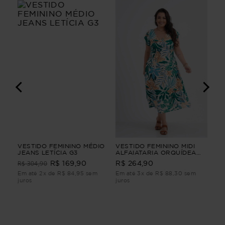
VESTIDO FEMININO MÉDIO
VESTIDO FEMININO MIDI
VE
M
JEANS LETÍCIA G3
ALFAIATARIA ORQUÍDEA
SU
VESTIDO FEMININO MIDI
R$ 304,90
R$ 169,90
R$ 264,90
R$
ALFAIATARIA Azul M
Em até 2x de R$ 84,95 sem
Em até 3x de R$ 88,30 sem
Em 
juros
juros
juro