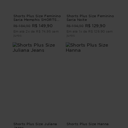
Shorts Plus Size Feminino
Shorts Plus Size Feminino
Sarja Memphis SHORTS
Sarja Noite
SARJA MEMPHIS Bege G
R$ 184,90
R$ 194,90
R$ 149,90
R$ 129,90
- 46
Em até 2x de R$ 74,95 sem
Em até 1x de R$ 129,90 sem
juros
juros
Shorts Plus Size Juliana
Shorts Plus Size Hanna
Jeans