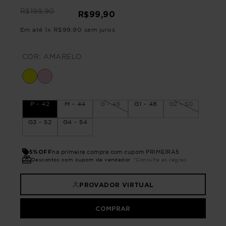
R$
199
,
90
R$
99
,
90
Em até
1
x
R$
99
,
90
sem juros
COR:
AMARELO
P - 42
M - 44
G - 46
G1 - 48
G2 - 50
G3 - 52
G4 - 54
5%OFF
na primeira compra com cupom PRIMEIRA5
Descontos com cupom de vendedor
*Consulte as regras
PROVADOR VIRTUAL
COMPRAR