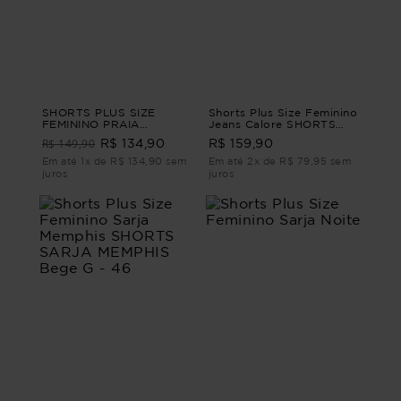
SHORTS PLUS SIZE
Shorts Plus Size Feminino
FEMININO PRAIA
Jeans Calore SHORTS
MARONTI Azul P
JEANS CALORE G3
R$ 149,90
R$ 134,90
R$ 159,90
Em até 1x de R$ 134,90 sem
Em até 2x de R$ 79,95 sem
juros
juros