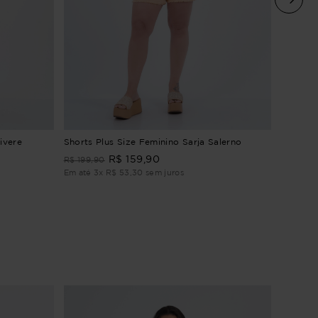
Shorts P
ivere
Shorts Plus Size Feminino Sarja Salerno
R$
159
,
90
R$
249
,
R$
199
,
90
Em até
3
Em até
3
x
R$
53
,
30
sem juros