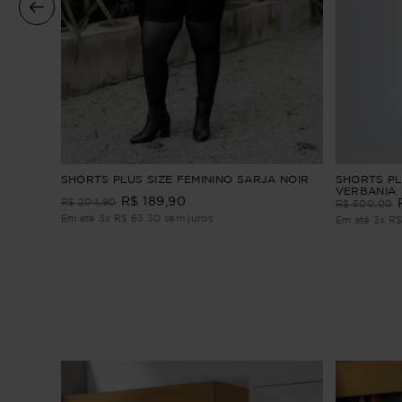
tura
SHORTS PLUS SIZE FEMININO SARJA NOIR
SHORTS PL
VERBANIA
R$
189
,
90
R$
204
,
90
R$
500
,
00
Em até
3
x
R$
63
,
30
sem juros
Em até
3
x
R