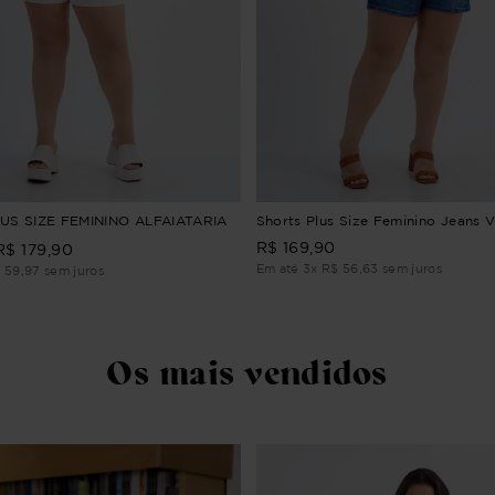
US SIZE FEMININO ALFAIATARIA
Shorts Plus Size Feminino Jeans V
R$
169
,
90
R$
179
,
90
Em até
3
x
R$
56
,
63
sem juros
$
59
,
97
sem juros
Os mais vendidos