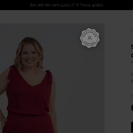
Em até 10x sem juros // 1ª Troca grátis
ENTO
LIQUIDAÇÃO
COLEÇÃO
OUTLET
VEJA TAMBÉM
CATÁLOGOS
R