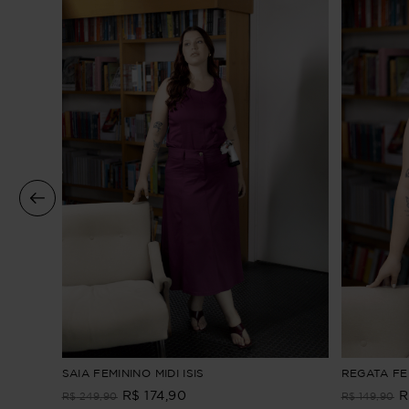
SAIA FEMININO MIDI ISIS
REGATA FEM
R$
174
,
90
R
R$
249
,
90
R$
149
,
90