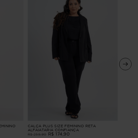
CAMISÃ
EMININO
CALÇA PLUS SIZE FEMININO RETA
CURTA
ALFAIATARIA CONFIANÇA
R$
174
,
90
R$
229
,
R$
259
,
90