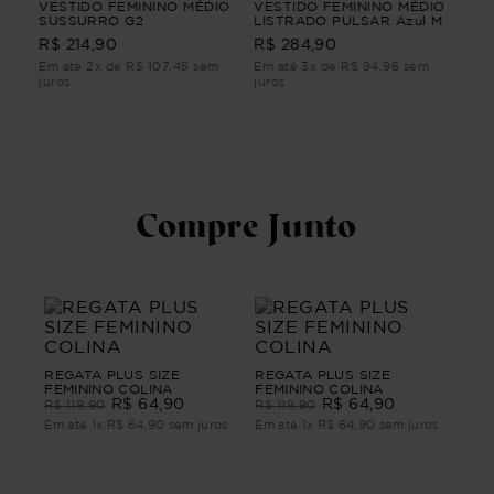
VESTIDO FEMININO MÉDIO
VESTIDO FEMININO MÉDIO
VE
SUSSURRO G2
LISTRADO PULSAR Azul M
POÉ
R$ 214,90
R$ 284,90
R$
Em até 2x de R$ 107,45 sem
Em até 3x de R$ 94,96 sem
Em 
juros
juros
juro
Compre Junto
REGATA PLUS SIZE
REGATA PLUS SIZE
FEMININO COLINA
FEMININO COLINA
R$
64
,
90
R$
64
,
90
R$
119
,
90
R$
119
,
90
Em até
1
x
R$
64
,
90
sem juros
Em até
1
x
R$
64
,
90
sem juros