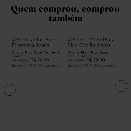
Quem comprou, comprou
também
Shorts Plus Size Filomena
Shorts Mom Plus Size
Jeans
Cecília Jeans
R$
74
,
90
R$
74
,
90
R$
189
,
90
R$
189
,
90
Em até
1
x
R$
74
,
90
sem juros
Em até
1
x
R$
74
,
90
sem juros
PÊ
Sho
Jean
R$