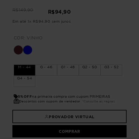
R$
149
,
90
R$
94
,
90
Em até
1
x
R$
94
,
90
sem juros
COR:
VINHO
M - 44
G - 46
G1 - 48
G2 - 50
G3 - 52
G4 - 54
5%OFF
na primeira compra com cupom PRIMEIRA5
Descontos com cupom de vendedor
*Consulte as regras
PROVADOR VIRTUAL
COMPRAR