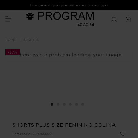
Troque em qualquer uma de nossas lojas
SHORTS
-
37%
There was a problem loading your image
SHORTS PLUS SIZE FEMININO COLINA
Referência
:
2590560901