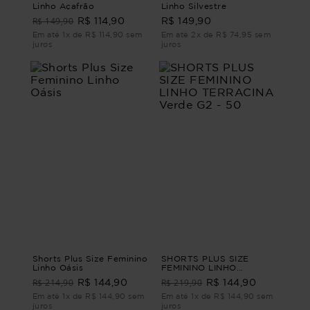
Linho Açafrão
Linho Silvestre
R$ 149,90
R$ 114,90
R$ 149,90
Em até 1x de R$ 114,90 sem
Em até 2x de R$ 74,95 sem
juros
juros
Shorts Plus Size Feminino
SHORTS PLUS SIZE
Linho Oásis
FEMININO LINHO
TERRACINA Verde G2 -
R$ 214,90
R$ 219,90
R$ 144,90
R$ 144,90
50
Em até 1x de R$ 144,90 sem
Em até 1x de R$ 144,90 sem
juros
juros