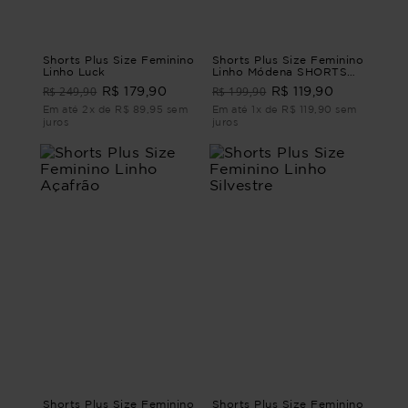
Shorts Plus Size Feminino
Shorts Plus Size Feminino
Linho Luck
Linho Módena SHORTS
LINHO MÓDENA Marrom
R$ 249,90
R$ 199,90
R$ 179,90
R$ 119,90
G4 - 54
Em até 2x de R$ 89,95 sem
Em até 1x de R$ 119,90 sem
juros
juros
Shorts Plus Size Feminino
Shorts Plus Size Feminino