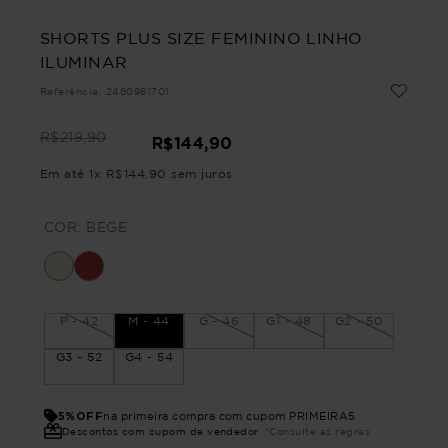
SHORTS PLUS SIZE FEMININO LINHO
ILUMINAR
Referência
:
2460981701
R$
219
,
90
R$
144
,
90
Em até
1
x
R$
144
,
90
sem juros
COR:
BEGE
P - 42
M - 44
G - 46
G1 - 48
G2 - 50
G3 - 52
G4 - 54
5%OFF
na primeira compra com cupom PRIMEIRA5
Descontos com cupom de vendedor
*Consulte as regras