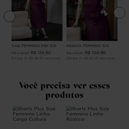
CAR
SAIA FEMININO MIDI ISIS
REGATA FEMININO ISIS
SIZ
R$
174
,
90
R$
104
,
90
A
LON
R$
249
,
90
R$
149
,
90
R$
Em até
3
x
R$
58
,
30
sem juros
Em até
2
x
R$
52
,
45
sem juros
ros
Em 
Você precisa ver esses
produtos