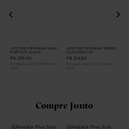
A
VESTIDO FEMININO MAXI
VESTIDO FEMININO MÉDIO
VES
P
POÉTICO Azul M
SUSSURRO G1
TU
R$ 
R$ 239,90
R$ 214,90
Em até 3x de R$ 79,96 sem
Em até 2x de R$ 107,45 sem
Em 
juros
juros
juro
Compre Junto