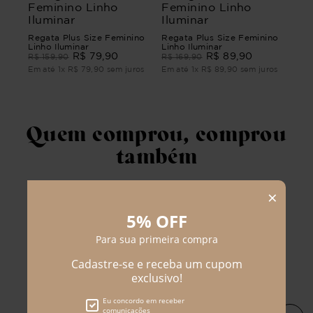
Regata Plus Size Feminino
Regata Plus Size Feminino
Linho Iluminar
Linho Iluminar
R$
79
,
90
R$
89
,
90
R$
159
,
90
R$
169
,
90
Em até
1
x
R$
79
,
90
sem juros
Em até
1
x
R$
89
,
90
sem juros
Quem comprou, comprou
também
Shorts Plus Size Filomena
Shorts Plus Size Feminino
Jeans
Sarja Noite
R$
74
,
90
R$
129
,
90
R$
189
,
90
R$
194
,
90
Em até
1
x
R$
74
,
90
sem juros
Em até
2
x
R$
64
,
95
sem juros