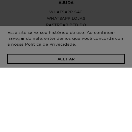
Esse site salva seu histórico de uso. Ao continuar
navegando nele, entendemos que você concorda com
a nossa
Política de Privacidade
.
ACEITAR
PROGRAM MODA
ATENDIMENTO
POLÍTICAS