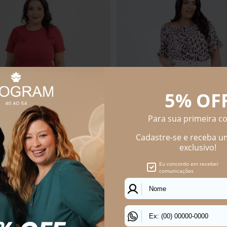
us Size Feminino Jeans Calore
Shorts Plus Size Feminino Sarja
JEANS CALORE M
SHORTS SARJA MEMPHIS Bege M
R$ 184,90
0
R$ 149,90