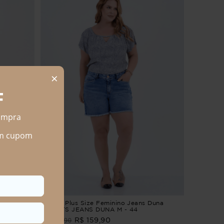
 Memphis
Shorts Plus Size Feminino Jeans Duna
 - 44
SHORTS JEANS DUNA M - 44
R$ 199,90
R$ 159,90