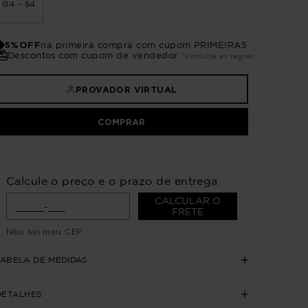
G4 - 54
5%OFF
na primeira compra com cupom PRIMEIRA5
Descontos com cupom de vendedor
*Consulte as regras
PROVADOR VIRTUAL
COMPRAR
Calcule o preço e o prazo de entrega
CALCULAR O
FRETE
Não sei meu CEP
TABELA DE MEDIDAS
DETALHES