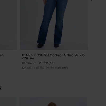
VESTID
G
R$ 294,9
Em até 2
GA
BLUSA FEMININO MANGA LONGA OLÍVIA
Azul G3
R$ 184,90
R$ 109,90
Em até 1x de R$ 109,90 sem juros
s