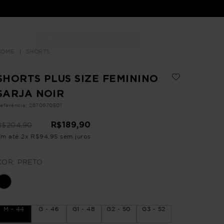
Buscar
LOJAS
SHORTS
SHORTS PLUS SIZE FEMININO
SARJA NOIR
eferência
:
2670670501
R$
189
,
90
R$
204
,
90
Em até
2
x
R$
94
,
95
sem juros
COR:
PRETO
M - 44
G - 46
G1 - 48
G2 - 50
G3 - 52