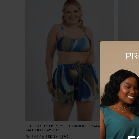
SHORTS PLUS SIZE FEMININO PRAIA
Shorts Pl
MARONTI Azul P
SHORTS 
R$ 149,90
R$ 134,90
R$ 159,9