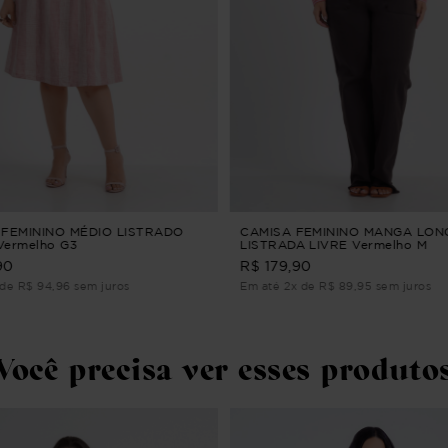
 FEMININO MÉDIO LISTRADO
CAMISA FEMININO MANGA LON
ermelho G3
LISTRADA LIVRE Vermelho M
90
R$ 179,90
de R$ 94,96 sem juros
Em até 2x de R$ 89,95 sem juros
Você precisa ver esses produto