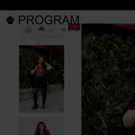
LANÇAM
-
7%