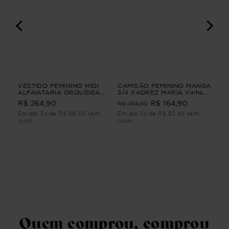
A
VESTIDO FEMININO MIDI
CAMISÃO FEMININO MANGA
VE
ALFAIATARIA ORQUÍDEA
3/4 XADREZ MARIA Vinho
JEA
A
VESTIDO FEMININO MIDI
G4
R$ 204,90
R$ 
R$ 264,90
R$ 164,90
ALFAIATARIA Roxo PP
Em até 3x de R$ 88,30 sem
Em até 2x de R$ 82,45 sem
Em 
juros
juros
juro
Quem comprou, comprou