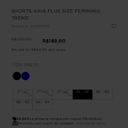
SHORTS-SAIA PLUS SIZE FEMININO
TREND
Referência
:
2461690503
R$
259
,
90
R$
189
,
90
Em até
2
x
R$
94
,
95
sem juros
COR:
PRETO
P - 42
M - 44
G - 46
G1 - 48
G2 - 50
G3 - 52
G4 - 54
5%OFF
na primeira compra com cupom PRIMEIRA5
Descontos com cupom de vendedor
*Consulte as regras