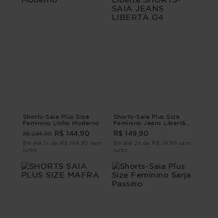
Shorts-Saia Plus Size
Shorts-Saia Plus Size
Feminino Linho Moderno
Feminino Jeans Libertà
SHORTS-SAIA JEANS
R$ 234,90
R$ 144,90
R$ 149,90
LIBERTÀ G4
Em até 1x de R$ 144,90 sem
Em até 2x de R$ 74,95 sem
juros
juros