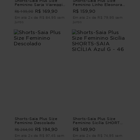
Shorts-Saia Plus Size
Shorts-Saia Plus Size
Feminino Sarja Viareggi
Feminino Linho Eleonora
SHORTS-SAIA SARJA
SHORTS-SAIA LINHO
R$ 199,90
R$ 169,90
R$ 159,90
VIAREGGI Amarelo G - 46
ELEONORA Terroso G4 -
54
Em até 2x de R$ 84,95 sem
Em até 2x de R$ 79,95 sem
juros
juros
Shorts-Saia Plus Size
Shorts-Saia Plus Size
Feminino Descolado
Feminino Sicília SHORTS-
SAIA SICÍLIA Azul G - 46
R$ 264,90
R$ 194,90
R$ 149,90
Em até 2x de R$ 97,45 sem
Em até 2x de R$ 74,95 sem