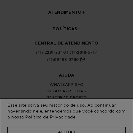
ATENDIMENTO
POLÍTICAS
CENTRAL DE ATENDIMENTO
(11) 2291-3340 | (11)2618-5717
(11)99483-9760
AJUDA
WHATSAPP SAC
WHATSAPP LOJAS
RASTREAR PEDIDO
SOLICITE SUA TROCA
Esse site salva seu histórico de uso. Ao continuar
PERGUNTAS FREQUENTES
navegando nele, entendemos que você concorda com
a nossa
Política de Privacidade
.
ACEITAR
Na Program Moda, a moda plus size