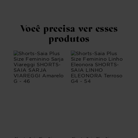
ros
Em 
Você precisa ver esses
produtos