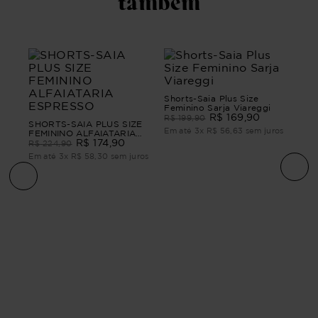
também
Shorts-Saia Plus Size
Feminino Sarja Viareggi
R$
169
,
90
R$
199
,
90
SHORTS-SAIA PLUS SIZE
Em até
3
x
R$
56
,
63
sem juros
FEMININO ALFAIATARIA
ESPRESSO
R$
174
,
90
R$
224
,
90
Em até
3
x
R$
58
,
30
sem juros
ZE
Shor
Fem
R$
ros
Em 