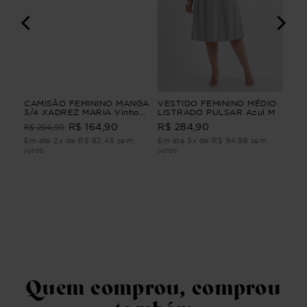
A
CAMISÃO FEMININO MANGA
VESTIDO FEMININO MÉDIO
VES
3/4 XADREZ MARIA Vinho
LISTRADO PULSAR Azul M
AL
G4
VES
R$ 204,90
R$ 164,90
R$ 284,90
R$
ALF
m
Em até 2x de R$ 82,45 sem
Em até 3x de R$ 94,96 sem
Em 
juros
juros
juro
Quem comprou, comprou