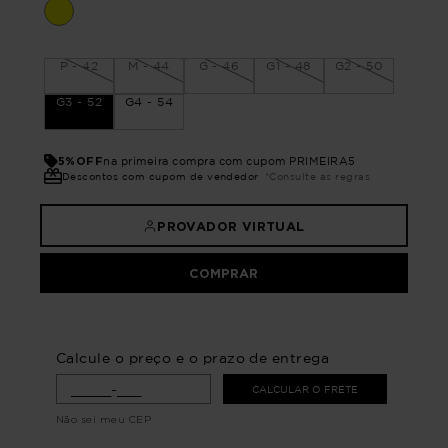
P - 42
M - 44
G - 46
G1 - 48
G2 - 50
G3 - 52
G4 - 54
5%OFF
na primeira compra com cupom PRIMEIRA5
Descontos com cupom de vendedor
*Consulte as regras
PROVADOR VIRTUAL
COMPRAR
Calcule o preço e o prazo de entrega
CALCULAR O FRETE
Não sei meu CEP