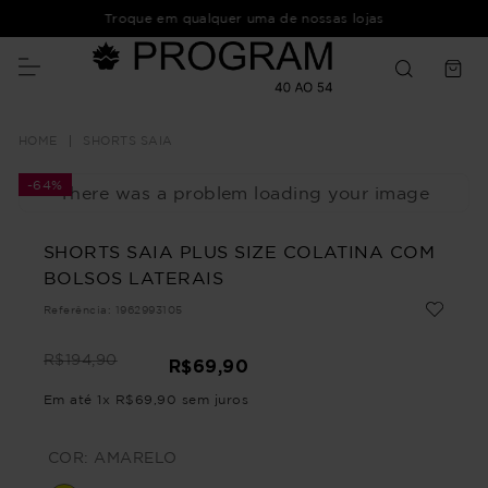
Troque em qualquer uma de nossas lojas
SHORTS SAIA
-
64%
There was a problem loading your image
SHORTS SAIA PLUS SIZE COLATINA COM
BOLSOS LATERAIS
Referência
:
1962993105
R$
194
,
90
R$
69
,
90
Em até
1
x
R$
69
,
90
sem juros
COR:
AMARELO