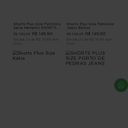
Shorts Plus Size Feminino
Shorts Plus Size Feminino
Sarja Memphis SHORTS
Jeans Bolsos
SARJA MEMPHIS Bege G
R$ 184,90
R$ 164,90
R$ 149,90
R$ 149,90
- 46
Em até 2x de R$ 74,95 sem
Em até 2x de R$ 74,95 sem
juros
juros