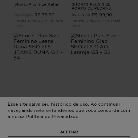
Shorts Plus Size Kátia
SHORTS PLUS SIZE
PORTO DE PEDRAS
JEANS
R$ 189,90
R$ 219,90
R$ 79,90
R$ 99,90
Em até 1x de R$ 79,90 sem
Em até 1x de R$ 99,90 sem
juros
juros
Esse site salva seu histórico de uso. Ao continuar
navegando nele, entendemos que você concorda com
a nossa
Política de Privacidade
.
Shorts Plus Size Feminino
Shorts Plus Size Feminino
Jeans Duna SHORTS
Ciao SHORTS CIAO
JEANS DUNA G4 - 54
Laranja G3 - 52
R$ 199,90
R$ 159,90
R$ 159,90
R$ 124,90
ACEITAR
Em até 2x de R$ 79,95 sem
Em até 1x de R$ 124,90 sem