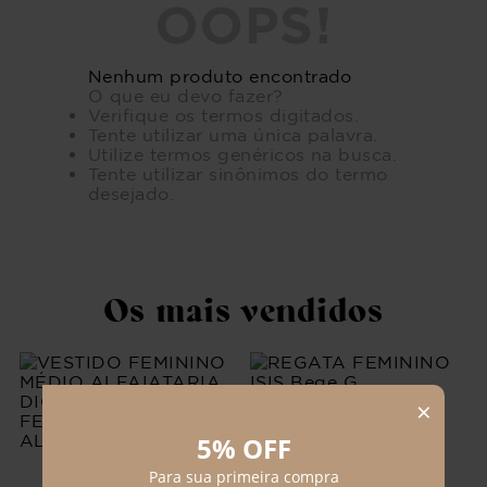
OOPS!
Nenhum produto encontrado
O que eu devo fazer?
Verifique os termos digitados.
Tente utilizar uma única palavra.
Utilize termos genéricos na busca.
Tente utilizar sinônimos do termo
desejado.
Os mais vendidos