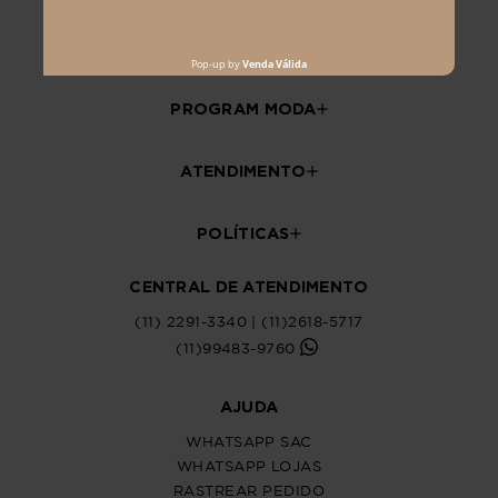
PROGRAM MODA
ATENDIMENTO
POLÍTICAS
CENTRAL DE ATENDIMENTO
(11) 2291-3340 | (11)2618-5717
(11)99483-9760
AJUDA
WHATSAPP SAC
WHATSAPP LOJAS
RASTREAR PEDIDO