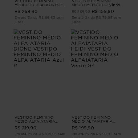
VESTIDO FEMININO
VESTIDO FEMININO
MÉDIO TULE ALVORECER
MÉDIO MELÓDICO Vinho
Laranja G2
G1
R$ 289,90
R$ 259,90
R$ 159,90
Em até 3x de R$ 86,63 sem
Em até 2x de R$ 79,95 sem
juros
juros
VESTIDO FEMININO
VESTIDO FEMININO
MÉDIO ALFAIATARIA
MÉDIO ALFAIATARIA
DIONE VESTIDO
HEIDI VESTIDO FEMININO
R$ 219,90
R$ 199,90
FEMININO MÉDIO
MÉDIO ALFAIATARIA
ALFAIATARIA Azul P
Verde G4
Em até 2x de R$ 109,95 sem
Em até 2x de R$ 99,95 sem