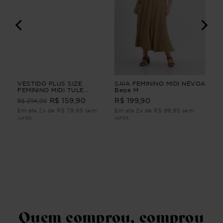
NGA
VESTIDO PLUS SIZE
SAIA FEMININO MIDI NÉVOA
VE
ho
FEMININO MIDI TULE
Bege M
SU
CLARIDADE Azul G4
R$ 294,90
R$ 159,90
R$ 199,90
R$
Em até 2x de R$ 79,95 sem
Em até 2x de R$ 99,95 sem
Em 
juros
juros
juro
Quem comprou, comprou