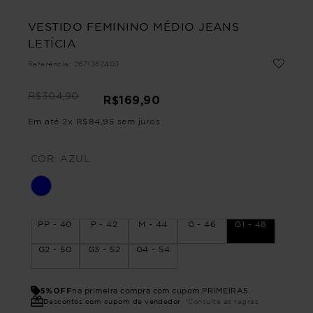
VESTIDO FEMININO MÉDIO JEANS
LETÍCIA
Referência
:
2671362403
R$
304
,
90
R$
169
,
90
Em até
2
x
R$
84
,
95
sem juros
COR:
AZUL
PP - 40
P - 42
M - 44
G - 46
G1 - 48
G2 - 50
G3 - 52
G4 - 54
5%OFF
na primeira compra com cupom PRIMEIRA5
Descontos com cupom de vendedor
*Consulte as regras