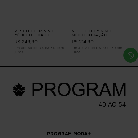
VESTIDO FEMININO
VESTIDO FEMININO
MÉDIO LISTRADO
MÉDIO CORAÇÃO
ANELISE VESTIDO
VESTIDO FEMININO
R$ 249,90
R$ 214,90
FEMININO MÉDIO Azul G2
MÉDIO Azul G1
Em até 3x de R$ 83,30 sem
Em até 2x de R$ 107,45 sem
juros
juros