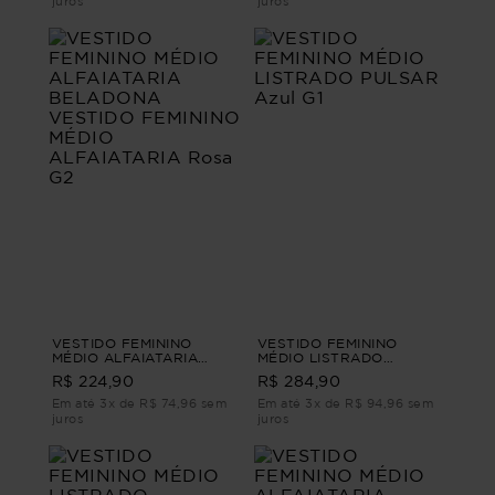
juros
juros
VESTIDO FEMININO
VESTIDO FEMININO
MÉDIO ALFAIATARIA
MÉDIO LISTRADO
BELADONA VESTIDO
PULSAR Azul G1
R$ 224,90
R$ 284,90
FEMININO MÉDIO
ALFAIATARIA Rosa G2
Em até 3x de R$ 74,96 sem
Em até 3x de R$ 94,96 sem
juros
juros