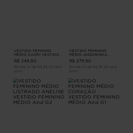
VESTIDO FEMININO
VESTIDO FEMININO
MÉDIO KAORI VESTIDO
MÉDIO ANDORINHA
FEMININO MÉDIO Marrom
VESTIDO FEMININO
R$ 249,90
R$ 279,90
PP
MÉDIO Azul G4
Em até 3x de R$ 83,30 sem
Em até 3x de R$ 93,30 sem
juros
juros