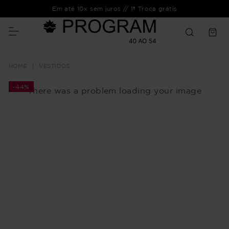
Em até 10x sem juros // 1ª Troca grátis
VESTIDOS
-
44%
There was a problem loading your image