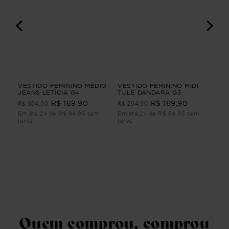
A
VESTIDO FEMININO MÉDIO
VESTIDO FEMININO MIDI
BL
JEANS LETÍCIA G4
TULE DANDARA G3
CU
R$ 304,90
R$ 294,90
R$ 169,90
R$ 169,90
R$
m
Em até 2x de R$ 84,95 sem
Em até 2x de R$ 84,95 sem
Em 
juros
juros
juro
Quem comprou, comprou