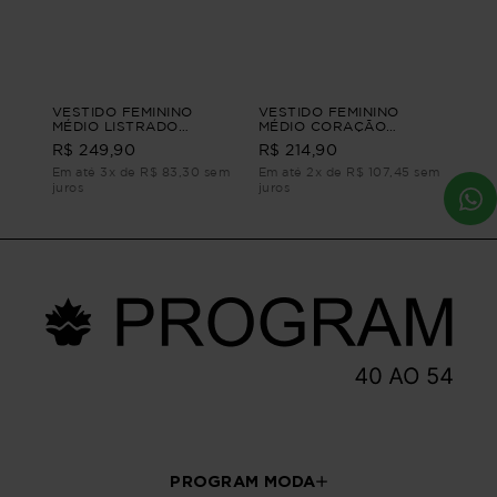
VESTIDO FEMININO
VESTIDO FEMININO
MÉDIO LISTRADO
MÉDIO CORAÇÃO
ANELISE VESTIDO
VESTIDO FEMININO
R$ 249,90
R$ 214,90
FEMININO MÉDIO Azul G2
MÉDIO Azul G1
Em até 3x de R$ 83,30 sem
Em até 2x de R$ 107,45 sem
juros
juros