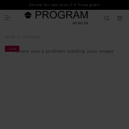
Em até 10x sem juros // 1ª Troca grátis
VESTIDOS
-
40%
There was a problem loading your image