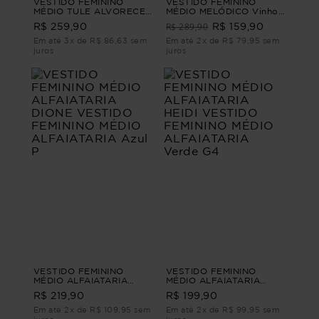
VESTIDO FEMININO
VESTIDO FEMININO
MÉDIO TULE ALVORECER
MÉDIO MELÓDICO Vinho
Laranja G2
G1
R$ 289,90
R$ 259,90
R$ 159,90
Em até 3x de R$ 86,63 sem
Em até 2x de R$ 79,95 sem
juros
juros
VESTIDO FEMININO
VESTIDO FEMININO
MÉDIO ALFAIATARIA
MÉDIO ALFAIATARIA
DIONE VESTIDO
HEIDI VESTIDO FEMININO
R$ 219,90
R$ 199,90
FEMININO MÉDIO
MÉDIO ALFAIATARIA
ALFAIATARIA Azul P
Verde G4
Em até 2x de R$ 109,95 sem
Em até 2x de R$ 99,95 sem