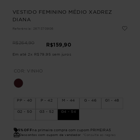
VESTIDO FEMININO MÉDIO XADREZ
DIANA
Referência
:
2671370906
R$
264
,
90
R$
159
,
90
Em até
2
x
R$
79
,
95
sem juros
COR:
VINHO
PP - 40
P - 42
M - 44
G - 46
G1 - 48
G2 - 50
G3 - 52
G4 - 54
5%OFF
na primeira compra com cupom PRIMEIRA5
Descontos com cupom de vendedor
*Consulte as regras