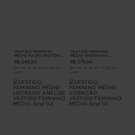
VESTIDO FEMININO
VESTIDO FEMININO
MÉDIO KAORI VESTIDO
MÉDIO ANDORINHA
FEMININO MÉDIO Marrom
VESTIDO FEMININO
R$ 249,90
R$ 279,90
PP
MÉDIO Azul G4
Em até 3x de R$ 83,30 sem
Em até 3x de R$ 93,30 sem
juros
juros