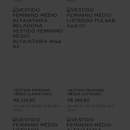
juros
juros
VESTIDO FEMININO
VESTIDO FEMININO
MÉDIO ALFAIATARIA
MÉDIO LISTRADO
BELADONA VESTIDO
PULSAR Azul G1
R$ 224,90
R$ 284,90
FEMININO MÉDIO
ALFAIATARIA Rosa G2
Em até 3x de R$ 74,96 sem
Em até 3x de R$ 94,96 sem
juros
juros