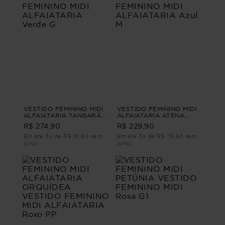
VESTIDO FEMININO MIDI
VESTIDO FEMININO MIDI
ALFAIATARIA TANGARÁ
ALFAIATARIA ATENA
VESTIDO FEMININO MIDI
VESTIDO FEMININO MIDI
R$ 274,90
R$ 229,90
ALFAIATARIA Verde G
ALFAIATARIA Azul M
Em até 3x de R$ 91,63 sem
Em até 3x de R$ 76,63 sem
juros
juros