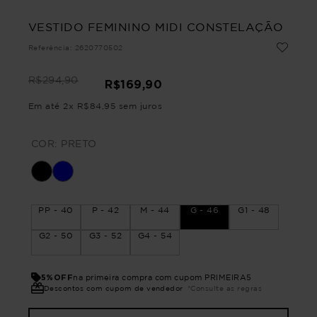
VESTIDO FEMININO MIDI CONSTELAÇÃO
Referência
:
2620770502
R$
294
,
90
R$
169
,
90
Em até
2
x
R$
84
,
95
sem juros
COR:
PRETO
PP - 40
P - 42
M - 44
G - 46
G1 - 48
G2 - 50
G3 - 52
G4 - 54
5%OFF
na primeira compra com cupom PRIMEIRA5
Descontos com cupom de vendedor
*Consulte as regras