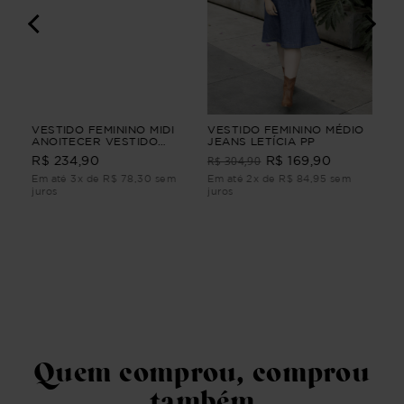
VESTIDO FEMININO MIDI
VESTIDO FEMININO MÉDIO
VES
ÇA
ANOITECER VESTIDO
JEANS LETÍCIA PP
FEM
M
FEMININO MIDI PP
CLA
R$ 304,90
R$ 
R$ 234,90
R$ 169,90
Em até 3x de R$ 78,30 sem
Em até 2x de R$ 84,95 sem
Em 
juros
juros
juro
Quem comprou, comprou
também