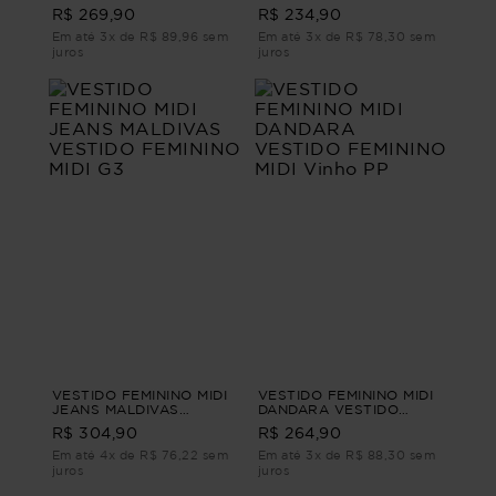
VESTIDO FEMININO MIDI
FEMININO MIDI PP
R$ 269,90
R$ 234,90
LISTRADO G3
Em até 3x de R$ 89,96 sem
Em até 3x de R$ 78,30 sem
juros
juros
VESTIDO FEMININO MIDI
VESTIDO FEMININO MIDI
JEANS MALDIVAS
DANDARA VESTIDO
VESTIDO FEMININO MIDI
FEMININO MIDI Vinho PP
R$ 304,90
R$ 264,90
G3
Em até 4x de R$ 76,22 sem
Em até 3x de R$ 88,30 sem
juros
juros