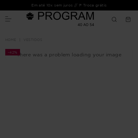
Em até 10x sem juros // 1ª Troca grátis
VESTIDOS
-
42%
There was a problem loading your image