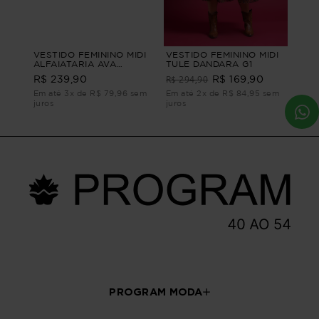
VESTIDO FEMININO MIDI
VESTIDO FEMININO MIDI
ALFAIATARIA AVA
TULE DANDARA G1
VESTIDO FEMININO MIDI
R$ 294,90
R$ 239,90
R$ 169,90
ALFAIATARIA Verde M
Em até 3x de R$ 79,96 sem
Em até 2x de R$ 84,95 sem
juros
juros