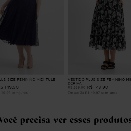
US SIZE FEMININO MIDI TULE
VESTIDO PLUS SIZE FEMININO MI
DERIVA
R$
149
,
90
R$
149
,
90
R$
269
,
90
$
49
,
97
sem juros
Em até
3
x
R$
49
,
97
sem juros
Você precisa ver esses produto