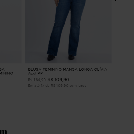
CAMISA
Branco 
R$ 179
Em até 2
GA
BLUSA FEMININO MANGA LONGA OLÍVIA
MININO
Azul PP
4
R$ 184,90
R$ 109,90
Em até 1x de R$ 109,90 sem juros
ém