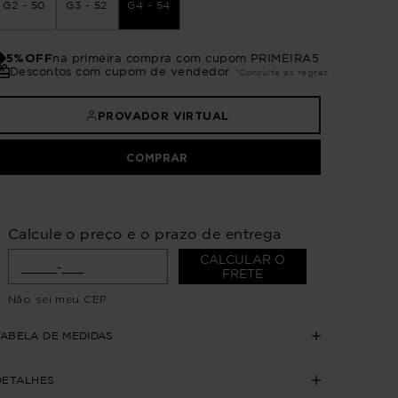
G2 - 50
G3 - 52
G4 - 54
5%OFF
na primeira compra com cupom PRIMEIRA5
Descontos com cupom de vendedor
*Consulte as regras
PROVADOR VIRTUAL
COMPRAR
Calcule o preço e o prazo de entrega
CALCULAR O
FRETE
Não sei meu CEP
TABELA DE MEDIDAS
DETALHES