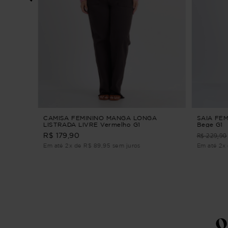
DI TULE
CAMISA FEMININO MANGA LONGA
SAIA FE
LISTRADA LIVRE Vermelho G1
Bege G1
R$ 229,90
R$ 179,90
Em até 2x de R$ 89,95 sem juros
Em até 2x 
Q