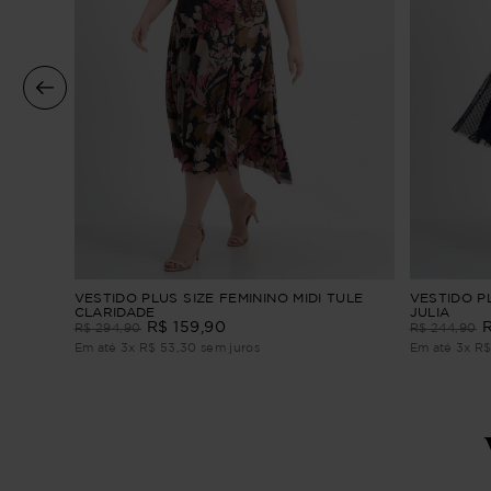
ÇÃO
VESTIDO PLUS SIZE FEMININO MIDI TULE
VESTIDO PL
CLARIDADE
JULIA
R$
159
,
90
R$
294
,
90
R$
244
,
90
Em até
3
x
R$
53
,
30
sem juros
Em até
3
x
R