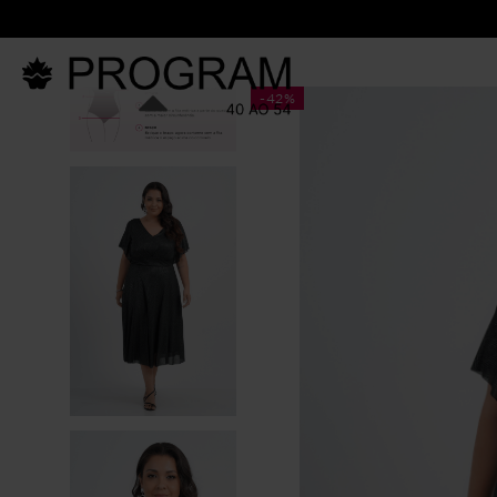
-
42%