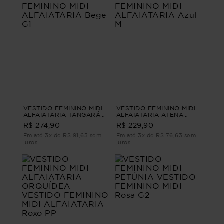
VESTIDO FEMININO MIDI
VESTIDO FEMININO MIDI
ALFAIATARIA TANGARÁ
ALFAIATARIA ATENA
VESTIDO FEMININO MIDI
VESTIDO FEMININO MIDI
R$ 274,90
R$ 229,90
ALFAIATARIA Bege G1
ALFAIATARIA Azul M
Em até 3x de R$ 91,63 sem
Em até 3x de R$ 76,63 sem
juros
juros