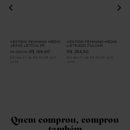
VESTIDO FEMININO MÉDIO
VESTIDO FEMININO MÉDIO
BL
RIA
JEANS LETÍCIA PP
LISTRADO PULSAR
LON
Vermelho G3
R$ 304,90
R$ 
R$ 169,90
R$ 284,90
RIA
Em até 2x de R$ 84,95 sem
Em até 3x de R$ 94,96 sem
Em 
juros
juros
juro
Quem comprou, comprou
também