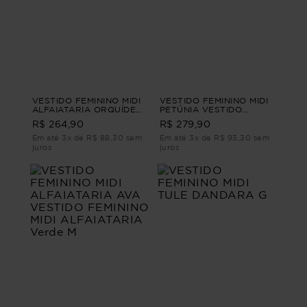
VESTIDO FEMININO MIDI
VESTIDO FEMININO MIDI
ALFAIATARIA ORQUÍDEA
PETÚNIA VESTIDO
VESTIDO FEMININO MIDI
FEMININO MIDI Rosa G2
R$ 264,90
R$ 279,90
ALFAIATARIA Roxo PP
Em até 3x de R$ 88,30 sem
Em até 3x de R$ 93,30 sem
juros
juros