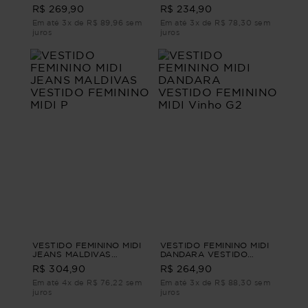
VESTIDO FEMININO MIDI
FEMININO MIDI PP
R$ 269,90
R$ 234,90
LISTRADO G
Em até 3x de R$ 89,96 sem
Em até 3x de R$ 78,30 sem
juros
juros
VESTIDO FEMININO MIDI
VESTIDO FEMININO MIDI
JEANS MALDIVAS
DANDARA VESTIDO
VESTIDO FEMININO MIDI
FEMININO MIDI Vinho G2
R$ 304,90
R$ 264,90
P
Em até 4x de R$ 76,22 sem
Em até 3x de R$ 88,30 sem
juros
juros