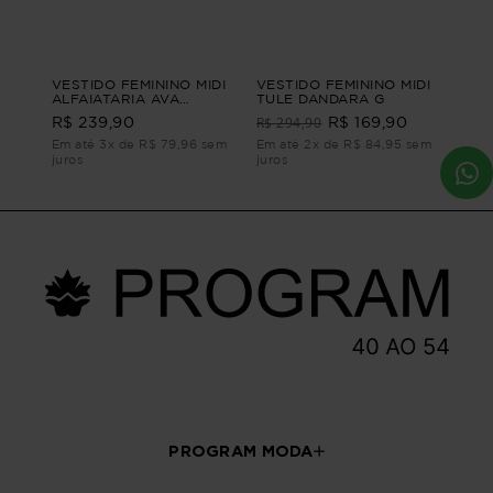
VESTIDO FEMININO MIDI
VESTIDO FEMININO MIDI
ALFAIATARIA AVA
TULE DANDARA G
VESTIDO FEMININO MIDI
R$ 294,90
R$ 239,90
R$ 169,90
ALFAIATARIA Verde M
Em até 3x de R$ 79,96 sem
Em até 2x de R$ 84,95 sem
juros
juros