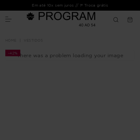
Em até 10x sem juros // 1ª Troca grátis
VESTIDOS
-
42%
There was a problem loading your image