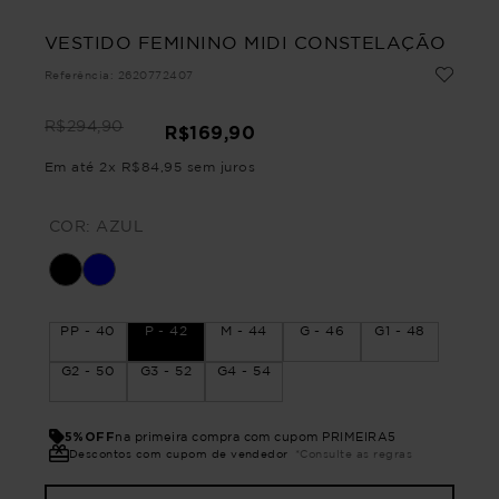
VESTIDO FEMININO MIDI CONSTELAÇÃO
Referência
:
2620772407
R$
294
,
90
R$
169
,
90
Em até
2
x
R$
84
,
95
sem juros
COR:
AZUL
PP - 40
P - 42
M - 44
G - 46
G1 - 48
G2 - 50
G3 - 52
G4 - 54
5%OFF
na primeira compra com cupom PRIMEIRA5
Descontos com cupom de vendedor
*Consulte as regras