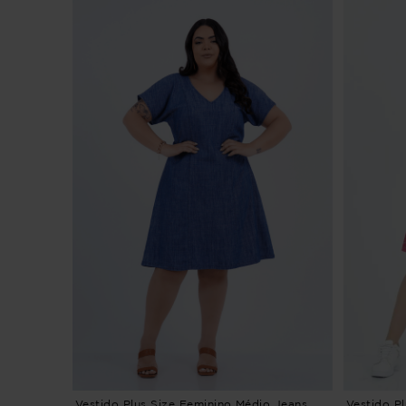
Vestido Plus Size Feminino Médio Jeans
Vestido P