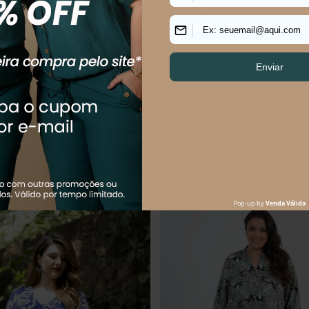
EMININO MÉDIO CARGO COSMOS
VESTIDO FEMININO MÉDIO LISTR
0
R$
274
,
90
$
49
,
98
sem juros
Em até
5
x
R$
54
,
98
sem juros
Os mais vendidos