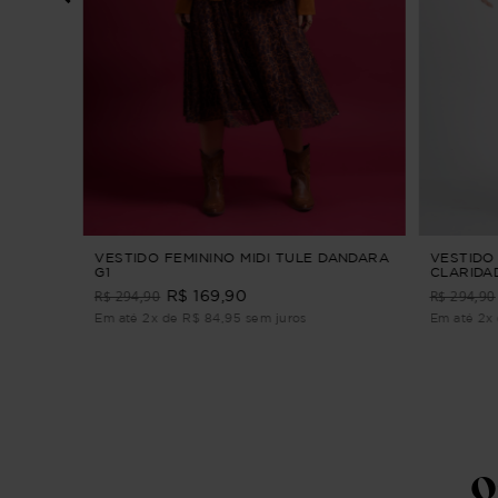
TARIA
IDI
VESTIDO FEMININO MIDI TULE DANDARA
VESTIDO 
G1
CLARIDAD
R$ 294,90
R$ 294,90
R$ 169,90
Em até 2x de R$ 84,95 sem juros
Em até 2x 
Q