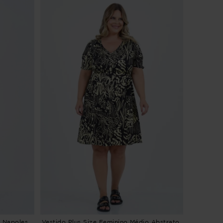
o Napoles
Vestido Plus Size Feminino Médio Abstrato