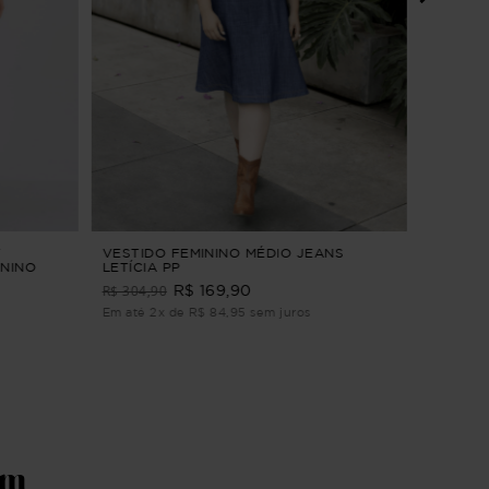
CAMISA
LISTRAD
R$ 179
Em até 2
T
VESTIDO FEMININO MÉDIO JEANS
ININO
LETÍCIA PP
de M
R$ 304,90
R$ 169,90
Em até 2x de R$ 84,95 sem juros
ém