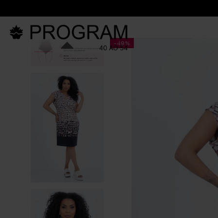
LANÇAM
-
49%