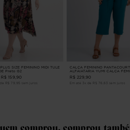
PLUS SIZE FEMININO MIDI TULE
CALÇA FEMININO PANTACOUR
E Preto G2
ALFAIATARIA YUMI CALÇA FEM
PANTACOURT ALFAIATARIA Ver
R$ 159,90
R$ 229,90
de R$ 79,95 sem juros
Em até 3x de R$ 76,63 sem juros
uem comprou, comprou tamb