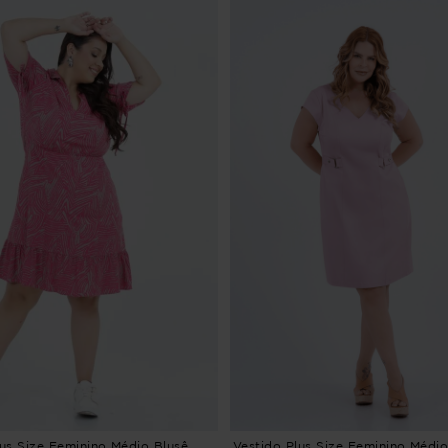
lus Size Feminino Médio Blusê
Vestido Plus Size Feminino Médi