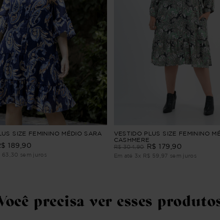
LUS SIZE FEMININO MÉDIO SARA
VESTIDO PLUS SIZE FEMININO M
CASHMERE
R$
189
,
90
R$
179
,
90
R$
304
,
90
$
63
,
30
sem juros
Em até
3
x
R$
59
,
97
sem juros
Você precisa ver esses produto