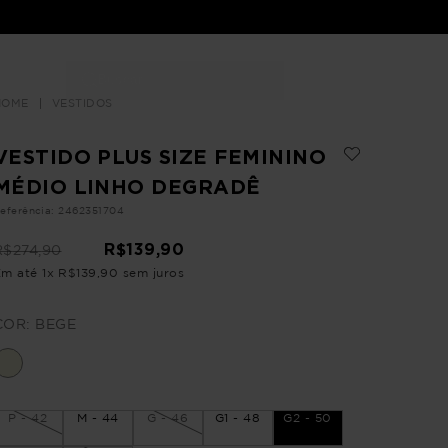
Buscar
LOJAS
VESTIDOS
VESTIDO PLUS SIZE FEMININO
MÉDIO LINHO DEGRADÊ
eferência
:
2462351704
R$
139
,
90
R$
274
,
90
Em até
1
x
R$
139
,
90
sem juros
COR:
BEGE
P - 42
M - 44
G - 46
G1 - 48
G2 - 50