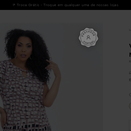
1ª Troca Grátis - Troque em qualquer uma de nossas lojas
ENTO
LIQUIDAÇÃO
COLEÇÃO
OUTLET
VEJA TAMBÉM
CATÁLOGOS
R