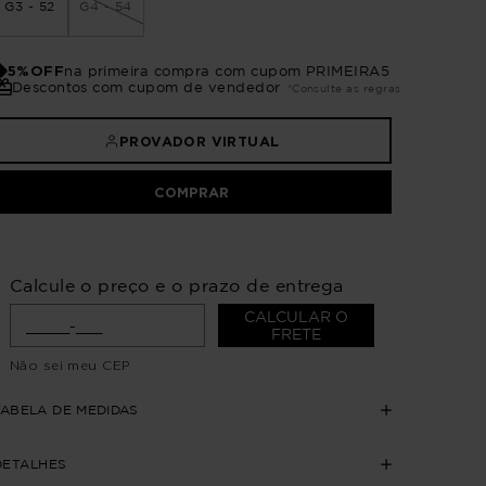
G3 - 52
G4 - 54
5%OFF
na primeira compra com cupom PRIMEIRA5
Descontos com cupom de vendedor
*Consulte as regras
PROVADOR VIRTUAL
COMPRAR
Calcule o preço e o prazo de entrega
CALCULAR O
FRETE
Não sei meu CEP
TABELA DE MEDIDAS
DETALHES