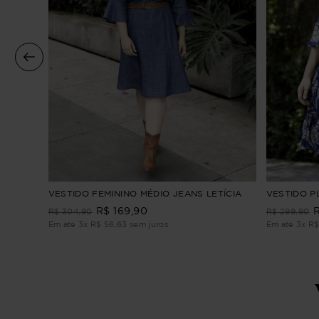
ho
VESTIDO FEMININO MÉDIO JEANS LETÍCIA
VESTIDO P
R$
169
,
90
R$
304
,
90
R$
299
,
90
Em até
3
x
R$
56
,
63
sem juros
Em até
3
x
R