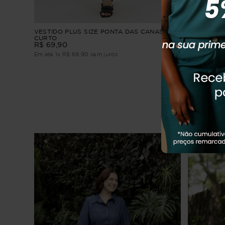
VESTIDO PLUS SIZE PONTA DAS CANAS
VESTIDO F
CURTO
R$
249
,
9
R$
69
,
90
Em até
5
x
R
Em até
1
x
R$
69
,
90
sem juros