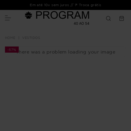
Em até 10x sem juros // 1ª Troca grátis
VESTIDOS
-
57%
There was a problem loading your image