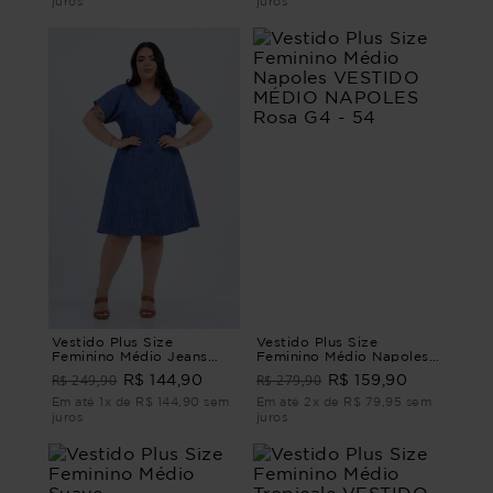
juros
juros
Vestido Plus Size
Vestido Plus Size
Feminino Médio Jeans
Feminino Médio Napoles
Marini VESTIDO MÉDIO
VESTIDO MÉDIO
R$ 249,90
R$ 279,90
R$ 144,90
R$ 159,90
JEANS MARINI G - 46
NAPOLES Rosa G4 - 54
Em até 1x de R$ 144,90 sem
Em até 2x de R$ 79,95 sem
juros
juros