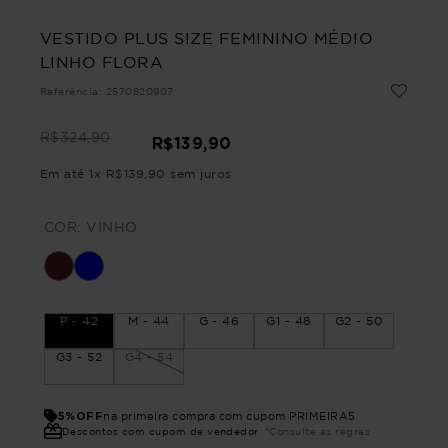
VESTIDO PLUS SIZE FEMININO MÉDIO
LINHO FLORA
Referência
:
2570820907
R$
324
,
90
R$
139
,
90
Em até
1
x
R$
139
,
90
sem juros
COR:
VINHO
P - 42
M - 44
G - 46
G1 - 48
G2 - 50
G3 - 52
G4 - 54
5%OFF
na primeira compra com cupom PRIMEIRA5
Descontos com cupom de vendedor
*Consulte as regras