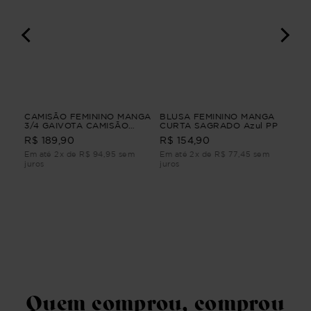
CAMISÃO FEMININO MANGA
BLUSA FEMININO MANGA
BL
3/4 GAIVOTA CAMISÃO
CURTA SAGRADO Azul PP
CU
FEMININO MANGA 3/4
G2
R$ 189,90
R$ 154,90
R$
Branco M
Em até 2x de R$ 94,95 sem
Em até 2x de R$ 77,45 sem
Em 
juros
juros
juro
Quem comprou, comprou