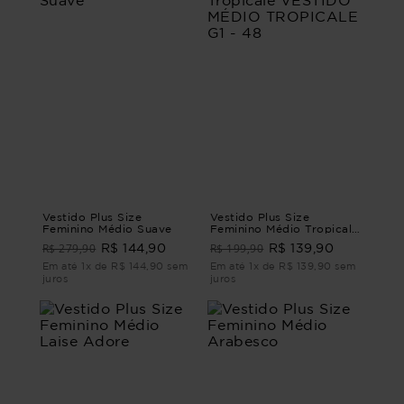
Vestido Plus Size
Vestido Plus Size
Feminino Médio Suave
Feminino Médio Tropicale
VESTIDO MÉDIO
R$ 279,90
R$ 199,90
R$ 144,90
R$ 139,90
TROPICALE G1 - 48
Em até 1x de R$ 144,90 sem
Em até 1x de R$ 139,90 sem
juros
juros