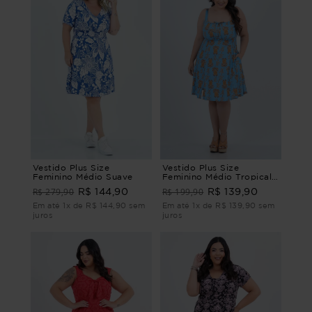
Vestido Plus Size
Vestido Plus Size
Feminino Médio Suave
Feminino Médio Tropicale
VESTIDO MÉDIO
R$ 279,90
R$ 199,90
R$ 144,90
R$ 139,90
TROPICALE G - 46
Em até 1x de R$ 144,90 sem
Em até 1x de R$ 139,90 sem
juros
juros