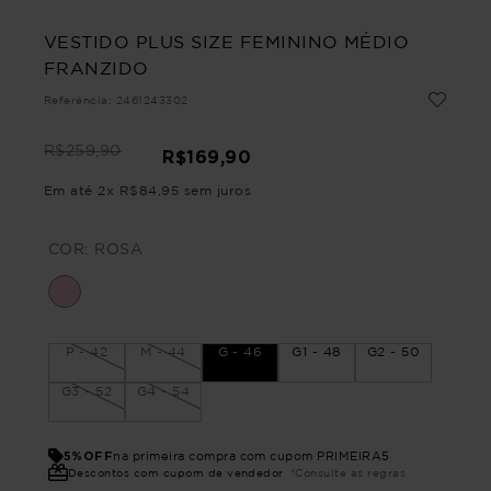
VESTIDO PLUS SIZE FEMININO MÉDIO
FRANZIDO
Referência
:
2461243302
R$
259
,
90
R$
169
,
90
Em até
2
x
R$
84
,
95
sem juros
COR:
ROSA
P - 42
M - 44
G - 46
G1 - 48
G2 - 50
G3 - 52
G4 - 54
5%OFF
na primeira compra com cupom PRIMEIRA5
Descontos com cupom de vendedor
*Consulte as regras