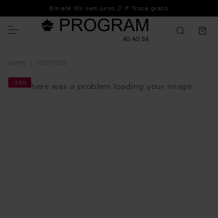
Em até 10x sem juros // 1ª Troca grátis
VESTIDOS
-
35%
There was a problem loading your image