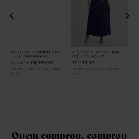
IO
VESTIDO FEMININO MIDI
VESTIDO FEMININO MAXI
VE
TULE DANDARA G
POÉTICO Azul M
LI
Ver
R$ 294,90
R$ 169,90
R$ 239,90
R$
m
Em até 2x de R$ 84,95 sem
Em até 3x de R$ 79,96 sem
Em 
juros
juros
juro
Quem comprou, comprou