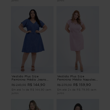
juros
juros
Vestido Plus Size
Vestido Plus Size
Feminino Médio Jeans
Feminino Médio Napoles
Marini VESTIDO MÉDIO
VESTIDO MÉDIO
R$ 249,90
R$ 279,90
R$ 144,90
R$ 159,90
JEANS MARINI G1 - 48
NAPOLES Rosa G - 46
Em até 1x de R$ 144,90 sem
Em até 2x de R$ 79,95 sem
juros
juros