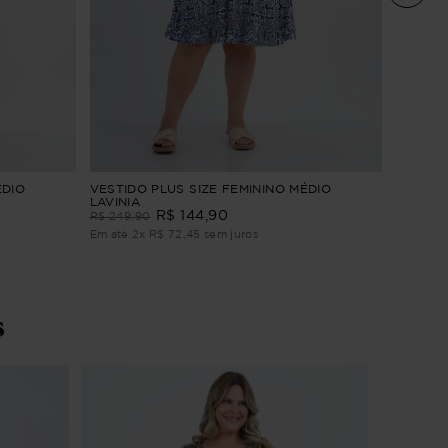
Vestido 
ÉDIO
VESTIDO PLUS SIZE FEMININO MÉDIO
LAVINIA
R$
299
,
R$
144
,
90
R$
249
,
90
Em até
3
Em até
2
x
R$
72
,
45
sem juros
s