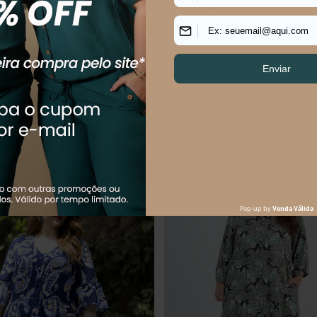
R$
189
,
90
R$
129
,
90
R$
299
,
90
$
63
,
30
sem juros
Em até
2
x
R$
64
,
95
sem juros
Os mais vendidos