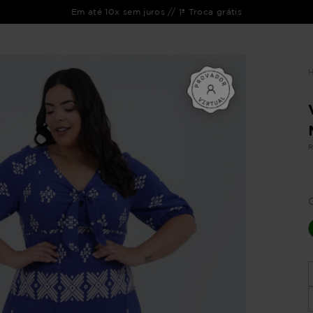
Em até 10x sem juros // 1ª Troca grátis
ENTO
LIQUIDAÇÃO
COLEÇÃO
OUTLET
VEJA TAMBÉM
CATÁLOGOS
R