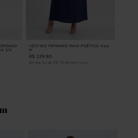
CALÇA 
HORTÊN
JEANS 
R$ 269
Em até 3
BORDADO
VESTIDO FEMININO MAXI POÉTICO Azul
A 3/4
M
R$ 239,90
Em até 3x de R$ 79,96 sem juros
ém