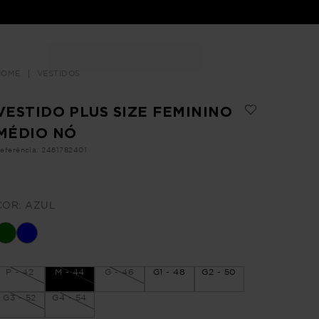
Buscar
LOJAS
VESTIDOS
VESTIDO PLUS SIZE FEMININO
MÉDIO NÓ
eferência
:
2461782401
COR:
AZUL
P - 42
M - 44
G - 46
G1 - 48
G2 - 50
G3 - 52
G4 - 54