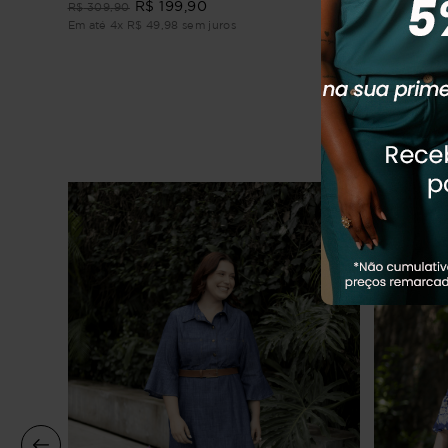
R$
199
,
90
R$
324
,
90
R$
309
,
90
Em até
3
x
R
Em até
4
x
R$
49
,
98
sem juros