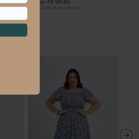
R$
294
,
R$
169
,
90
R$
319
,
90
Em até
3
Em até
3
x
R$
56
,
63
sem juros