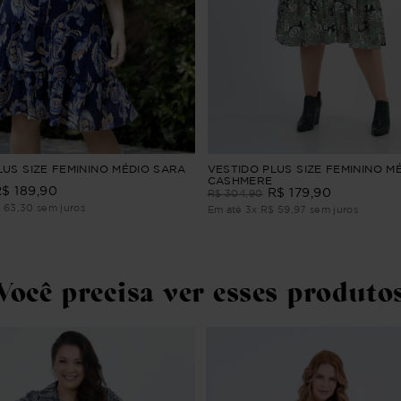
LUS SIZE FEMININO MÉDIO SARA
VESTIDO PLUS SIZE FEMININO M
CASHMERE
R$
189
,
90
R$
179
,
90
R$
304
,
90
$
63
,
30
sem juros
Em até
3
x
R$
59
,
97
sem juros
Você precisa ver esses produto