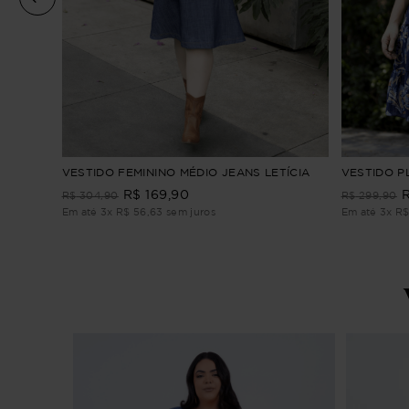
ho
VESTIDO FEMININO MÉDIO JEANS LETÍCIA
VESTIDO P
R$
169
,
90
R$
304
,
90
R$
299
,
90
Em até
3
x
R$
56
,
63
sem juros
Em até
3
x
R