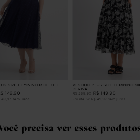
US SIZE FEMININO MIDI TULE
VESTIDO PLUS SIZE FEMININO MI
DERIVA
R$
149
,
90
R$
149
,
90
R$
269
,
90
$
49
,
97
sem juros
Em até
3
x
R$
49
,
97
sem juros
Você precisa ver esses produto