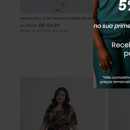
drez
Vestido Plus Size Feminino Médio Bioma
Vestido Plu
Planície
R$
154
,
90
R$
259
,
90
R$
264
,
90
Em até
3
x
R$
51
,
63
sem juros
Em até
3
x
R