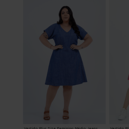
Vestido Plus Size Feminino Médio Jeans
Vestido P