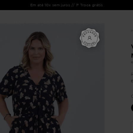
Em até 10x sem juros // 1ª Troca grátis
ENTO
LIQUIDAÇÃO
COLEÇÃO
OUTLET
VEJA TAMBÉM
CATÁLOGOS
R