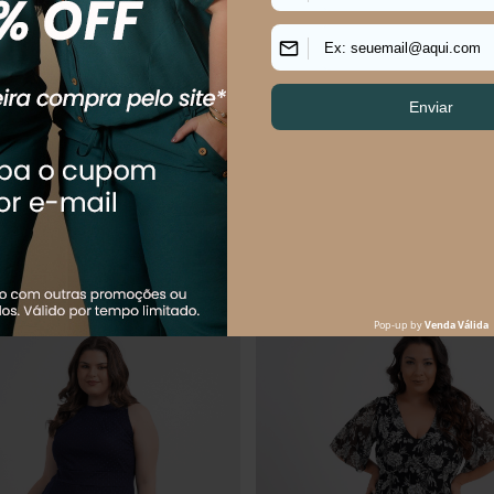
s Size Feminino Médio Linho
Vestido Plus Size Feminino Médio 
R$
139
,
90
R$
159
,
90
R$
199
,
90
Em até
2
x
R$
69
,
95
sem juros
$
53
,
30
sem juros
Os mais vendidos