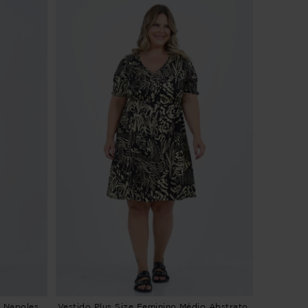
o Napoles
Vestido Plus Size Feminino Médio Abstrato