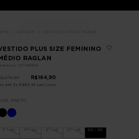
Buscar
LOJAS
VESTIDOS
VESTIDOS CURTOS E MÉDIOS
VESTIDO PLUS SIZE FEMININO
MÉDIO RAGLAN
eferência
:
2571360504
R$
164
,
90
R$
279
,
90
Em até
2
x
R$
82
,
45
sem juros
COR:
PRETO
P - 42
M - 44
G - 46
G1 - 48
G2 - 50