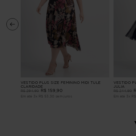
re
VESTIDO PLUS SIZE FEMININO MIDI TULE
VESTIDO PL
CLARIDADE
JULIA
R$
159
,
90
R$
294
,
90
R$
244
,
90
Em até
3
x
R$
53
,
30
sem juros
Em até
3
x
R