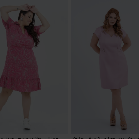
lus Size Feminino Médio Blusê
Vestido Plus Size Feminino Médi