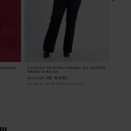
CALÇA 
ALFAIA
PANTAC
R$ 229
Em até 3
 DANDARA
CAMISÃO FEMININO MANGA 3/4 XADREZ
MARIA Vinho G4
R$ 204,90
R$ 164,90
Em até 2x de R$ 82,45 sem juros
ém