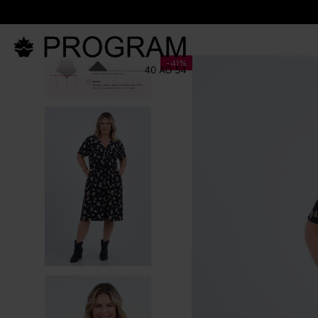
LANÇAM
-
41%