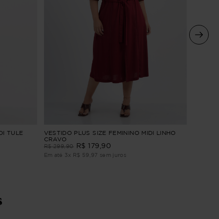
VESTIDO
DI TULE
VESTIDO PLUS SIZE FEMININO MIDI LINHO
BORDAD
CRAVO
R$
179
,
90
R$
309
,
R$
299
,
90
Em até
4
Em até
3
x
R$
59
,
97
sem juros
s