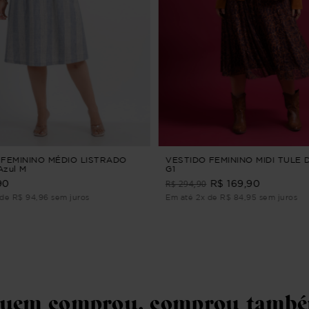
 FEMININO MÉDIO LISTRADO
VESTIDO FEMININO MIDI TULE
Azul M
G1
R$ 294,90
90
R$ 169,90
de R$ 94,96 sem juros
Em até 2x de R$ 84,95 sem juros
uem comprou, comprou tamb