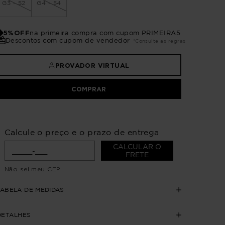
G3 - 52
G4 - 54
5%OFF
na primeira compra com cupom PRIMEIRA5
Descontos com cupom de vendedor
*Consulte as regras
PROVADOR VIRTUAL
COMPRAR
Calcule o preço e o prazo de entrega
CALCULAR O
FRETE
Não sei meu CEP
TABELA DE MEDIDAS
DETALHES