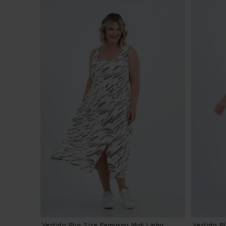
Vestido Plus Size Feminino Midi Linho
Vestido P