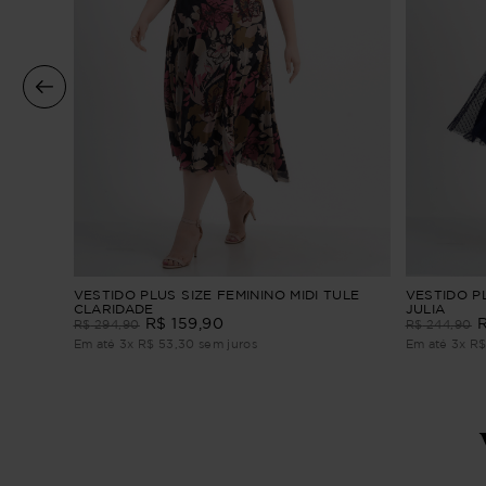
re
VESTIDO PLUS SIZE FEMININO MIDI TULE
VESTIDO PL
CLARIDADE
JULIA
R$
159
,
90
R$
294
,
90
R$
244
,
90
Em até
3
x
R$
53
,
30
sem juros
Em até
3
x
R