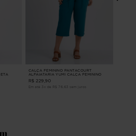
VESTID
M
R$ 239
Em até 3
CALÇA FEMININO PANTACOURT
RETA
ALFAIATARIA YUMI CALÇA FEMININO
PANTACOURT ALFAIATARIA Verde M
R$ 229,90
Em até 3x de R$ 76,63 sem juros
ém