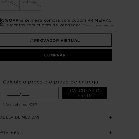
G3 - 52
G4 - 54
5%OFF
na primeira compra com cupom PRIMEIRA5
Descontos com cupom de vendedor
*Consulte as regras
PROVADOR VIRTUAL
COMPRAR
Calcule o preço e o prazo de entrega
CALCULAR O
FRETE
Não sei meu CEP
TABELA DE MEDIDAS
DETALHES