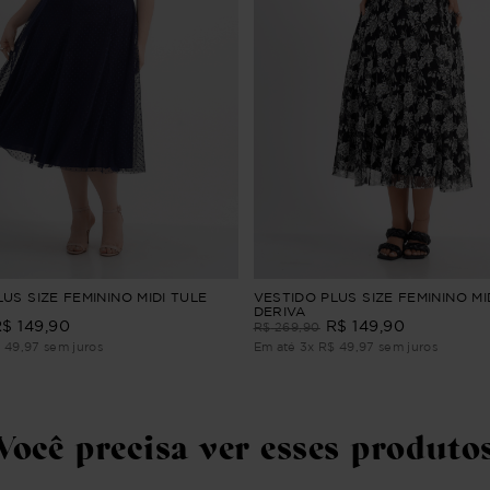
US SIZE FEMININO MIDI TULE
VESTIDO PLUS SIZE FEMININO MI
DERIVA
R$
149
,
90
R$
149
,
90
R$
269
,
90
$
49
,
97
sem juros
Em até
3
x
R$
49
,
97
sem juros
Você precisa ver esses produto