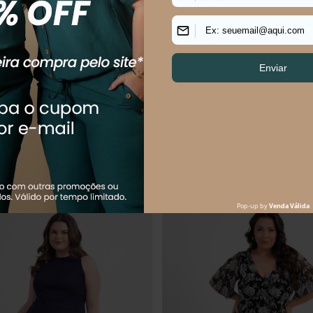
s Size Feminino Midi Tule Ballerina
Vestido Plus Size Feminino Midi L
Paradiso
R$
154
,
90
R$
139
,
90
R$
274
,
90
$
51
,
63
sem juros
Em até
2
x
R$
69
,
95
sem juros
Os mais vendidos