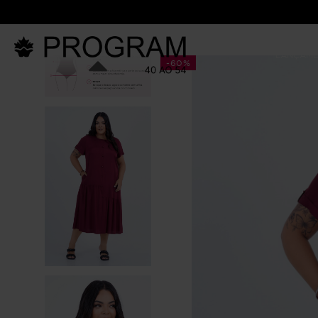
LANÇAM
-
60%