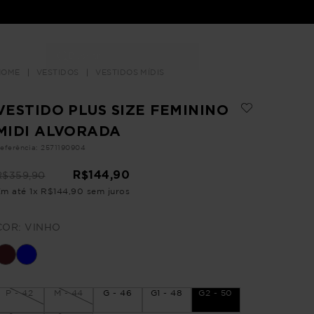
Buscar
LOJAS
VESTIDOS
VESTIDOS MÍDIS
VESTIDO PLUS SIZE FEMININO
MIDI ALVORADA
eferência
:
2571190904
R$
144
,
90
R$
359
,
90
Em até
1
x
R$
144
,
90
sem juros
COR:
VINHO
P - 42
M - 44
G - 46
G1 - 48
G2 - 50