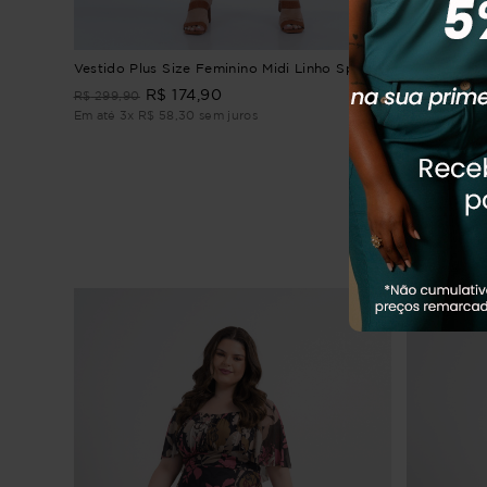
imento
Vestido Plus Size Feminino Midi Linho Spirale
Vestido Plu
R$
174
,
90
R$
299
,
90
R$
279
,
90
Em até
3
x
R$
58
,
30
sem juros
Em até
3
x
R