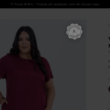
1ª Troca Grátis - Troque em qualquer uma de nossas lojas
ENTO
LIQUIDAÇÃO
COLEÇÃO
OUTLET
VEJA TAMBÉM
CATÁLOGOS
R