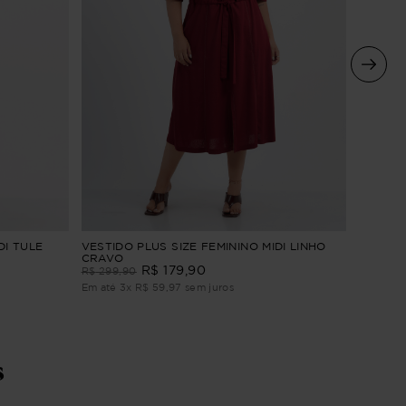
VESTIDO
DI TULE
VESTIDO PLUS SIZE FEMININO MIDI LINHO
BORDAD
CRAVO
R$
179
,
90
R$
309
,
R$
299
,
90
Em até
4
Em até
3
x
R$
59
,
97
sem juros
s