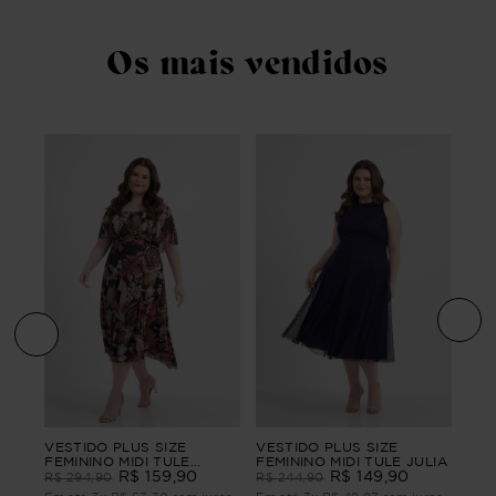
Os mais vendidos
ino
VES
VESTIDO PLUS SIZE
VESTIDO PLUS SIZE
FEM
FEMININO MIDI TULE
FEMININO MIDI TULE JULIA
DER
CLARIDADE
R$
159
,
90
R$
149
,
90
R$
R$
294
,
90
R$
244
,
90