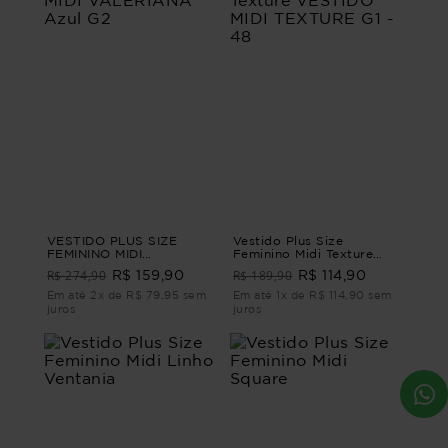
VESTIDO PLUS SIZE
Vestido Plus Size
FEMININO MIDI
Feminino Midi Texture
VALERIANA Azul G2
VESTIDO MIDI TEXTURE
R$ 274,90
R$ 189,90
R$ 159,90
R$ 114,90
G1 - 48
Em até 2x de R$ 79,95 sem
Em até 1x de R$ 114,90 sem
juros
juros