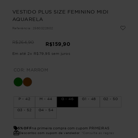
VESTIDO PLUS SIZE FEMININO MIDI
AQUARELA
Referência
:
2560322602
R$
264
,
90
R$
159
,
90
Em até
2
x
R$
79
,
95
sem juros
COR:
MARROM
P - 42
M - 44
G - 46
G1 - 48
G2 - 50
G3 - 52
G4 - 54
5%OFF
na primeira compra com cupom PRIMEIRA5
Descontos com cupom de vendedor
*Consulte as regras