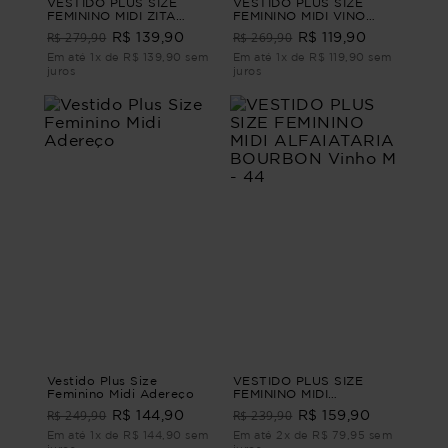
VESTIDO PLUS SIZE
VESTIDO PLUS SIZE
FEMININO MIDI ZITA
FEMININO MIDI VINO
Branco G1 - 48
Preto M - 44
R$ 279,90
R$ 269,90
R$ 139,90
R$ 119,90
Em até 1x de R$ 139,90 sem
Em até 1x de R$ 119,90 sem
juros
juros
Vestido Plus Size
VESTIDO PLUS SIZE
Feminino Midi Adereço
FEMININO MIDI
ALFAIATARIA BOURBON
R$ 249,90
R$ 239,90
R$ 144,90
R$ 159,90
Vinho M - 44
Em até 1x de R$ 144,90 sem
Em até 2x de R$ 79,95 sem