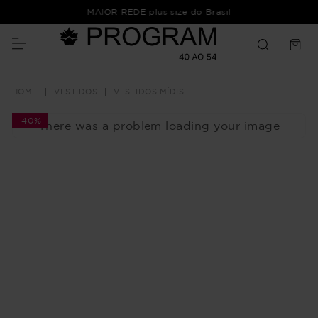
Frete Grátis Acima de R$ 350,00 ** Consulte condições **
VESTIDOS
VESTIDOS MÍDIS
-
40%
There was a problem loading your image