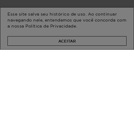
Esse site salva seu histórico de uso. Ao continuar
navegando nele, entendemos que você concorda com
a nossa
Política de Privacidade
.
Vestido Plus Size
VESTIDO PLUS SIZE
Feminino Médio Blusê
FEMININO MIDI CROCHET
ITAMARACA Laranja M
R$ 259,90
R$ 299,90
R$ 134,90
R$ 179,90
ACEITAR
Em até 1x de R$ 134,90 sem
Em até 2x de R$ 89,95 sem
juros
juros
PROGRAM MODA