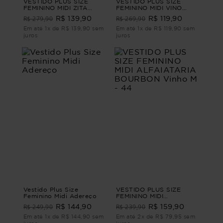
VESTIDO PLUS SIZE
VESTIDO PLUS SIZE
FEMININO MIDI ZITA
FEMININO MIDI VINO
Branco G1 - 48
Preto M - 44
R$ 279,90
R$ 269,90
R$ 139,90
R$ 119,90
Em até 1x de R$ 139,90 sem
Em até 1x de R$ 119,90 sem
juros
juros
Vestido Plus Size
VESTIDO PLUS SIZE
Feminino Midi Adereço
FEMININO MIDI
ALFAIATARIA BOURBON
R$ 249,90
R$ 239,90
R$ 144,90
R$ 159,90
Vinho M - 44
Em até 1x de R$ 144,90 sem
Em até 2x de R$ 79,95 sem