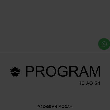
VESTIDO PLUS SIZE
Vestido Plus Size
FEMININO MIDI CROCHET
Feminino Midi Aquarela
ITAMARACA Laranja M
R$ 299,90
R$ 264,90
R$ 179,90
R$ 159,90
Em até 2x de R$ 89,95 sem
Em até 2x de R$ 79,95 sem
juros
juros
PROGRAM MODA