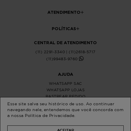
ATENDIMENTO
POLÍTICAS
CENTRAL DE ATENDIMENTO
(11) 2291-3340 | (11)2618-5717
(11)99483-9760
AJUDA
WHATSAPP SAC
WHATSAPP LOJAS
RASTREAR PEDIDO
SOLICITE SUA TROCA
Esse site salva seu histórico de uso. Ao continuar
PERGUNTAS FREQUENTES
navegando nele, entendemos que você concorda com
a nossa
Política de Privacidade
.
ACEITAR
Na Program Moda, a moda plus size