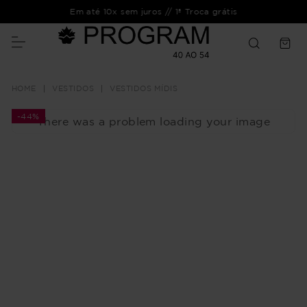
Em até 10x sem juros // 1ª Troca grátis
VESTIDOS
VESTIDOS MÍDIS
-
44%
There was a problem loading your image