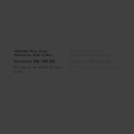
Vestido Plus Size
Vestido Plus Size
Feminino Midi Linho
Feminino Médio Blusê
Ventania
R$ 349,90
R$ 259,90
R$ 199,90
R$ 134,90
Em até 2x de R$ 99,95 sem
Em até 1x de R$ 134,90 sem
juros
juros