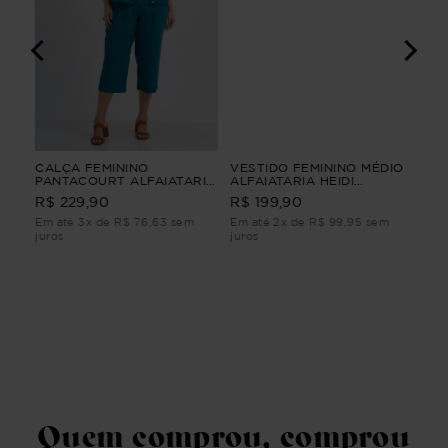
I
CALÇA FEMININO
VESTIDO FEMININO MÉDIO
BL
PANTACOURT ALFAIATARIA
ALFAIATARIA HEIDI
LON
YUMI CALÇA FEMININO
VESTIDO FEMININO MÉDIO
R$ 
R$ 229,90
R$ 199,90
PANTACOURT ALFAIATARIA
ALFAIATARIA Bege G3
Verde M
Em até 3x de R$ 76,63 sem
Em até 2x de R$ 99,95 sem
Em 
juros
juros
juro
Quem comprou, comprou