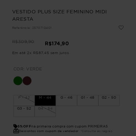
VESTIDO PLUS SIZE FEMININO MIDI
ARESTA
Referência
:
2570710401
R$
309
,
90
R$
174
,
90
Em até
2
x
R$
87
,
45
sem juros
COR:
VERDE
P - 42
M - 44
G - 46
G1 - 48
G2 - 50
G3 - 52
G4 - 54
5%OFF
na primeira compra com cupom PRIMEIRA5
Descontos com cupom de vendedor
*Consulte as regras