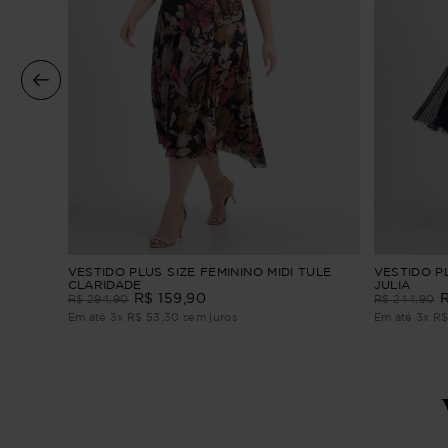
l
VESTIDO PLUS SIZE FEMININO MIDI TULE
VESTIDO PL
CLARIDADE
JULIA
R$
159
,
90
R$
294
,
90
R$
244
,
90
Em até
3
x
R$
53
,
30
sem juros
Em até
3
x
R