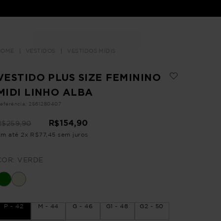
Buscar
LOJAS
VESTIDOS
VESTIDOS MÍDIS
VESTIDO PLUS SIZE FEMININO
MIDI LINHO ALBA
eferência
:
2561280407
R$
154
,
90
R$
259
,
90
Em até
2
x
R$
77
,
45
sem juros
COR:
VERDE
P - 42
M - 44
G - 46
G1 - 48
G2 - 50