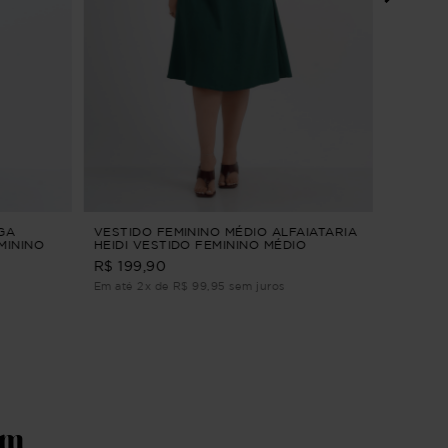
VESTIDO
CLARID
R$ 294,9
Em até 2
GA
VESTIDO FEMININO MÉDIO ALFAIATARIA
MININO
HEIDI VESTIDO FEMININO MÉDIO
P
ALFAIATARIA Verde M
R$ 199,90
Em até 2x de R$ 99,95 sem juros
ém