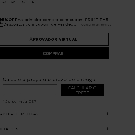
G3 - 52
G4 - 54
5%OFF
na primeira compra com cupom PRIMEIRA5
Descontos com cupom de vendedor
*Consulte as regras
PROVADOR VIRTUAL
COMPRAR
Calcule o preço e o prazo de entrega
CALCULAR O
FRETE
Não sei meu CEP
TABELA DE MEDIDAS
DETALHES