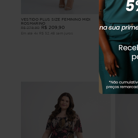
imento
VESTIDO PLUS SIZE FEMININO MIDI
Vestido Plu
ROSMARINO
R$
209
,
90
R$
279
,
90
R$
279
,
90
Em até
3
x
R
Em até
4
x
R$
52
,
48
sem juros