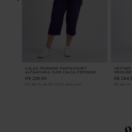
CO
CALÇA FEMININO PANTACOURT
VESTIDO 
ALFAIATARIA YUMI CALÇA FEMININO
ORQUÍDE
PANTACOURT ALFAIATARIA Azul G3
ALFAIATA
R$ 229,90
R$ 264,
Em até 3x de R$ 76,63 sem juros
Em até 3x
Q