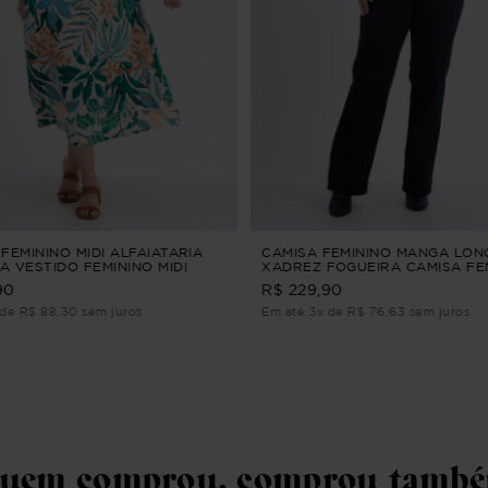
FEMININO MIDI ALFAIATARIA
CAMISA FEMININO MANGA LON
A VESTIDO FEMININO MIDI
XADREZ FOGUEIRA CAMISA FE
RIA Azul M
MANGA LONGA XADREZ Vinho 
90
R$ 229,90
 de R$ 88,30 sem juros
Em até 3x de R$ 76,63 sem juros
uem comprou, comprou tamb