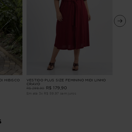
VESTIDO
DI HIBISCO
VESTIDO PLUS SIZE FEMININO MIDI LINHO
BORDAD
CRAVO
R$
179
,
90
R$
309
,
R$
299
,
90
Em até
4
Em até
3
x
R$
59
,
97
sem juros
s