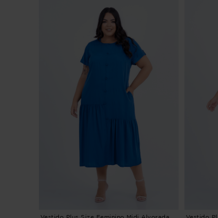
Vestido Plus Size Feminino Midi Alvorada
Vestido P