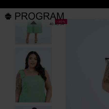
LANÇAM
-
40%