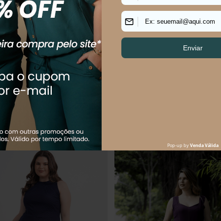
s Size Feminino Midi Tule Ballerina
Vestido Plus Size Feminino Midi 
R$
154
,
90
R$
144
,
90
R$
249
,
90
$
51
,
63
sem juros
Em até
2
x
R$
72
,
45
sem juros
Os mais vendidos