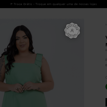
1ª Troca Grátis - Troque em qualquer uma de nossas lojas
ENTO
LIQUIDAÇÃO
COLEÇÃO
OUTLET
VEJA TAMBÉM
CATÁLOGOS
R