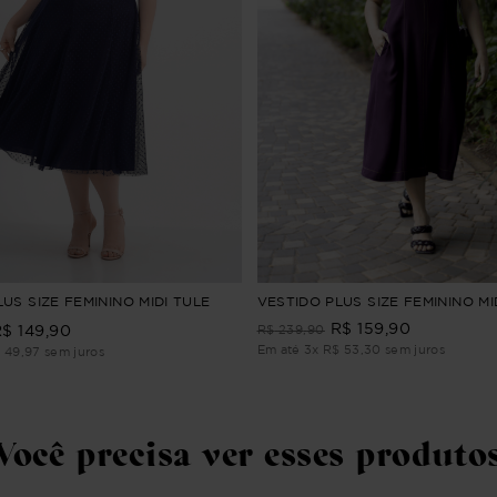
US SIZE FEMININO MIDI TULE
VESTIDO PLUS SIZE FEMININO MI
R$
159
,
90
R$
149
,
90
R$
239
,
90
Em até
3
x
R$
53
,
30
sem juros
$
49
,
97
sem juros
Você precisa ver esses produto