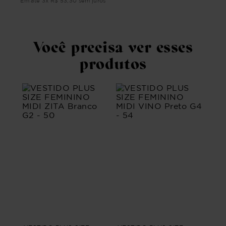
ros
Em 
Em até
3
x
R$
53
,
30
sem juros
Você precisa ver esses
produtos