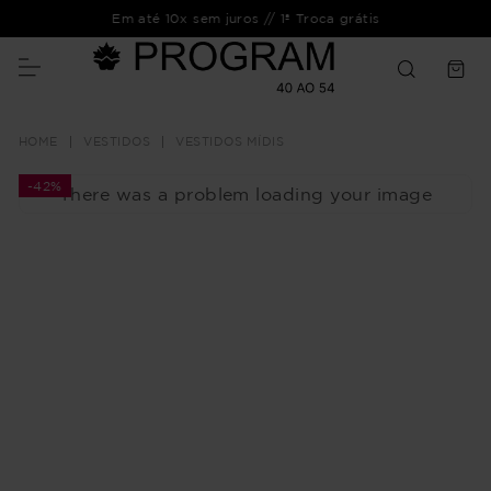
Em até 10x sem juros // 1ª Troca grátis
VESTIDOS
VESTIDOS MÍDIS
-
42%
There was a problem loading your image