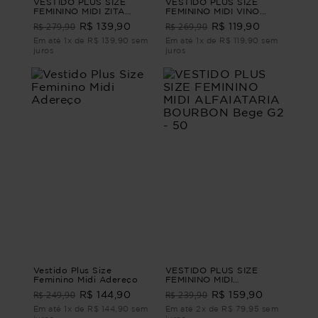
VESTIDO PLUS SIZE
VESTIDO PLUS SIZE
FEMININO MIDI ZITA
FEMININO MIDI VINO
Branco G2 - 50
Preto G4 - 54
R$ 279,90
R$ 269,90
R$ 139,90
R$ 119,90
Em até 1x de R$ 139,90 sem
Em até 1x de R$ 119,90 sem
juros
juros
Vestido Plus Size
VESTIDO PLUS SIZE
Feminino Midi Adereço
FEMININO MIDI
ALFAIATARIA BOURBON
R$ 249,90
R$ 239,90
R$ 144,90
R$ 159,90
Bege G2 - 50
Em até 1x de R$ 144,90 sem
Em até 2x de R$ 79,95 sem