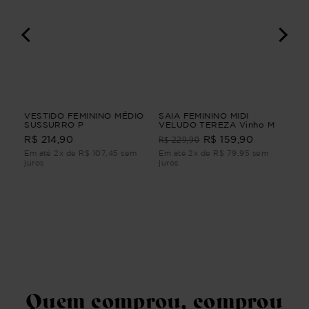
GA
VESTIDO FEMININO MÉDIO
SAIA FEMININO MIDI
VE
IRA
SUSSURRO P
VELUDO TEREZA Vinho M
POÉ
GA
R$ 229,90
R$ 214,90
R$ 159,90
R$
Em até 2x de R$ 107,45 sem
Em até 2x de R$ 79,95 sem
Em 
juros
juros
juro
Quem comprou, comprou