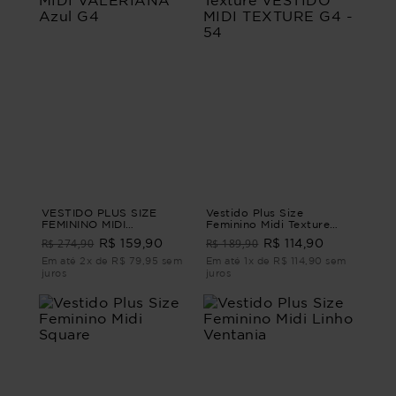
VESTIDO PLUS SIZE
Vestido Plus Size
FEMININO MIDI
Feminino Midi Texture
VALERIANA Azul G4
VESTIDO MIDI TEXTURE
R$ 274,90
R$ 189,90
R$ 159,90
R$ 114,90
G4 - 54
Em até 2x de R$ 79,95 sem
Em até 1x de R$ 114,90 sem
juros
juros