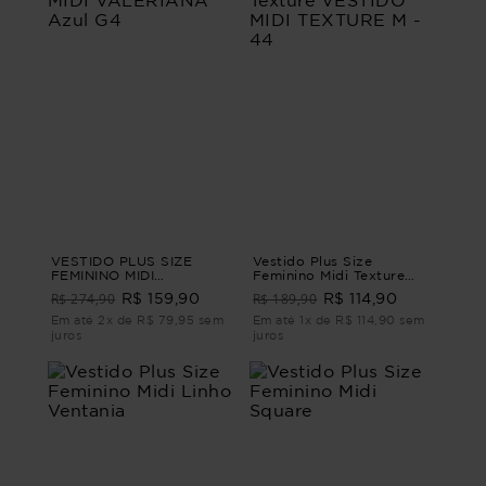
VESTIDO PLUS SIZE
Vestido Plus Size
FEMININO MIDI
Feminino Midi Texture
VALERIANA Azul G4
VESTIDO MIDI TEXTURE
R$ 274,90
R$ 189,90
R$ 159,90
R$ 114,90
M - 44
Em até 2x de R$ 79,95 sem
Em até 1x de R$ 114,90 sem
juros
juros