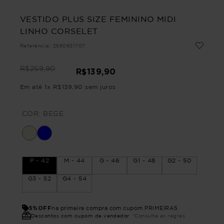
VESTIDO PLUS SIZE FEMININO MIDI
LINHO CORSELET
Referência
:
2560631707
R$
259
,
90
R$
139
,
90
Em até
1
x
R$
139
,
90
sem juros
COR:
BEGE
P - 42
M - 44
G - 46
G1 - 48
G2 - 50
G3 - 52
G4 - 54
5%OFF
na primeira compra com cupom PRIMEIRA5
Descontos com cupom de vendedor
*Consulte as regras