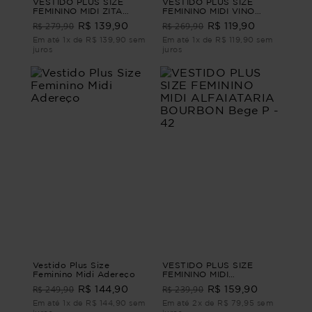
VESTIDO PLUS SIZE
VESTIDO PLUS SIZE
FEMININO MIDI ZITA
FEMININO MIDI VINO
Branco M - 44
Preto G - 46
R$ 279,90
R$ 269,90
R$ 139,90
R$ 119,90
Em até 1x de R$ 139,90 sem
Em até 1x de R$ 119,90 sem
juros
juros
Vestido Plus Size
VESTIDO PLUS SIZE
Feminino Midi Adereço
FEMININO MIDI
ALFAIATARIA BOURBON
R$ 249,90
R$ 239,90
R$ 144,90
R$ 159,90
Bege P - 42
Em até 1x de R$ 144,90 sem
Em até 2x de R$ 79,95 sem