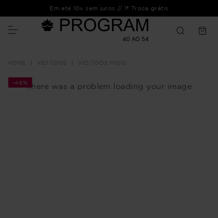
Em até 10x sem juros // 1ª Troca grátis
VESTIDOS
VESTIDOS MÍDIS
-
46%
There was a problem loading your image