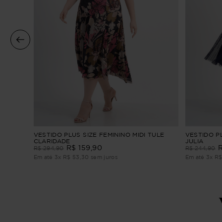
l
VESTIDO PLUS SIZE FEMININO MIDI TULE
VESTIDO PL
CLARIDADE
JULIA
R$
159
,
90
R$
294
,
90
R$
244
,
90
Em até
3
x
R$
53
,
30
sem juros
Em até
3
x
R