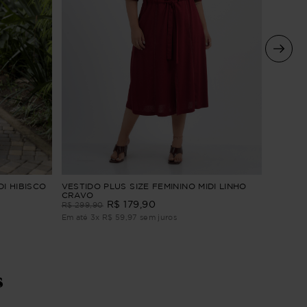
VESTIDO
DI HIBISCO
VESTIDO PLUS SIZE FEMININO MIDI LINHO
BORDAD
CRAVO
R$
179
,
90
R$
309
,
R$
299
,
90
Em até
4
Em até
3
x
R$
59
,
97
sem juros
s