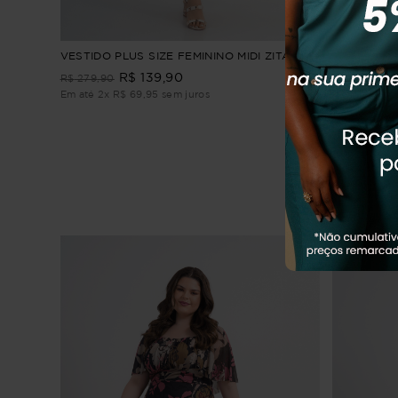
VESTIDO PLUS SIZE FEMININO MIDI ZITA
VESTIDO PL
ROSMARIN
R$
139
,
90
R$
279
,
90
R$
279
,
90
Em até
2
x
R$
69
,
95
sem juros
Em até
4
x
R