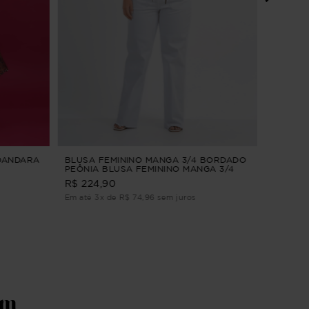
BLUSA 
Rosa G
R$ 184,9
Em até 1
 DANDARA
BLUSA FEMININO MANGA 3/4 BORDADO
PEÔNIA BLUSA FEMININO MANGA 3/4
BORDADO Verde P
R$ 224,90
Em até 3x de R$ 74,96 sem juros
ém