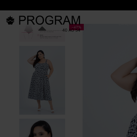
LANÇAM
-
47%