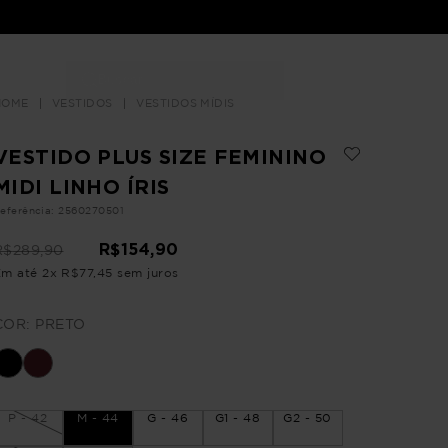
Buscar
LOJAS
VESTIDOS
VESTIDOS MÍDIS
VESTIDO PLUS SIZE FEMININO
MIDI LINHO ÍRIS
eferência
:
2560270501
R$
154
,
90
R$
289
,
90
Em até
2
x
R$
77
,
45
sem juros
COR:
PRETO
P - 42
M - 44
G - 46
G1 - 48
G2 - 50