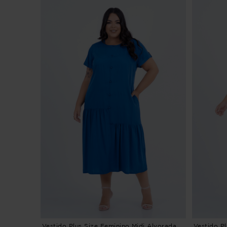
Vestido Plus Size Feminino Midi Alvorada
Vestido P