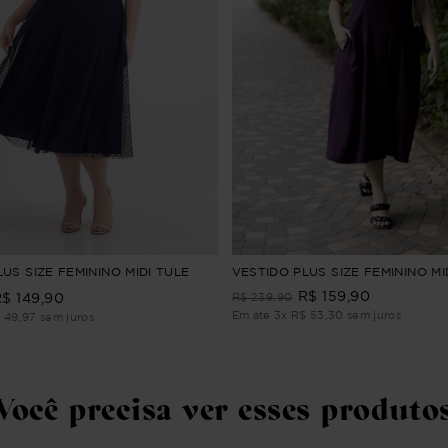
US SIZE FEMININO MIDI TULE
VESTIDO PLUS SIZE FEMININO MI
R$
159
,
90
R$
149
,
90
R$
239
,
90
Em até
3
x
R$
53
,
30
sem juros
$
49
,
97
sem juros
Você precisa ver esses produto