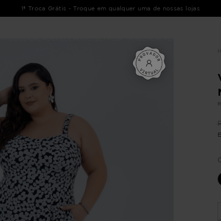
1ª Troca Grátis - Troque em qualquer uma de nossas lojas
ENTO
LIQUIDAÇÃO
COLEÇÃO
OUTLET
VEJA TAMBÉM
CATÁLOGOS
R