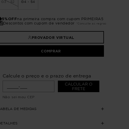
G3 - 52
G4 - 54
5%OFF
na primeira compra com cupom PRIMEIRA5
Descontos com cupom de vendedor
*Consulte as regras
PROVADOR VIRTUAL
COMPRAR
Calcule o preço e o prazo de entrega
CALCULAR O
FRETE
Não sei meu CEP
TABELA DE MEDIDAS
DETALHES