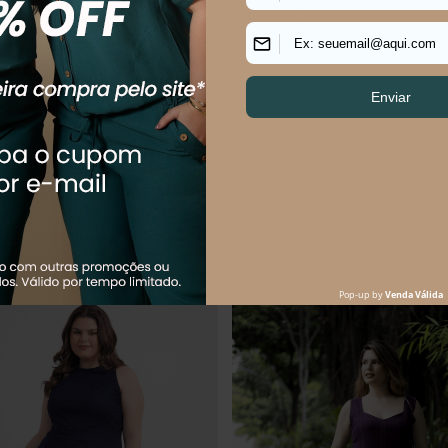
US SIZE FEMININO MIDI
Vestido Plus Size Feminino Midi In
O
R$
129
,
90
R$
209
,
90
R$
189
,
90
Em até
2
x
R$
64
,
95
sem juros
$
52
,
48
sem juros
Os mais vendidos