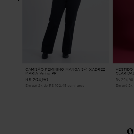
CO
CAMISÃO FEMININO MANGA 3/4 XADREZ
VESTIDO 
MARIA Vinho PP
CLARIDAD
R$ 294,90
R$ 204,90
Em até 2x de R$ 102,45 sem juros
Em até 2x 
Q