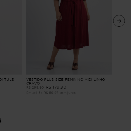
VESTIDO
DI TULE
VESTIDO PLUS SIZE FEMININO MIDI LINHO
BORDAD
CRAVO
R$
179
,
90
R$
309
,
R$
299
,
90
Em até
4
Em até
3
x
R$
59
,
97
sem juros
s