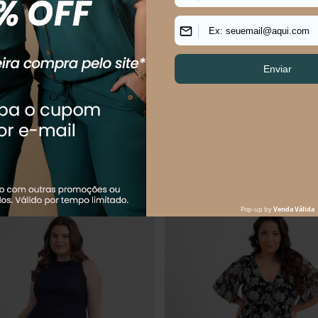
s Size Feminino Midi Mora
Vestido Plus Size Feminino Midi 
R$
174
,
90
R$
159
,
90
R$
279
,
90
$
58
,
30
sem juros
Em até
3
x
R$
53
,
30
sem juros
Os mais vendidos