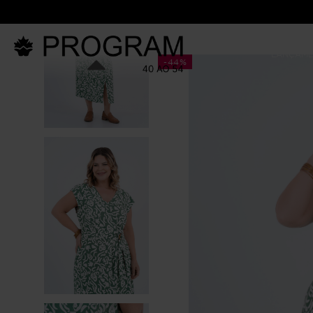
LANÇAM
-
44%