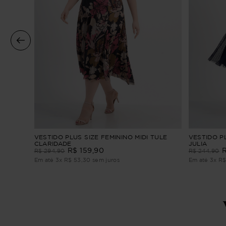
re
VESTIDO PLUS SIZE FEMININO MIDI TULE
VESTIDO PL
CLARIDADE
JULIA
R$
159
,
90
R$
294
,
90
R$
244
,
90
Em até
3
x
R$
53
,
30
sem juros
Em até
3
x
R