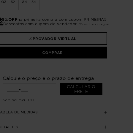
G3 - 52
G4 - 54
5%OFF
na primeira compra com cupom PRIMEIRA5
Descontos com cupom de vendedor
*Consulte as regras
PROVADOR VIRTUAL
COMPRAR
Calcule o preço e o prazo de entrega
CALCULAR O
FRETE
Não sei meu CEP
TABELA DE MEDIDAS
DETALHES