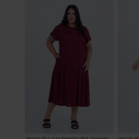
Vestido Plus Size Feminino Midi Alvorada
Vestido P