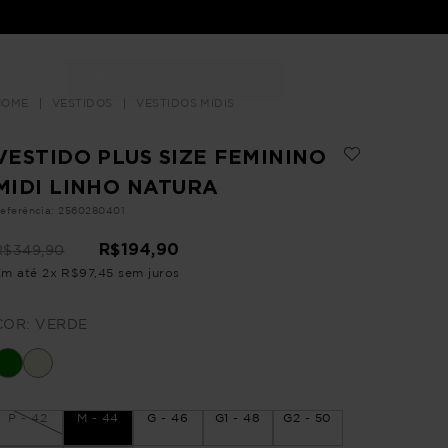
Buscar
LOJAS
VESTIDOS
VESTIDOS MÍDIS
VESTIDO PLUS SIZE FEMININO
MIDI LINHO NATURA
eferência
:
2560280401
R$
194
,
90
R$
349
,
90
Em até
2
x
R$
97
,
45
sem juros
COR:
VERDE
P - 42
M - 44
G - 46
G1 - 48
G2 - 50