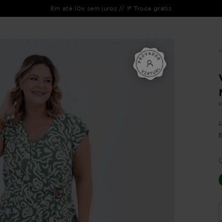
Em até 10x sem juros // 1ª Troca grátis
ENTO
LIQUIDAÇÃO
COLEÇÃO
OUTLET
VEJA TAMBÉM
CATÁLOGOS
R