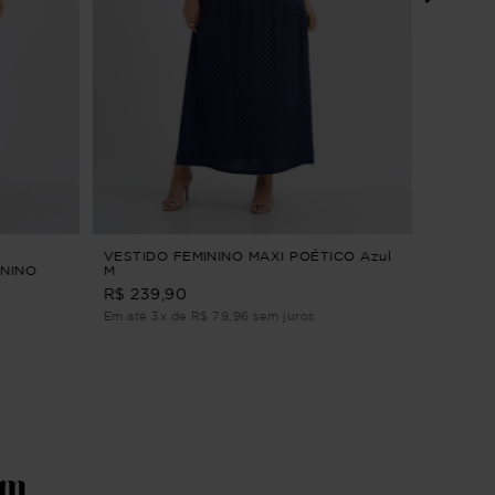
VESTIDO
ORQUÍD
ALFAIA
R$ 264
Em até 3
T
VESTIDO FEMININO MAXI POÉTICO Azul
ININO
M
de M
R$ 239,90
Em até 3x de R$ 79,96 sem juros
ém