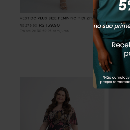
lo
VESTIDO PLUS SIZE FEMININO MIDI ZITA
Vestido Plu
R$
139
,
90
R$
279
,
90
R$
299
,
90
Em até
2
x
R$
69
,
95
sem juros
Em até
3
x
R