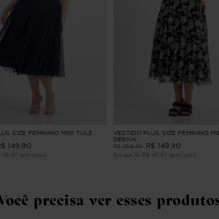
US SIZE FEMININO MIDI TULE
VESTIDO PLUS SIZE FEMININO MI
DERIVA
R$
149
,
90
R$
149
,
90
R$
269
,
90
$
49
,
97
sem juros
Em até
3
x
R$
49
,
97
sem juros
Você precisa ver esses produto