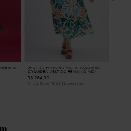
VESTID
LETÍCIA
R$ 304,9
Em até 2
 DANDARA
VESTIDO FEMININO MIDI ALFAIATARIA
ORQUÍDEA VESTIDO FEMININO MIDI
ALFAIATARIA Azul M
R$ 264,90
Em até 3x de R$ 88,30 sem juros
ém