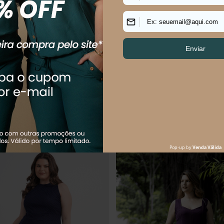
LUS SIZE FEMININO ALFAIATARIA
Vestido Plus Size Feminino Midi Al
Agliè
R$
144
,
90
R$
144
,
90
R$
249
,
90
$
72
,
45
sem juros
Em até
2
x
R$
72
,
45
sem juros
Os mais vendidos