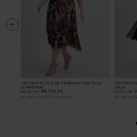
l
VESTIDO PLUS SIZE FEMININO MIDI TULE
VESTIDO PL
CLARIDADE
JULIA
R$
159
,
90
R$
294
,
90
R$
244
,
90
Em até
3
x
R$
53
,
30
sem juros
Em até
3
x
R