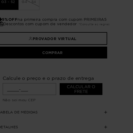
G3 - 52
G4 - 54
5%OFF
na primeira compra com cupom PRIMEIRA5
Descontos com cupom de vendedor
*Consulte as regras
PROVADOR VIRTUAL
COMPRAR
Calcule o preço e o prazo de entrega
CALCULAR O
FRETE
Não sei meu CEP
TABELA DE MEDIDAS
DETALHES