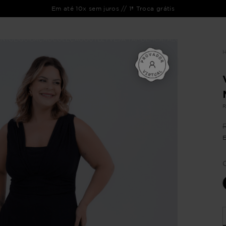
Em até 10x sem juros // 1ª Troca grátis
ENTO
LIQUIDAÇÃO
COLEÇÃO
OUTLET
VEJA TAMBÉM
CATÁLOGOS
R