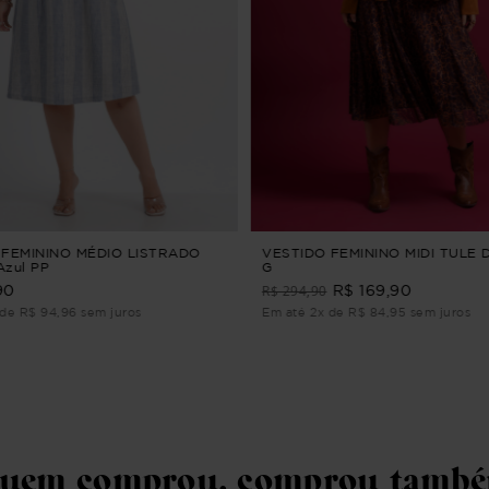
 FEMININO MÉDIO LISTRADO
VESTIDO FEMININO MIDI TULE
zul PP
G
R$ 294,90
90
R$ 169,90
de R$ 94,96 sem juros
Em até 2x de R$ 84,95 sem juros
uem comprou, comprou tamb