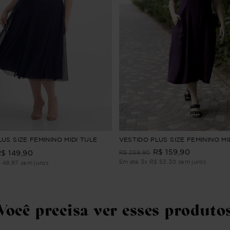
US SIZE FEMININO MIDI TULE
VESTIDO PLUS SIZE FEMININO MI
R$
159
,
90
R$
149
,
90
R$
239
,
90
Em até
3
x
R$
53
,
30
sem juros
$
49
,
97
sem juros
Você precisa ver esses produto