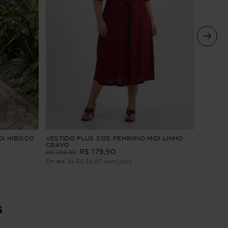
VESTIDO
DI HIBISCO
VESTIDO PLUS SIZE FEMININO MIDI LINHO
BORDAD
CRAVO
R$
179
,
90
R$
309
,
R$
299
,
90
Em até
4
Em até
3
x
R$
59
,
97
sem juros
s