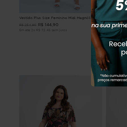
 Aroma
Vestido Plus Size Feminino Midi Magnólia
VESTIDO P
MIDI NINA
R$
144
,
90
R$
254
,
90
R$
309
,
90
Em até
2
x
R$
72
,
45
sem juros
Em até
2
x
R