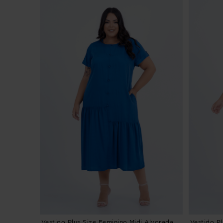
Vestido Plus Size Feminino Midi Alvorada
Vestido P