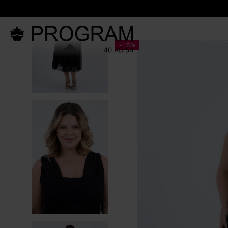
LANÇAM
-
45%