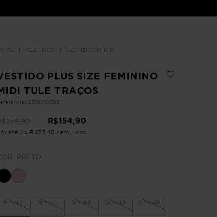
Buscar
LOJAS
VESTIDOS
VESTIDOS MÍDIS
VESTIDO PLUS SIZE FEMININO
MIDI TULE TRAÇOS
eferência
:
2510010505
R$
154
,
90
R$
279
,
90
Em até
2
x
R$
77
,
45
sem juros
COR:
PRETO
P - 42
M - 44
G - 46
G1 - 48
G2 - 50