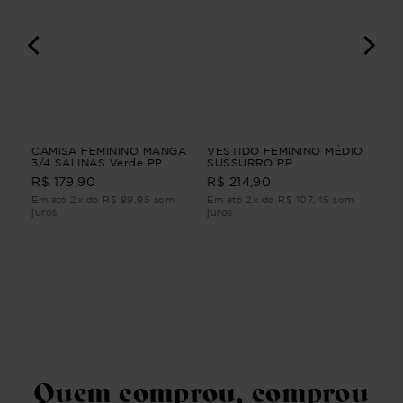
NGA
CAMISA FEMININO MANGA
VESTIDO FEMININO MÉDIO
CA
3/4 SALINAS Verde PP
SUSSURRO PP
LO
Be
R$ 179,90
R$ 214,90
R$
Em até 2x de R$ 89,95 sem
Em até 2x de R$ 107,45 sem
Em 
juros
juros
juro
Quem comprou, comprou