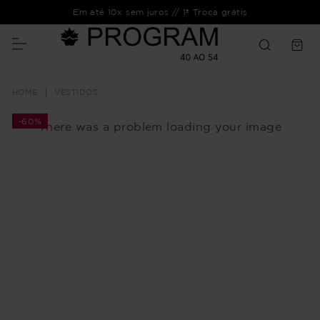
Em até 10x sem juros // 1ª Troca grátis
VESTIDOS
-
60%
There was a problem loading your image