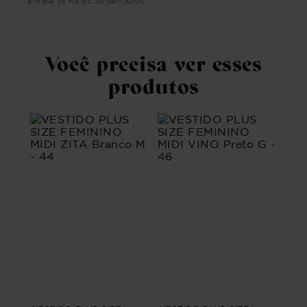
ros
Em 
Em até
3
x
R$
53
,
30
sem juros
Você precisa ver esses
produtos