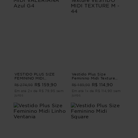
VESTIDO PLUS SIZE
Vestido Plus Size
FEMININO MIDI
Feminino Midi Texture
VALERIANA Azul G4
VESTIDO MIDI TEXTURE
R$ 274,90
R$ 189,90
R$ 159,90
R$ 114,90
M - 44
Em até 2x de R$ 79,95 sem
Em até 1x de R$ 114,90 sem
juros
juros