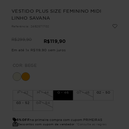
VESTIDO PLUS SIZE FEMININO MIDI
LINHO SAVANA
Referência
:
2462571702
R$
299
,
90
R$
119
,
90
Em até
1
x
R$
119
,
90
sem juros
COR:
BEGE
P - 42
M - 44
G - 46
G1 - 48
G2 - 50
G3 - 52
G4 - 54
5%OFF
na primeira compra com cupom PRIMEIRA5
Descontos com cupom de vendedor
*Consulte as regras