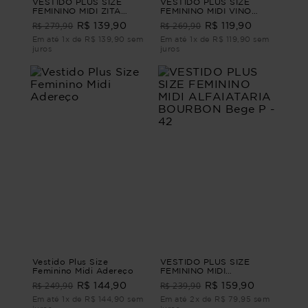
VESTIDO PLUS SIZE
VESTIDO PLUS SIZE
FEMININO MIDI ZITA
FEMININO MIDI VINO
Branco M - 44
Preto G - 46
R$ 279,90
R$ 269,90
R$ 139,90
R$ 119,90
Em até 1x de R$ 139,90 sem
Em até 1x de R$ 119,90 sem
juros
juros
Vestido Plus Size
VESTIDO PLUS SIZE
Feminino Midi Adereço
FEMININO MIDI
ALFAIATARIA BOURBON
R$ 249,90
R$ 239,90
R$ 144,90
R$ 159,90
Bege P - 42
Em até 1x de R$ 144,90 sem
Em até 2x de R$ 79,95 sem