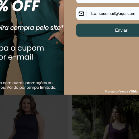
s Size Feminino Médio Giglio
Vestido Plus Size Feminino Médio 
R$
174
,
90
R$
159
,
90
R$
264
,
90
$
58
,
30
sem juros
Em até
3
x
R$
53
,
30
sem juros
Os mais vendidos