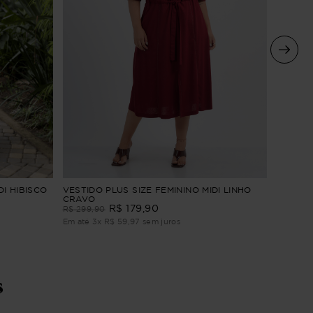
VESTIDO
DI HIBISCO
VESTIDO PLUS SIZE FEMININO MIDI LINHO
BORDAD
CRAVO
R$
179
,
90
R$
309
,
R$
299
,
90
Em até
4
Em até
3
x
R$
59
,
97
sem juros
s