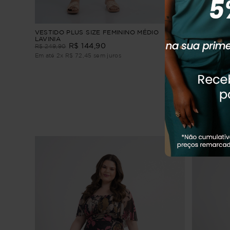
rena
VESTIDO PLUS SIZE FEMININO MÉDIO
Vestido Plu
LAVINIA
R$
144
,
90
R$
299
,
90
R$
249
,
90
Em até
3
x
R
Em até
2
x
R$
72
,
45
sem juros