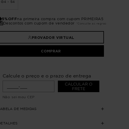
G4 - 54
5%OFF
na primeira compra com cupom PRIMEIRA5
Descontos com cupom de vendedor
*Consulte as regras
PROVADOR VIRTUAL
COMPRAR
Calcule o preço e o prazo de entrega
CALCULAR O
FRETE
Não sei meu CEP
TABELA DE MEDIDAS
DETALHES