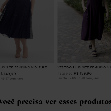
US SIZE FEMININO MIDI TULE
VESTIDO PLUS SIZE FEMININO MI
R$
159
,
90
R$
149
,
90
R$
239
,
90
Em até
3
x
R$
53
,
30
sem juros
$
49
,
97
sem juros
Você precisa ver esses produto