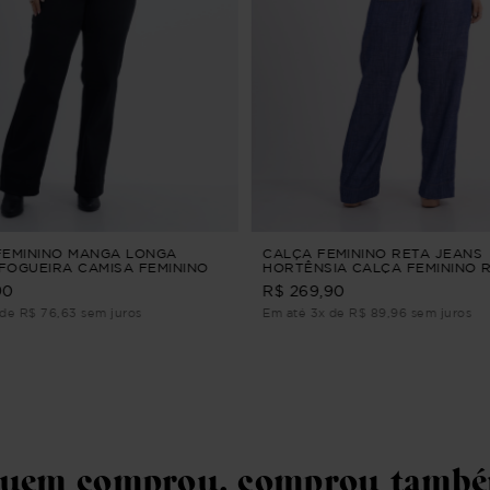
FEMININO MANGA LONGA
CALÇA FEMININO RETA JEANS
FOGUEIRA CAMISA FEMININO
HORTÊNSIA CALÇA FEMININO 
ONGA XADREZ Vinho P
JEANS G2
90
R$ 269,90
de R$ 76,63 sem juros
Em até 3x de R$ 89,96 sem juros
uem comprou, comprou tamb