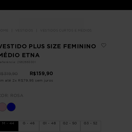
Buscar
LOJAS
VESTIDOS
VESTIDOS CURTOS E MÉDIOS
VESTIDO PLUS SIZE FEMININO
MÉDIO ETNA
eferência
:
2562663301
R$
159
,
90
R$
319
,
90
Em até
2
x
R$
79
,
95
sem juros
COR:
ROSA
M - 44
G - 46
G1 - 48
G2 - 50
G3 - 52