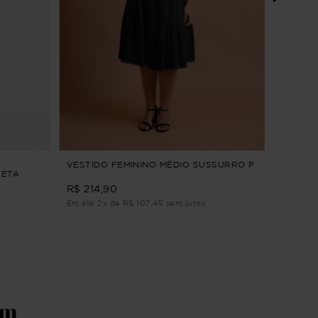
VESTID
PULSAR
R$ 284
Em até 3
VESTIDO FEMININO MÉDIO SUSSURRO P
RETA
R$ 214,90
Em até 2x de R$ 107,45 sem juros
ém