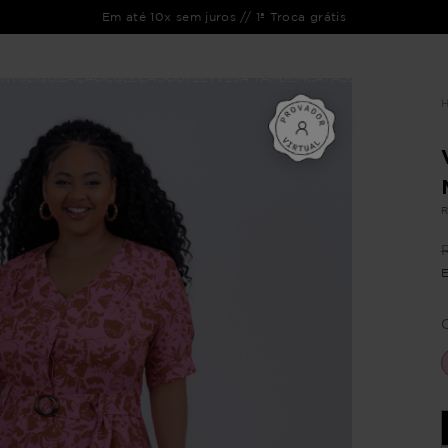
Em até 10x sem juros // 1ª Troca grátis
ENTO
LIQUIDAÇÃO
COLEÇÃO
OUTLET
VEJA TAMBÉM
CATÁLOGOS
R