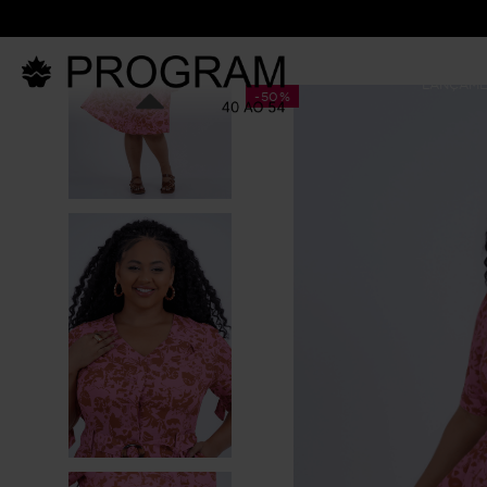
LANÇAM
-
50%