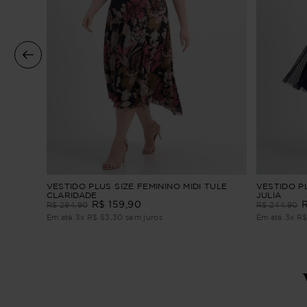
l
VESTIDO PLUS SIZE FEMININO MIDI TULE
VESTIDO PL
CLARIDADE
JULIA
R$
159
,
90
R$
294
,
90
R$
244
,
90
Em até
3
x
R$
53
,
30
sem juros
Em até
3
x
R