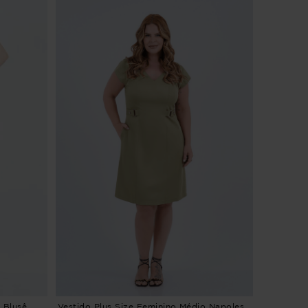
 Blusê
Vestido Plus Size Feminino Médio Napoles