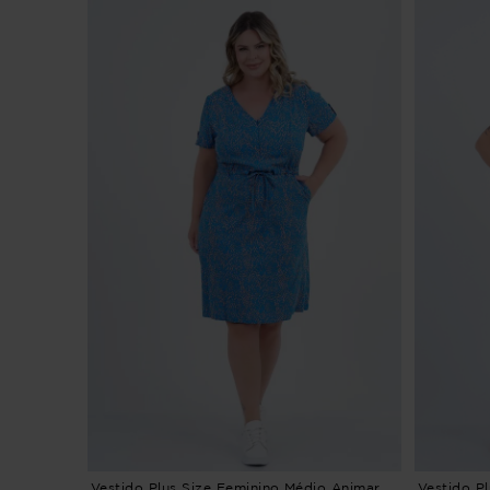
Vestido Plus Size Feminino Médio Animar
Vestido P