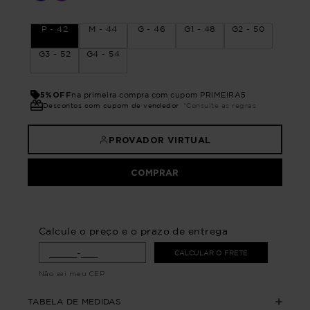
P - 42
M - 44
G - 46
G1 - 48
G2 - 50
G3 - 52
G4 - 54
5%OFF
na primeira compra com cupom PRIMEIRA5
Descontos com cupom de vendedor
*Consulte as regras
PROVADOR VIRTUAL
COMPRAR
Calcule o preço e o prazo de entrega
CALCULAR O FRETE
Não sei meu CEP
TABELA DE MEDIDAS