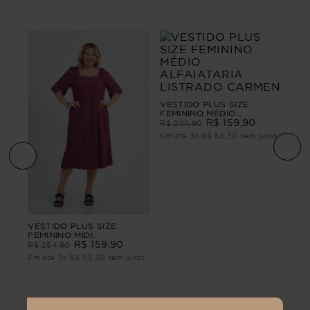
VESTIDO PLUS SIZE
FEMININO MÉDIO
ALFAIATARIA LISTRADO
R$
159
,
90
R$
244
,
90
CARMEN
Em até
3
x
R$
53
,
30
sem juros
ino
Ves
VESTIDO PLUS SIZE
Midi
FEMININO MIDI
ALFAIATARIA ANTÚRIO
R$
159
,
90
R$
R$
254
,
90
ros
Em 
Em até
3
x
R$
53
,
30
sem juros