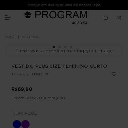
Troque em qualquer uma de nossas lojas
VESTIDOS
There was a problem loading your image
VESTIDO PLUS SIZE FEMININO CURTO
Referência
:
1853682407
R$
69
,
90
Em até
1
x
R$
69
,
90
sem juros
COR:
AZUL