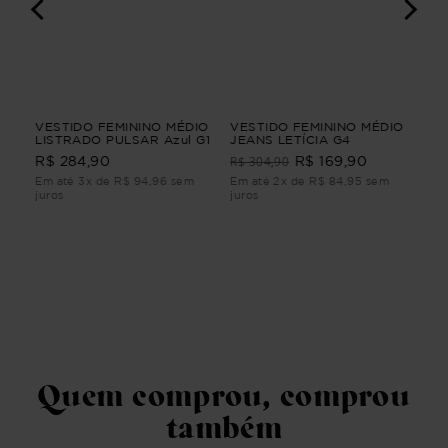
GA
VESTIDO FEMININO MÉDIO
VESTIDO FEMININO MÉDIO
SAI
LISTRADO PULSAR Azul G1
JEANS LETÍCIA G4
Be
R$ 304,90
R$ 284,90
R$ 169,90
R$
Em até 3x de R$ 94,96 sem
Em até 2x de R$ 84,95 sem
Em 
juros
juros
juro
Quem comprou, comprou
também