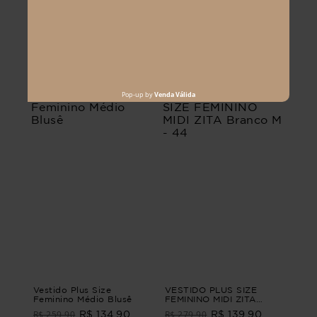
Você precisa ver esses
produtos
Vestido Plus Size
VESTIDO PLUS SIZE
Feminino Médio Blusê
FEMININO MIDI ZITA
Branco M - 44
R$ 259,90
R$ 279,90
R$ 134,90
R$ 139,90