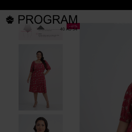
condições **
LANÇAM
-
41%