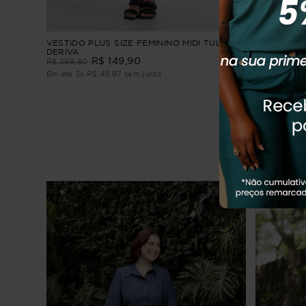
VESTIDO PLUS SIZE FEMININO MIDI TULE
VESTIDO PL
DERIVA
ASTROS
R$
149
,
90
R$
269
,
90
R$
274
,
90
Em até
3
x
R$
49
,
97
sem juros
Em até
3
x
R