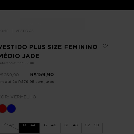
Buscar
LOJAS
VESTIDOS
VESTIDO PLUS SIZE FEMININO
MÉDIO JADE
eferência
:
2671221001
R$
159
,
90
R$
269
,
90
Em até
2
x
R$
79
,
95
sem juros
COR:
VERMELHO
P - 42
M - 44
G - 46
G1 - 48
G2 - 50