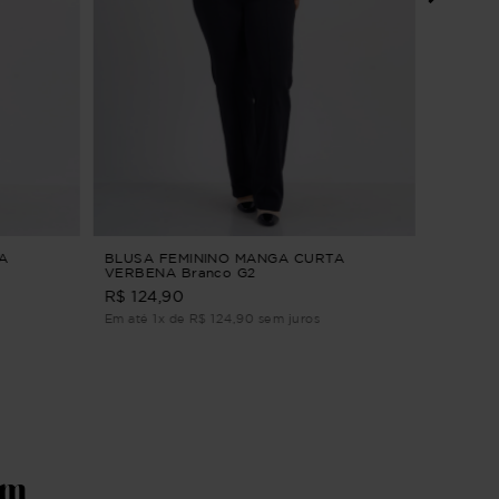
VESTID
G3
R$ 294,9
Em até 2
A
BLUSA FEMININO MANGA CURTA
VERBENA Branco G2
R$ 124,90
Em até 1x de R$ 124,90 sem juros
ém