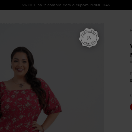
5% OFF na 1ª compra com o cupom PRIMEIRA5
ENTO
LIQUIDAÇÃO
COLEÇÃO
OUTLET
VEJA TAMBÉM
CATÁLOGOS
R