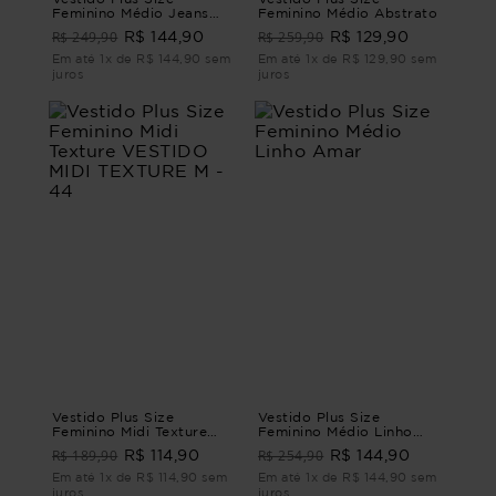
Feminino Médio Jeans
Feminino Médio Abstrato
Marini VESTIDO MÉDIO
R$ 249,90
R$ 259,90
R$ 144,90
R$ 129,90
JEANS MARINI G - 46
Em até 1x de R$ 144,90 sem
Em até 1x de R$ 129,90 sem
juros
juros
Vestido Plus Size
Vestido Plus Size
Feminino Midi Texture
Feminino Médio Linho
VESTIDO MIDI TEXTURE
Amar
R$ 189,90
R$ 254,90
R$ 114,90
R$ 144,90
M - 44
Em até 1x de R$ 114,90 sem
Em até 1x de R$ 144,90 sem
juros
juros