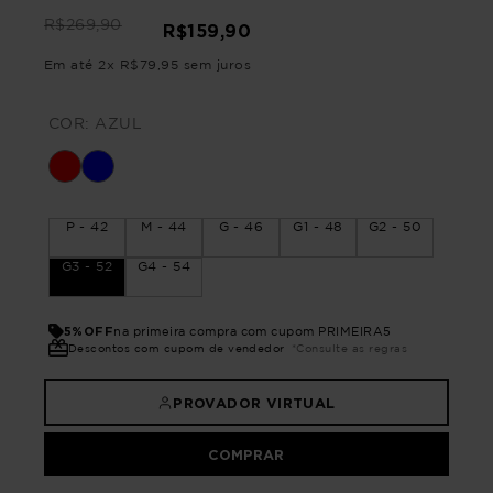
R$
269
,
90
R$
159
,
90
Em até
2
x
R$
79
,
95
sem juros
COR:
AZUL
P - 42
M - 44
G - 46
G1 - 48
G2 - 50
G3 - 52
G4 - 54
5%OFF
na primeira compra com cupom PRIMEIRA5
Descontos com cupom de vendedor
*Consulte as regras
PROVADOR VIRTUAL
COMPRAR