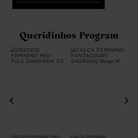
Queridinhos Program
A
VESTIDO FEMININO MIDI
CALÇA FEMININO
VES