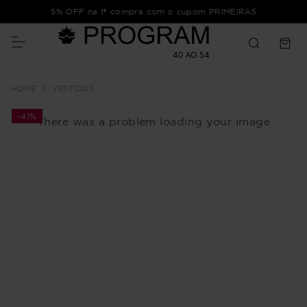
5% OFF na 1ª compra com o cupom PRIMEIRA5
VESTIDOS
-
41%
There was a problem loading your image