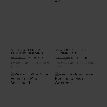
VESTIDO PLUS SIZE
VESTIDO PLUS SIZE
FEMININO MIDI VINO
FEMININO MIDI
Preto G - 46
ALFAIATARIA BOURBON
R$ 269,90
R$ 239,90
R$ 119,90
R$ 159,90
Bege P - 42
Em até 1x de R$ 119,90 sem
Em até 2x de R$ 79,95 sem
juros
juros