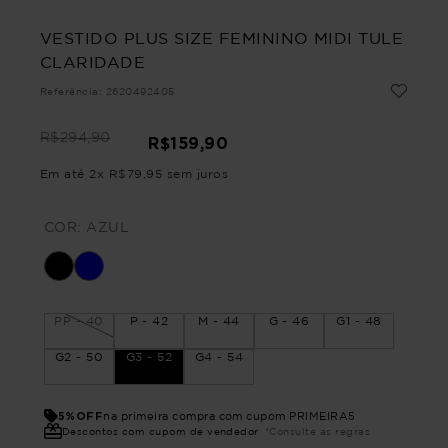
VESTIDO PLUS SIZE FEMININO MIDI TULE
CLARIDADE
Referência
:
2620492405
R$
294
,
90
R$
159
,
90
Em até
2
x
R$
79
,
95
sem juros
COR:
AZUL
PP - 40
P - 42
M - 44
G - 46
G1 - 48
G2 - 50
G3 - 52
G4 - 54
5%OFF
na primeira compra com cupom PRIMEIRA5
Descontos com cupom de vendedor
*Consulte as regras