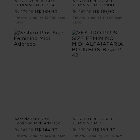
VESTIDO PLUS SIZE
VESTIDO PLUS SIZE
FEMININO MIDI ZITA
FEMININO MIDI VINO
Branco M - 44
Preto G - 46
R$ 279,90
R$ 269,90
R$ 139,90
R$ 119,90
Em até 1x de R$ 139,90 sem
Em até 1x de R$ 119,90 sem
juros
juros
Vestido Plus Size
VESTIDO PLUS SIZE
Feminino Midi Adereço
FEMININO MIDI
ALFAIATARIA BOURBON
R$ 249,90
R$ 239,90
R$ 144,90
R$ 159,90
Bege P - 42
Em até 1x de R$ 144,90 sem
Em até 2x de R$ 79,95 sem