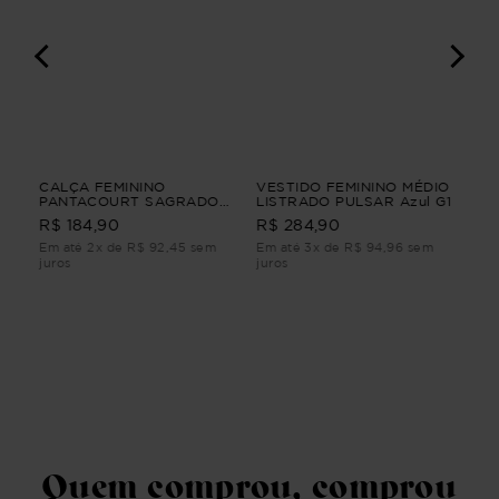
CALÇA FEMININO
VESTIDO FEMININO MÉDIO
CA
PANTACOURT SAGRADO
LISTRADO PULSAR Azul G1
LO
Bege M
Be
R$ 184,90
R$ 284,90
R$
Em até 2x de R$ 92,45 sem
Em até 3x de R$ 94,96 sem
Em 
juros
juros
juro
Quem comprou, comprou