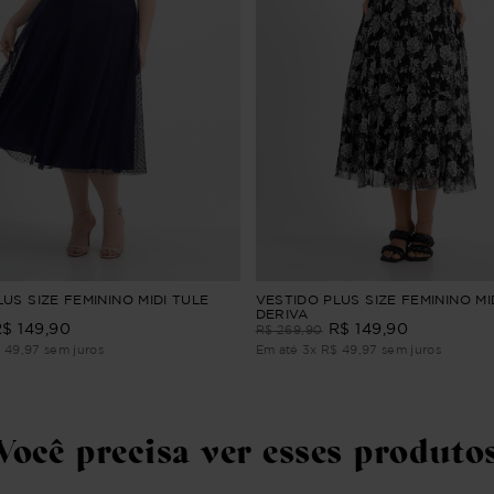
US SIZE FEMININO MIDI TULE
VESTIDO PLUS SIZE FEMININO MI
DERIVA
R$
149
,
90
R$
149
,
90
R$
269
,
90
$
49
,
97
sem juros
Em até
3
x
R$
49
,
97
sem juros
Você precisa ver esses produto