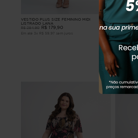
VESTIDO PLUS SIZE FEMININO MIDI
VESTIDO P
LISTRADO LANA
CURTO
R$
179
,
90
R$
69
,
90
R$
284
,
90
Em até
3
x
R$
59
,
97
sem juros
Em até
1
x
R$