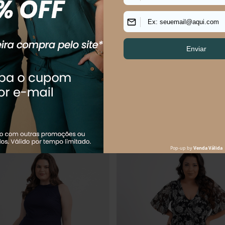
LUS SIZE PONTA DAS CANAS
VESTIDO FEMININO MÉDIO CAR
R$
249
,
90
Em até
5
x
R$
49
,
98
sem juros
69
,
90
sem juros
Os mais vendidos