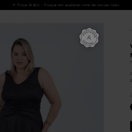
1ª Troca Grátis - Troque em qualquer uma de nossas lojas
ENTO
LIQUIDAÇÃO
COLEÇÃO
OUTLET
VEJA TAMBÉM
CATÁLOGOS
R