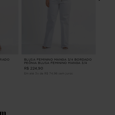
CALÇA 
HORTÊN
JEANS 
R$ 269
Em até 3
TRADO
BLUSA FEMININO MANGA 3/4 BORDADO
PEÔNIA BLUSA FEMININO MANGA 3/4
BORDADO Verde G1
R$ 224,90
Em até 3x de R$ 74,96 sem juros
ém