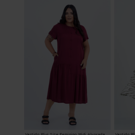
Vestido Plus Size Feminino Midi Alvorada
Vestido Pl