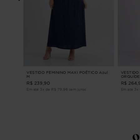
NINO
e M
VESTIDO FEMININO MAXI POÉTICO Azul
VESTIDO 
M
ORQUÍDE
ALFAIATA
R$ 239,90
R$ 264,
Em até 3x de R$ 79,96 sem juros
Em até 3x
Q