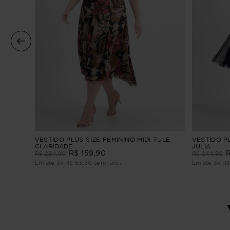
VESTIDO PLUS SIZE FEMININO MIDI TULE
VESTIDO PL
CLARIDADE
JULIA
R$
159
,
90
R$
294
,
90
R$
244
,
90
Em até
3
x
R$
53
,
30
sem juros
Em até
3
x
R