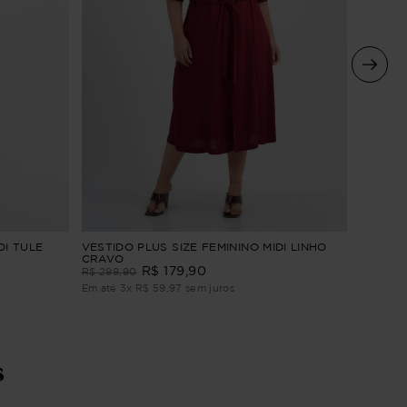
VESTIDO
DI TULE
VESTIDO PLUS SIZE FEMININO MIDI LINHO
BORDAD
CRAVO
R$
179
,
90
R$
309
,
R$
299
,
90
Em até
4
Em até
3
x
R$
59
,
97
sem juros
s