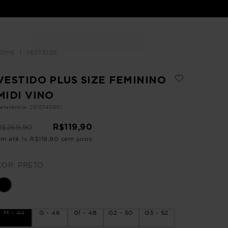
Buscar
LOJAS
VESTIDOS
VESTIDO PLUS SIZE FEMININO
MIDI VINO
eferência
:
2510740501
R$
119
,
90
R$
269
,
90
Em até
1
x
R$
119
,
90
sem juros
COR:
PRETO
M - 44
G - 46
G1 - 48
G2 - 50
G3 - 52