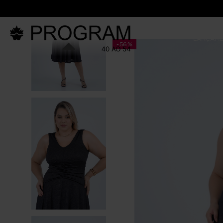
LANÇAM
-
56%