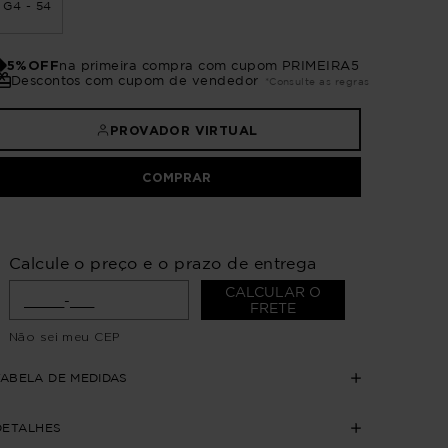
G4 - 54
5%OFF
na primeira compra com cupom PRIMEIRA5
Descontos com cupom de vendedor
*Consulte as regras
PROVADOR VIRTUAL
COMPRAR
Calcule o preço e o prazo de entrega
CALCULAR O
FRETE
Não sei meu CEP
TABELA DE MEDIDAS
DETALHES