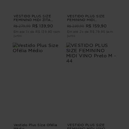
VESTIDO PLUS SIZE
VESTIDO PLUS SIZE
FEMININO MIDI ZITA
FEMININO MIDI
Branco G1 - 48
ALFAIATARIA BOURBON
R$ 279,90
R$ 239,90
R$ 139,90
R$ 159,90
Vinho M - 44
Em até 1x de R$ 139,90 sem
Em até 2x de R$ 79,95 sem
juros
juros
Vestido Plus Size Ofélia
VESTIDO PLUS SIZE
Médio
FEMININO MIDI VINO