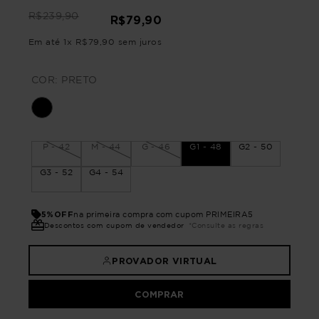
R$
239
,
90
R$
79
,
90
Em até
1
x
R$
79
,
90
sem juros
COR:
PRETO
P - 42
M - 44
G - 46
G1 - 48
G2 - 50
G3 - 52
G4 - 54
5%OFF
na primeira compra com cupom PRIMEIRA5
Descontos com cupom de vendedor
*Consulte as regras
PROVADOR VIRTUAL
COMPRAR