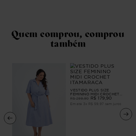
Quem comprou, comprou
também
VESTIDO PLUS SIZE
FEMININO MIDI CROCHET
ITAMARACA
R$
179
,
90
R$
299
,
90
Em até
3
x
R$
59
,
97
sem juros