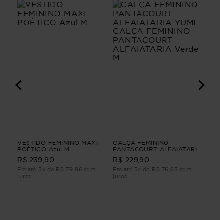
VESTIDO FEMININO MAXI
CALÇA FEMININO
VE
A
POÉTICO Azul M
PANTACOURT ALFAIATARIA
LI
YUMI CALÇA FEMININO
R$ 239,90
R$ 229,90
R$
PANTACOURT ALFAIATARIA
Verde M
Em até 3x de R$ 79,96 sem
Em até 3x de R$ 76,63 sem
Em 
juros
juros
juro