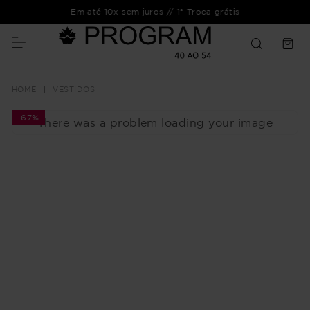
Em até 10x sem juros // 1ª Troca grátis
VESTIDOS
-
67%
There was a problem loading your image