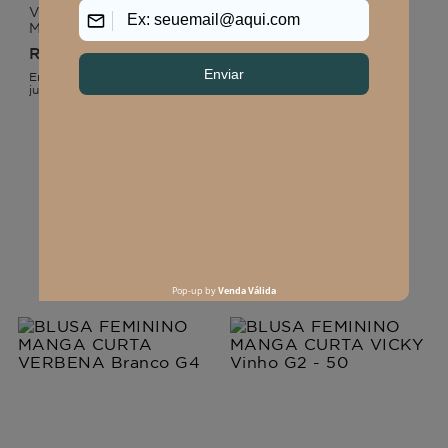
VESTIDO FEMININO
VESTIDO FEMININO
MÉDIO KAORI
MÉDIO KAORI
R$
249
,
90
R$
249
,
90
Em até
3
x
R$
83
,
30
sem
Em até
3
x
R$
83
,
30
sem
juros
juros
CARREGAR MAIS PRODUTOS
Os mais vendidos