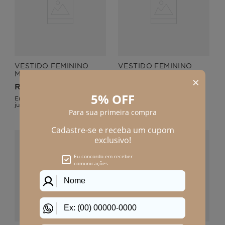
VESTIDO FEMININO
VESTIDO FEMININO
MÉDIO ALFAIATARIA
MÉDIO ALFAIATARIA
DIONE
DIONE
R$
219
,
90
R$
219
,
90
Em até
2
x
R$
109
,
95
sem
Em até
2
x
R$
109
,
95
sem
juros
juros