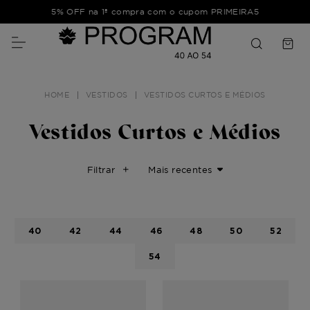
5% OFF na 1ª compra com o cupom PRIMEIRA5
VESTIDOS
VESTIDOS CURTOS E MÉDIOS
Vestidos Curtos e Médios
Filtrar
Mais recentes
40
42
44
46
48
50
52
54