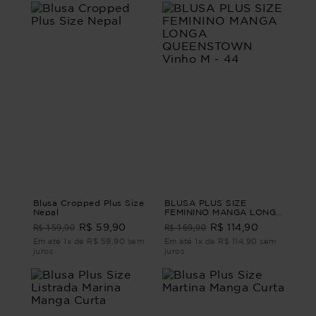
Blusa Cropped Plus Size
BLUSA PLUS SIZE
Nepal
FEMININO MANGA LONGA
QUEENSTOWN Vinho M -
R$ 159,90
R$ 169,90
R$ 59,90
R$ 114,90
44
Em até 1x de R$ 59,90 sem
Em até 1x de R$ 114,90 sem
juros
juros