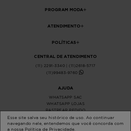
PROGRAM MODA
ATENDIMENTO
POLÍTICAS
CENTRAL DE ATENDIMENTO
(11) 2291-3340 | (11)2618-5717
(11)99483-9760
AJUDA
WHATSAPP SAC
WHATSAPP LOJAS
RASTREAR PEDIDO
SOLICITE SUA TROCA
Esse site salva seu histórico de uso. Ao continuar
PERGUNTAS FREQUENTES
navegando nele, entendemos que você concorda com
a nossa
Política de Privacidade
.