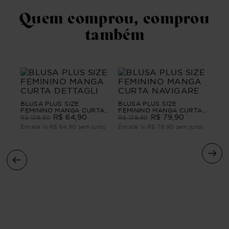
Quem comprou, comprou
também
BLUSA PLUS SIZE
BLUSA PLUS SIZE
FEMININO MANGA CURTA
FEMININO MANGA CURTA
DETTAGLI
R$
64
,
90
NAVIGARE
R$
79
,
90
R$
139
,
90
R$
139
,
90
Em até
1
x
R$
64
,
90
sem juros
Em até
1
x
R$
79
,
90
sem juros
o
Blu
Man
R$