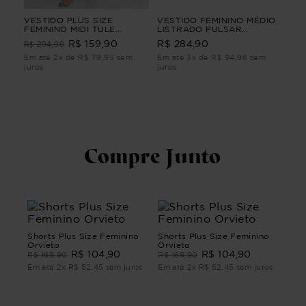
IO
VESTIDO PLUS SIZE
VESTIDO FEMININO MÉDIO
CA
FEMININO MIDI TULE
LISTRADO PULSAR
LO
CLARIDADE Preto M
Vermelho G3
Ver
R$ 294,90
R$ 159,90
R$ 284,90
R$
m
Em até 2x de R$ 79,95 sem
Em até 3x de R$ 94,96 sem
Em 
juros
juros
juro
Compre Junto
Shorts Plus Size Feminino
Shorts Plus Size Feminino
Orvieto
Orvieto
R$
104
,
90
R$
104
,
90
R$
169
,
90
R$
169
,
90
Em até
2
x
R$
52
,
45
sem juros
Em até
2
x
R$
52
,
45
sem juros