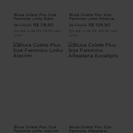
Blusa Colete Plus Size
Blusa Colete Plus Size
Feminino Linho Éden
Feminino Linho Minerva
BLUSA COLETE LINHO
R$ 199,90
R$ 194,90
R$ 119,90
R$ 109,90
MINERVA Roxo G3 - 52
Em até 1x de R$ 119,90 sem
Em até 1x de R$ 109,90 sem
juros
juros
Blusa Colete Plus Size
Blusa Colete Plus Size
Feminino Linho Alecrim
Feminino Alfaiataria