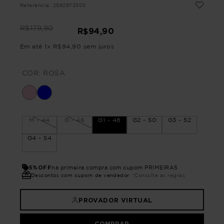
Referência
:
2562673303
R$
179
,
90
R$
94
,
90
Em até
1
x
R$
94
,
90
sem juros
COR:
ROSA
M - 44
G - 46
G1 - 48
G2 - 50
G3 - 52
G4 - 54
5%OFF
na primeira compra com cupom PRIMEIRA5
Descontos com cupom de vendedor
*Consulte as regras
PROVADOR VIRTUAL
COMPRAR