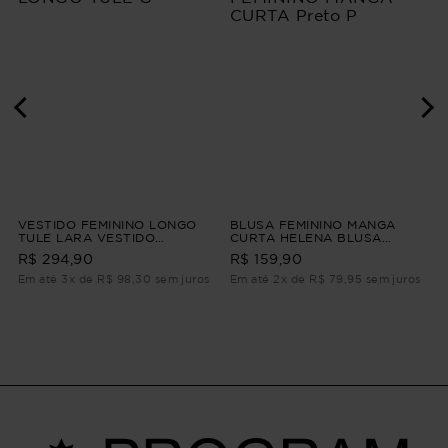
VESTIDO FEMININO LONGO
BLUSA FEMININO MANGA
TULE LARA VESTIDO
CURTA HELENA BLUSA
FEMININO LONGO TULE G
FEMININO MANGA CURTA
R$ 294,90
R$ 159,90
Preto P
Em até 3x de R$ 98,30 sem juros
Em até 2x de R$ 79,95 sem juros