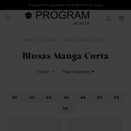
Troque em qualquer uma de nossas lojas
BLUSAS
BLUSAS MANGA CURTA
Blusas Manga Curta
Filtrar
Mais recentes
40
42
44
46
48
50
52
54