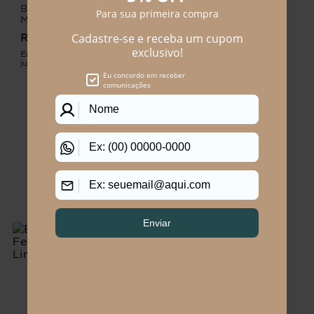
BLUSA FEMININO
BLUSA FEMININO
MANGA CURTA JEANS
MANGA CURTA
HORTÊNSIA
BORDADA FRANCIS
R$
189
,
90
R$
149
,
90
Em até
2
x
R$
94
,
95
sem
Em até
2
x
R$
74
,
95
sem
juros
juros
CARREGAR MAIS PRODUTOS
Você vai se interessar