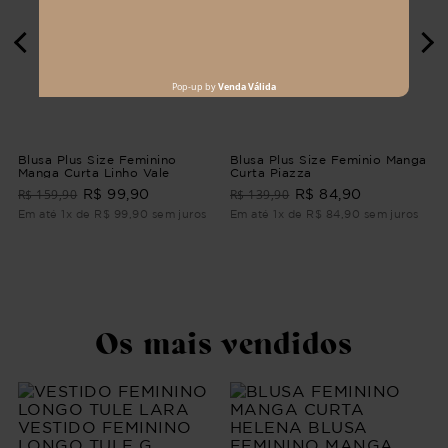
Blusa Plus Size Feminino
Blusa Plus Size Feminio Manga
Manga Curta Linho Vale
Curta Piazza
R$ 159,90
R$ 139,90
R$ 99,90
R$ 84,90
Em até 1x de R$ 99,90 sem juros
Em até 1x de R$ 84,90 sem juros
Os mais vendidos