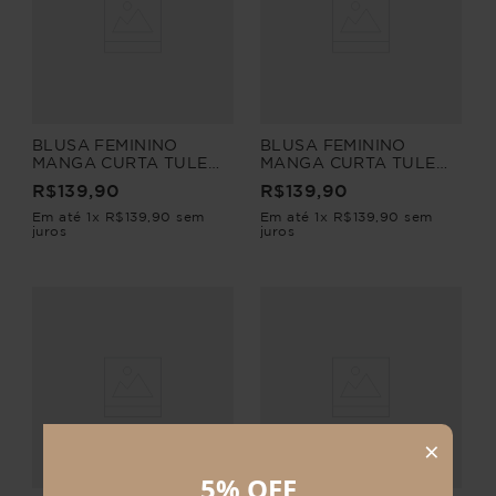
BLUSA FEMININO
BLUSA FEMININO
MANGA CURTA TULE
MANGA CURTA TULE
MANHÃ
MANHÃ
R$
139
,
90
R$
139
,
90
Em até
1
x
R$
139
,
90
sem
Em até
1
x
R$
139
,
90
sem
juros
juros