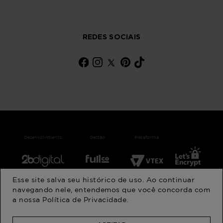
REDES SOCIAIS
Desenvolvimento
Gestão
Plataforma
Esse site salva seu histórico de uso. Ao continuar
© 202 ANFA INDUSTRIA E COMERCIO DE CONFECCOES LTDA
navegando nele, entendemos que você concorda com
CNPJ: 47.618.103/0001-83 | Endereço: Rua Visconde de Parnaíba
a nossa
Política de Privacidade
.
Cep 03045-002 - São Paulo