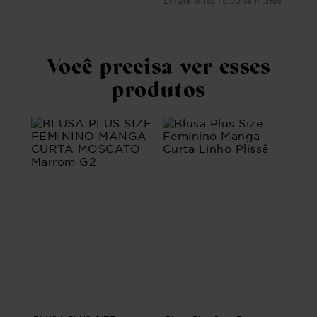
ros
Em até
1
x
R$
79
,
90
sem juros
Você precisa ver esses
produtos