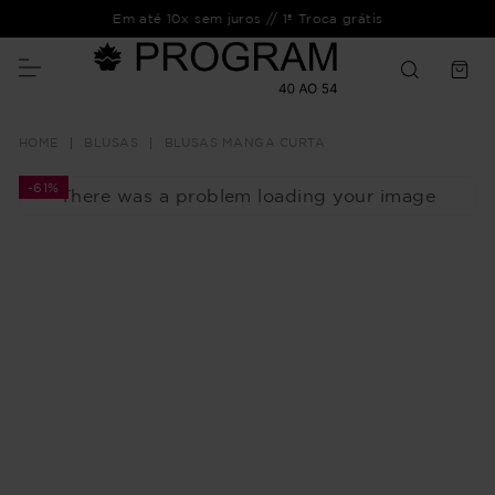
Em até 10x sem juros // 1ª Troca grátis
BLUSAS
BLUSAS MANGA CURTA
-
61%
There was a problem loading your image