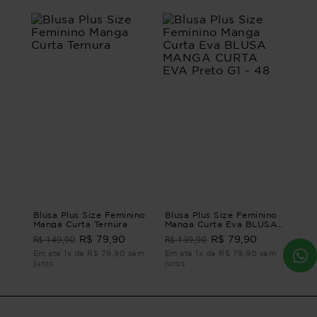
Blusa Plus Size Feminino
Blusa Plus Size Feminino
Manga Curta Ternura
Manga Curta Eva BLUSA
MANGA CURTA EVA
R$ 149,90
R$ 139,90
R$ 79,90
R$ 79,90
Preto G1 - 48
Em até 1x de R$ 79,90 sem
Em até 1x de R$ 79,90 sem
juros
juros