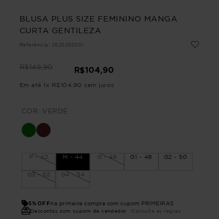
BLUSA PLUS SIZE FEMININO MANGA
CURTA GENTILEZA
Referência
:
2520250201
R$
149
,
90
R$
104
,
90
Em até
1
x
R$
104
,
90
sem juros
COR:
VERDE
P - 42
M - 44
G - 46
G1 - 48
G2 - 50
G3 - 52
G4 - 54
5%OFF
na primeira compra com cupom PRIMEIRA5
Descontos com cupom de vendedor
*Consulte as regras