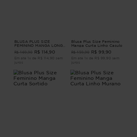
BLUSA PLUS SIZE
Blusa Plus Size Feminino
FEMININO MANGA LONGA
Manga Curta Linho Casulo
QUEENSTOWN Vinho M -
R$ 169,90
R$ 159,90
R$ 114,90
R$ 99,90
44
Em até 1x de R$ 114,90 sem
Em até 1x de R$ 99,90 sem
juros
juros