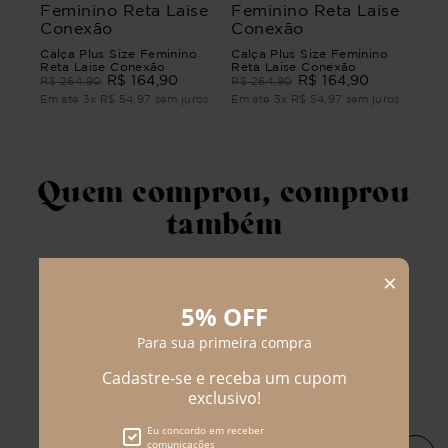
Calça Plus Size Feminino
Calça Plus Size Feminino
Reta Laise Conexão
Reta Laise Conexão
R$
164
,
90
R$
164
,
90
R$
264
,
90
R$
264
,
90
Em até
3
x
R$
54
,
97
sem juros
Em até
3
x
R$
54
,
97
sem juros
Quem comprou, comprou
também
Blusa Plus Size Feminino
Manga Curta Delicato
R$
69
,
90
R$
124
,
90
Em até
1
x
R$
69
,
90
sem juros