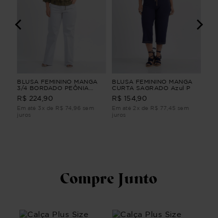
NGA
BLUSA FEMININO MANGA
BLUSA FEMININO MANGA
CA
ho
3/4 BORDADO PEÔNIA
CURTA SAGRADO Azul P
PA
BLUSA FEMININO MANGA
YU
R$ 224,90
R$ 154,90
R$
3/4 BORDADO Verde G2
PA
Ver
Em até 3x de R$ 74,96 sem
Em até 2x de R$ 77,45 sem
Em 
juros
juros
juro
Compre Junto