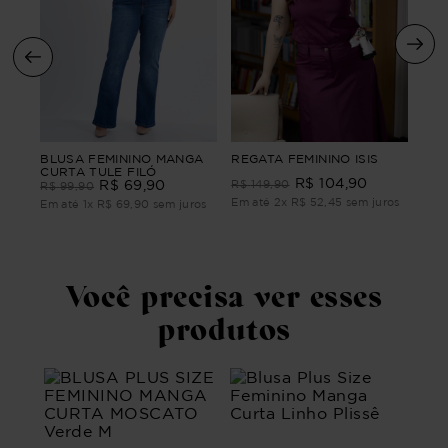
BLU
BLUSA FEMININO MANGA
REGATA FEMININO ISIS
TA
CUR
CURTA TULE FILÓ
R$
104
,
90
R$
R$
69
,
90
R$
149
,
90
R$
99
,
90
Em até
2
x
R$
52
,
45
sem juros
ros
Em 
Em até
1
x
R$
69
,
90
sem juros
Você precisa ver esses
produtos