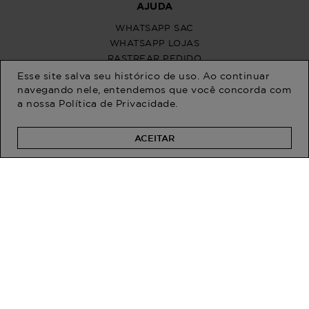
Esse site salva seu histórico de uso. Ao continuar
navegando nele, entendemos que você concorda com
a nossa
Política de Privacidade
.
ACEITAR
PROGRAM MODA
ATENDIMENTO
POLÍTICAS