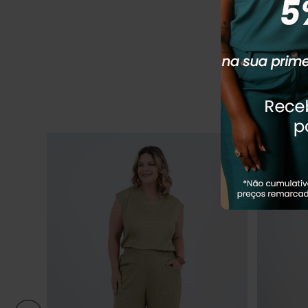
R$
279
,
90
Em até
3
x
R
Q