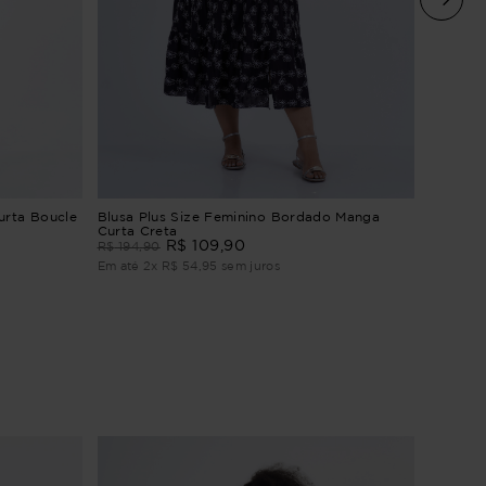
Blusa P
urta Boucle
Blusa Plus Size Feminino Bordado Manga
Curta Creta
R$
169
,
9
R$
109
,
90
R$
194
,
90
Em até
1
Em até
2
x
R$
54
,
95
sem juros