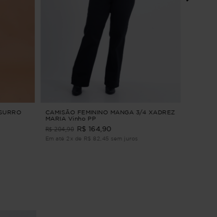
VESTID
PULSAR
R$ 284
Em até 3
SSURRO
CAMISÃO FEMININO MANGA 3/4 XADREZ
MARIA Vinho PP
R$ 204,90
R$ 164,90
Em até 2x de R$ 82,45 sem juros