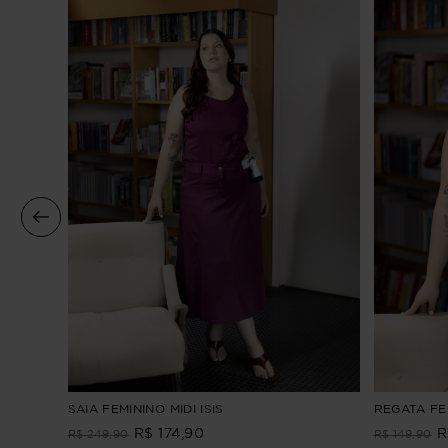
PEBA
SAIA FEMININO MIDI ISIS
REGATA FEM
R$
174
,
90
R
R$
249
,
90
R$
149
,
90