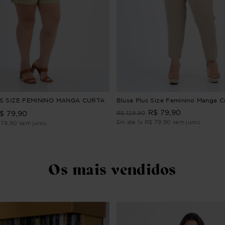
S SIZE FEMININO MANGA CURTA
Blusa Plus Size Feminino Manga C
R$
79
,
90
$
79
,
90
R$
129
,
90
Em até
1
x
R$
79
,
90
sem juros
79
,
90
sem juros
Os mais vendidos