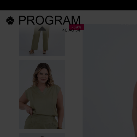
LANÇAM
-
39%