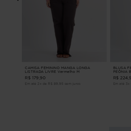
 G1
CAMISA FEMININO MANGA LONGA
BLUSA F
LISTRADA LIVRE Vermelho M
PEÔNIA 
BORDADO
R$ 179,90
R$ 224,
Em até 2x de R$ 89,95 sem juros
Em até 3x 