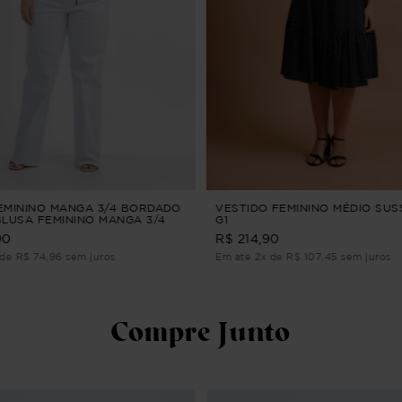
EMININO MANGA 3/4 BORDADO
VESTIDO FEMININO MÉDIO SU
BLUSA FEMININO MANGA 3/4
G1
 Verde G2
90
R$ 214,90
de R$ 74,96 sem juros
Em até 2x de R$ 107,45 sem juros
Compre Junto