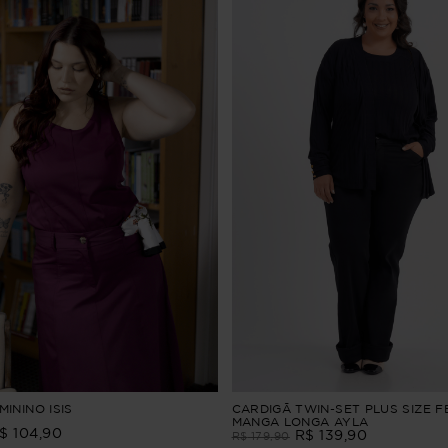
ININO ISIS
CARDIGÃ TWIN-SET PLUS SIZE F
MANGA LONGA AYLA
$
104
,
90
R$
139
,
90
R$
179
,
90