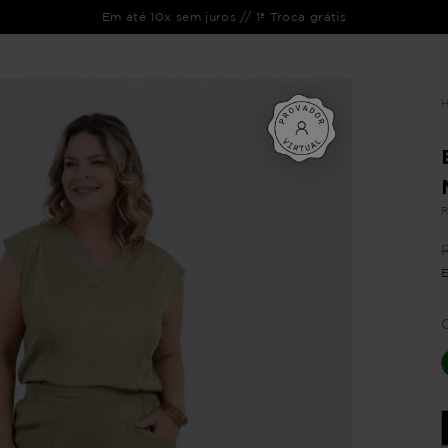
Em até 10x sem juros // 1ª Troca grátis
ENTO
LIQUIDAÇÃO
COLEÇÃO
OUTLET
VEJA TAMBÉM
CATÁLOGOS
R