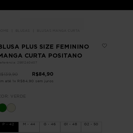
Buscar
LOJAS
BLUSAS
BLUSAS MANGA CURTA
BLUSA PLUS SIZE FEMININO
MANGA CURTA POSITANO
eferência
:
2561240407
R$
84
,
90
R$
139
,
90
Em até
1
x
R$
84
,
90
sem juros
COR:
VERDE
P - 42
M - 44
G - 46
G1 - 48
G2 - 50