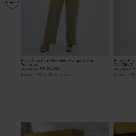
a
Blusa Plus Size Feminino Manga Curta
BLUSA PLU
Positano
ZANZIBAR
R$
84
,
90
R
R$
139
,
90
R$
159
,
90
Em até
1
x
R$
84
,
90
sem juros
Em até
1
x
R$