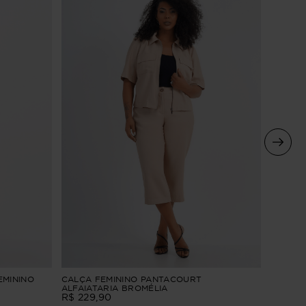
CAMISÃ
EMININO
CALÇA FEMININO PANTACOURT
CURTA
ALFAIATARIA BROMÉLIA
R$
229
,
90
R$
229
,