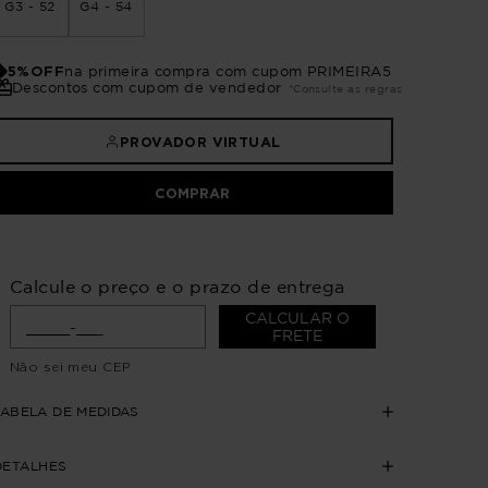
G3 - 52
G4 - 54
5%OFF
na primeira compra com cupom PRIMEIRA5
Descontos com cupom de vendedor
*Consulte as regras
PROVADOR VIRTUAL
COMPRAR
Calcule o preço e o prazo de entrega
CALCULAR O
FRETE
Não sei meu CEP
TABELA DE MEDIDAS
DETALHES