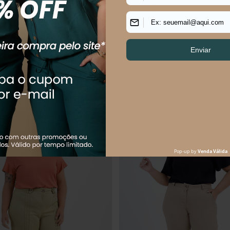
R$
154
,
90
R$
154
,
90
R$
279
,
90
$
51
,
63
sem juros
Em até
3
x
R$
51
,
63
sem juros
uem comprou, comprou tamb