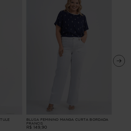
BLUSA 
 TULE
BLUSA FEMININO MANGA CURTA BORDADA
FRANCIS
R$
129
,
9
R$
149
,
90