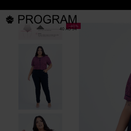
LANÇAM
-
40%