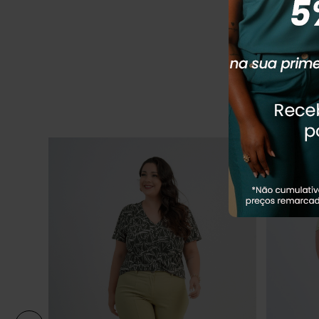
R$
279
,
90
Em até
3
x
R
Q