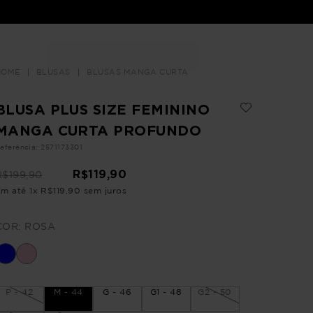
Buscar
LOJAS
BLUSAS
BLUSAS MANGA CURTA
BLUSA PLUS SIZE FEMININO
MANGA CURTA PROFUNDO
eferência
:
2571173301
R$
119
,
90
R$
199
,
90
Em até
1
x
R$
119
,
90
sem juros
COR:
ROSA
P - 42
M - 44
G - 46
G1 - 48
G2 - 50