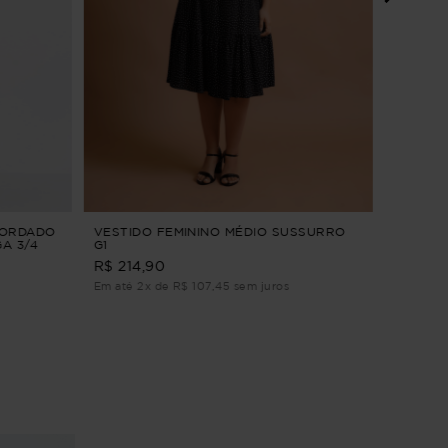
VESTID
LETÍCIA
R$ 304,9
Em até 2
BORDADO
VESTIDO FEMININO MÉDIO SUSSURRO
A 3/4
G1
R$ 214,90
Em até 2x de R$ 107,45 sem juros