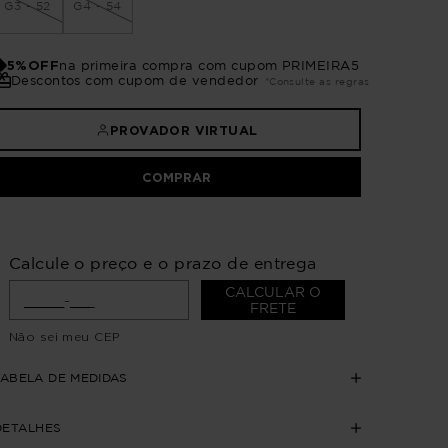
G3 - 52
G4 - 54
5%OFF
na primeira compra com cupom PRIMEIRA5
Descontos com cupom de vendedor
*Consulte as regras
PROVADOR VIRTUAL
COMPRAR
Calcule o preço e o prazo de entrega
CALCULAR O
FRETE
Não sei meu CEP
TABELA DE MEDIDAS
DETALHES