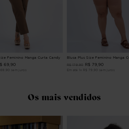
Size Feminino Manga Curta Candy
Blusa Plus Size Feminino Manga C
$
69
,
90
R$
79
,
90
R$
179
,
90
69
,
90
sem juros
Em até
1
x
R$
79
,
90
sem juros
Os mais vendidos