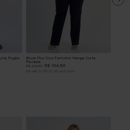
Blusa P
urta Foglie
Blusa Plus Size Feminino Manga Curta
Mosaico
Floreale
R$
104
,
90
R$
154
,
9
R$
219
,
90
Em até
2
Em até
2
x
R$
52
,
45
sem juros