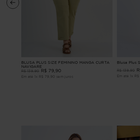
a
BLUSA PLUS SIZE FEMININO MANGA CURTA
Blusa Plus 
NAVIGARE
R
R$
79
,
90
R$
139
,
90
R$
139
,
90
Em até
1
x
R$
Em até
1
x
R$
79
,
90
sem juros