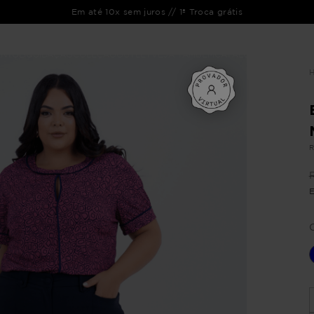
Em até 10x sem juros // 1ª Troca grátis
ENTO
LIQUIDAÇÃO
COLEÇÃO
OUTLET
VEJA TAMBÉM
CATÁLOGOS
R