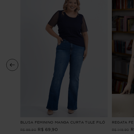
 CURTA
BLUSA FEMININO MANGA CURTA TULE FILÓ
REGATA FEM
R$
69
,
90
R
R$
99
,
90
R$
149
,
90