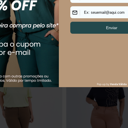
R$
159
,
90
R$
239
,
90
R$
304
,
90
$
53
,
30
sem juros
Em até
4
x
R$
59
,
98
sem juros
uem comprou, comprou tamb