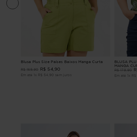
Blusa Plus Size Países Baixos Manga Curta
BLUSA PLU
MANGA CU
R$
54
,
90
R$
169
,
90
R
R$
179
,
90
Em até
1
x
R$
54
,
90
sem juros
Em até
1
x
R$