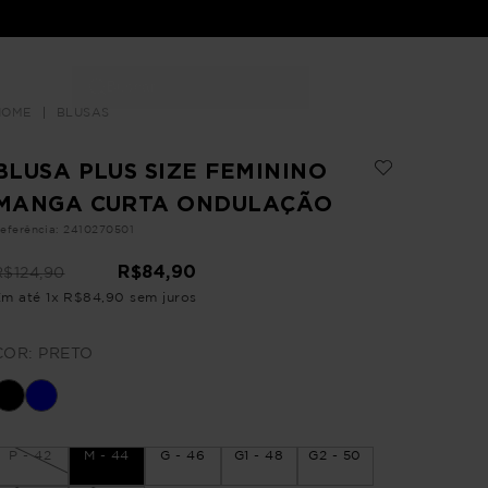
Buscar
LOJAS
BLUSAS
BLUSA PLUS SIZE FEMININO
MANGA CURTA ONDULAÇÃO
eferência
:
2410270501
R$
84
,
90
R$
124
,
90
Em até
1
x
R$
84
,
90
sem juros
COR:
PRETO
P - 42
M - 44
G - 46
G1 - 48
G2 - 50