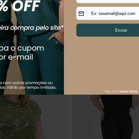
ANTÔNIO JEANS
R$
264
,
90
R$
89
,
90
R$
204
,
90
$
52
,
98
sem juros
Em até
1
x
R$
89
,
90
sem juros
uem comprou, comprou tamb