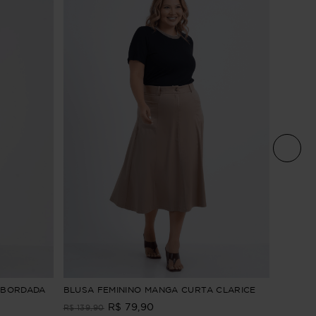
BLUSA 
 BORDADA
BLUSA FEMININO MANGA CURTA CLARICE
AZALEI
R$
79
,
90
R$
139
,
90
R$
149
,
9