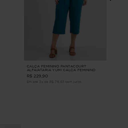
VESTID
M
R$ 239
Em até 3
CALÇA FEMININO PANTACOURT
ALFAIATARIA YUMI CALÇA FEMININO
PANTACOURT ALFAIATARIA Verde M
R$ 229,90
Em até 3x de R$ 76,63 sem juros