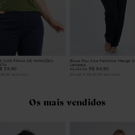
S SIZE PRAIA DE MONÇÕES
Blusa Plus Size Feminino Manga C
RTA
Lampejo
$
59
,
90
R$
84
,
90
R$
169
,
90
59
,
90
sem juros
Em até
1
x
R$
84
,
90
sem juros
Os mais vendidos