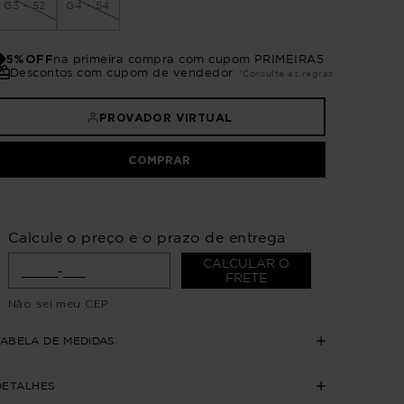
G3 - 52
G4 - 54
5%OFF
na primeira compra com cupom PRIMEIRA5
Descontos com cupom de vendedor
*Consulte as regras
PROVADOR VIRTUAL
COMPRAR
Calcule o preço e o prazo de entrega
CALCULAR O
FRETE
Não sei meu CEP
TABELA DE MEDIDAS
DETALHES