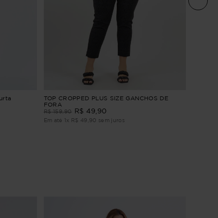
Blusa Pl
urta
TOP CROPPED PLUS SIZE GANCHOS DE
FORA
R$
164
,
9
R$
49
,
90
R$
159
,
90
Em até
1
Em até
1
x
R$
49
,
90
sem juros