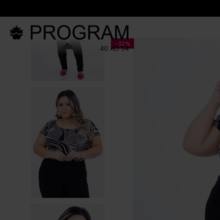
LANÇAM
-
32%