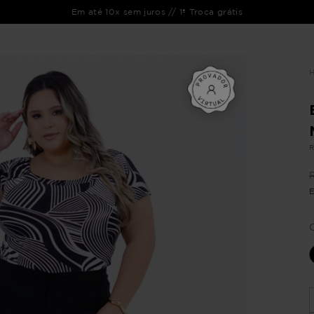
Em até 10x sem juros // 1ª Troca grátis
ENTO
LIQUIDAÇÃO
COLEÇÃO
OUTLET
VEJA TAMBÉM
CATÁLOGOS
R