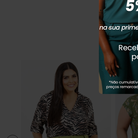
R$
294
,
90
Em até
5
x
R
Q